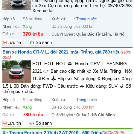
chủ - Không tai nạn, ngập nước Nghe giá giờ chỉ
có 3xx Cụ nào ưng alo em! Liên hệ: 0974078288
Xem xe tại:...
Hộp số
:
Số tự động
Xuất xứ
:
Trong nước
Nhiên liệu
:
Xăng
Đã sử dụng
:
62.000 km
370 triệu
Giá xe
:
Quận/Huyện
:
Quận Bắc Từ Liêm
,
Hà Nội
Lưu tin
So sánh
Bán xe Honda CR-V L, đời 2021, màu Trắng, giá 780 triệu
(Hôm
qua)
HOT HOT HOT 🚘 Honda CRV L SENSING –
2021 👉 Bản cao cấp nhất 🎨 Xe Màu Trắng | Nội
Thất Đen 🕹️ Hộp số: Số tự động ⚙️ Động cơ: Xăng
1.5 L 🚴‍♀️ Dẫn động: FWD - Cầu trước 🚗 Kiểu dáng: SUV 💺 Số
chỗ ngồi: 7 chỗ...
Hộp số
:
Số tự động
Xuất xứ
:
Trong nước
Nhiên liệu
:
Xăng
Đã sử dụng
:
46.000 km
780 triệu
Giá xe
:
Quận/Huyện
:
Quận 2
,
Hồ Chí Minh
Lưu tin
So sánh
Xe Toyota Fortuner 2.7V 4x2 AT 2019 - 690 Triệu
(06/08/2026)