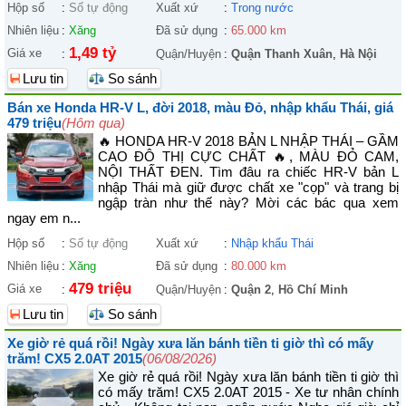
Hộp số
:
Số tự động
Xuất xứ
:
Trong nước
Nhiên liệu
:
Xăng
Đã sử dụng
:
65.000 km
1,49 tỷ
Giá xe
:
Quận/Huyện
:
Quận Thanh Xuân
,
Hà Nội
Lưu tin
So sánh
Bán xe Honda HR-V L, đời 2018, màu Đỏ, nhập khẩu Thái, giá
479 triệu
(Hôm qua)
🔥 HONDA HR-V 2018 BẢN L NHẬP THÁI – GẦM
CAO ĐÔ THỊ CỰC CHẤT 🔥, MÀU ĐỎ CAM,
NỘI THẤT ĐEN. Tìm đâu ra chiếc HR-V bản L
nhập Thái mà giữ được chất xe "cọp" và trang bị
ngập tràn như thế này? Mời các bác qua xem
ngay em n...
Hộp số
:
Số tự động
Xuất xứ
:
Nhập khẩu Thái
Nhiên liệu
:
Xăng
Đã sử dụng
:
80.000 km
479 triệu
Giá xe
:
Quận/Huyện
:
Quận 2
,
Hồ Chí Minh
Lưu tin
So sánh
Xe giờ rẻ quá rồi! Ngày xưa lăn bánh tiền ti giờ thì có mấy
trăm! CX5 2.0AT 2015
(06/08/2026)
Xe giờ rẻ quá rồi! Ngày xưa lăn bánh tiền ti giờ thì
có mấy trăm! CX5 2.0AT 2015 - Xe tư nhân chính