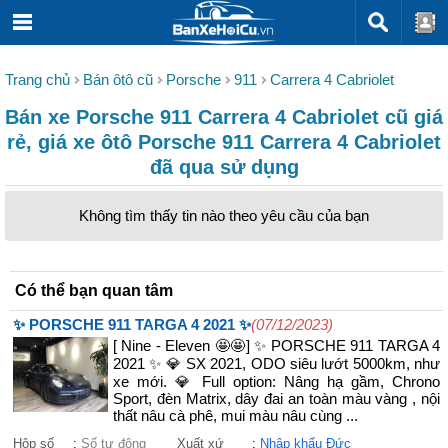
Trang chủ
Bán ôtô cũ
Porsche
911
Carrera 4 Cabriolet
Bán xe Porsche 911 Carrera 4 Cabriolet cũ giá
rẻ, giá xe ôtô Porsche 911 Carrera 4 Cabriolet
đã qua sử dụng
Không tìm thấy tin nào theo yêu cầu của bạn
Có thể bạn quan tâm
✨ PORSCHE 911 TARGA 4 2021 ✨
(07/12/2023)
[ Nine - Eleven 🤩🤩] ✨ PORSCHE 911 TARGA 4
2021 ✨ 💎 SX 2021, ODO siêu lướt 5000km, như
xe mới. 💎 Full option: Nâng hạ gầm, Chrono
Sport, đèn Matrix, dây đai an toàn màu vàng , nội
thất nâu cà phê, mui màu nâu cùng ...
Hộp số
:
Số tự động
Xuất xứ
:
Nhập khẩu Đức