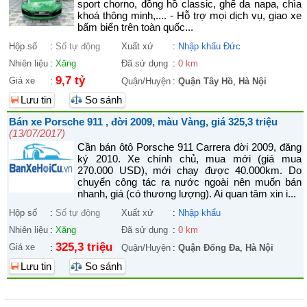
sport chorno, đồng hồ classic, ghế da napa, chìa
khoá thông minh,.... - Hỗ trợ mọi dịch vụ, giao xe
bấm biển trên toàn quốc...
Hộp số
:
Số tự động
Xuất xứ
:
Nhập khẩu Đức
Nhiên liệu
:
Xăng
Đã sử dụng
:
0 km
9,7 tỷ
Giá xe
:
Quận/Huyện
:
Quận Tây Hồ
,
Hà Nội
Lưu tin
So sánh
Bán xe Porsche 911 , đời 2009, màu Vàng, giá 325,3 triệu
(13/07/2017)
Cần bán ôtô Porsche 911 Carrera đời 2009, đăng
ký 2010. Xe chính chủ, mua mới (giá mua
270.000 USD), mới chạy được 40.000km. Do
chuyển công tác ra nước ngoài nên muốn bán
nhanh, giá (có thương lượng). Ai quan tâm xin i...
Hộp số
:
Số tự động
Xuất xứ
:
Nhập khẩu
Nhiên liệu
:
Xăng
Đã sử dụng
:
0 km
325,3 triệu
Giá xe
:
Quận/Huyện
:
Quận Đống Đa
,
Hà Nội
Lưu tin
So sánh