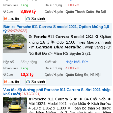
Nhiên liệu
:
Xăng
Đã sử dụng
:
5.000 km
8,999 tỷ
Giá xe
:
Quận/Huyện
:
Quận Thanh Xuân
,
Hà Nội
Lưu tin
So sánh
Bán xe Porsche 911 Carrera S model 2021, Option khủng 1,8
tỷ
(26/07/2022)
🚘 𝐏𝐨𝐫𝐬𝐜𝐡𝐞 𝟗𝟏𝟏 𝐂𝐚𝐫𝐫𝐞𝐫𝐚 𝐒 𝐦𝐨𝐝𝐞𝐥 𝟐𝟎𝟐𝟏 ♻️ Option
khủng 1,8 tỷ 🌟 Odo: 2.500 miles Màu xanh ánh
kim 𝙂𝙚𝙣𝙩𝙞𝙖𝙣 𝘽𝙡𝙪𝙚 𝙈𝙚𝙩𝙖𝙡𝙡𝙞𝙘 ( wrap vàng ) 👉
Nội thất Đỏ 👉 Mâm RS Spyder 2 (21...
Hộp số
:
Số tự động
Xuất xứ
:
Nhập khẩu Đức
Nhiên liệu
:
Xăng
Đã sử dụng
:
4.000 km
10,3 tỷ
Giá xe
:
Quận/Huyện
:
Quận Đống Đa
,
Hà Nội
Lưu tin
So sánh
Vua tốc độ đường phố Porsche 911 Carrera S, đời 2021 nhập
khẩu mới
(21/12/2021)
❀Porsche 911 Carrera S ❀ ❖ 04 Chỗ Ngồi ❖
Mới 100%, Model 2021, nhập khẩu ❖ Kích thước:
4.519 x 1.852 x 1.300 ❖ Toàn bộ thân xe được
làm bằng Nhôm, trừ 2 tấm cản trước sau bằng