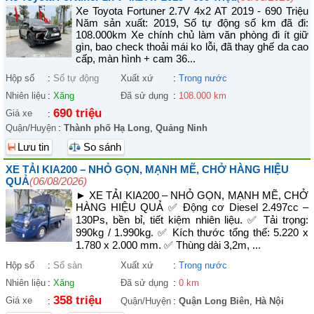
Xe Toyota Fortuner 2.7V 4x2 AT 2019 - 690 Triệu
Năm sản xuất: 2019, Số tự động số km đã đi:
108.000km Xe chính chủ làm văn phòng đi ít giữ
gìn, bao check thoải mái ko lỗi, đã thay ghế da cao
cấp, màn hình + cam 36...
Hộp số
:
Số tự động
Xuất xứ
:
Trong nước
Nhiên liệu
:
Xăng
Đã sử dụng
:
108.000 km
690 triệu
Giá xe
:
Quận/Huyện
:
Thành phố Hạ Long
,
Quảng Ninh
Lưu tin
So sánh
XE TẢI KIA200 – NHỎ GỌN, MẠNH MẼ, CHỞ HÀNG HIỆU
QUẢ
(06/08/2026)
► XE TẢI KIA200 – NHỎ GỌN, MẠNH MẼ, CHỞ
HÀNG HIỆU QUẢ ✅ Động cơ Diesel 2.497cc –
130Ps, bền bỉ, tiết kiệm nhiên liệu. ✅ Tải trọng:
990kg / 1.990kg. ✅ Kích thước tổng thể: 5.220 x
1.780 x 2.000 mm. ✅ Thùng dài 3,2m, ...
Hộp số
:
Số sàn
Xuất xứ
:
Trong nước
Nhiên liệu
:
Xăng
Đã sử dụng
:
0 km
358 triệu
Giá xe
:
Quận/Huyện
:
Quận Long Biên
,
Hà Nội