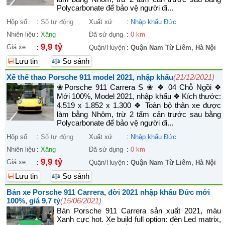
Polycarbonate để bảo vệ người đi...
Hộp số
:
Số tự động
Xuất xứ
:
Nhập khẩu Đức
Nhiên liệu
:
Xăng
Đã sử dụng
:
0 km
9,9 tỷ
Giá xe
:
Quận/Huyện
:
Quận Nam Từ Liêm
,
Hà Nội
Lưu tin
So sánh
Xế thể thao Porsche 911 model 2021, nhập khẩu
(21/12/2021)
❀Porsche 911 Carrera S ❀ ❖ 04 Chỗ Ngồi ❖
Mới 100%, Model 2021, nhập khẩu ❖ Kích thước:
4.519 x 1.852 x 1.300 ❖ Toàn bộ thân xe được
làm bằng Nhôm, trừ 2 tấm cản trước sau bằng
Polycarbonate để bảo vệ người đi...
Hộp số
:
Số tự động
Xuất xứ
:
Nhập khẩu Đức
Nhiên liệu
:
Xăng
Đã sử dụng
:
0 km
9,9 tỷ
Giá xe
:
Quận/Huyện
:
Quận Nam Từ Liêm
,
Hà Nội
Lưu tin
So sánh
Bán xe Porsche 911 Carrera, đời 2021 nhập khẩu Đức mới
100%, giá 9,7 tỷ
(15/06/2021)
Bán Porsche 911 Carrera sản xuất 2021, màu
Xanh cực hot. Xe build full option: đèn Led matrix,