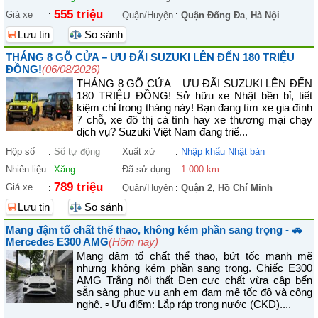
555 triệu
Giá xe
:
Quận/Huyện
:
Quận Đống Đa
,
Hà Nội
Lưu tin
So sánh
THÁNG 8 GÕ CỬA – ƯU ĐÃI SUZUKI LÊN ĐẾN 180 TRIỆU
ĐỒNG!
(06/08/2026)
THÁNG 8 GÕ CỬA – ƯU ĐÃI SUZUKI LÊN ĐẾN
180 TRIỆU ĐỒNG! Sở hữu xe Nhật bền bỉ, tiết
kiệm chỉ trong tháng này! Bạn đang tìm xe gia đình
7 chỗ, xe đô thị cá tính hay xe thương mại chạy
dịch vụ? Suzuki Việt Nam đang triể...
Hộp số
:
Số tự động
Xuất xứ
:
Nhập khẩu Nhật bản
Nhiên liệu
:
Xăng
Đã sử dụng
:
1.000 km
789 triệu
Giá xe
:
Quận/Huyện
:
Quận 2
,
Hồ Chí Minh
Lưu tin
So sánh
Mang đậm tố chất thể thao, không kém phần sang trọng - 🚗
Mercedes E300 AMG
(Hôm nay)
Mang đậm tố chất thể thao, bứt tốc mạnh mẽ
nhưng không kém phần sang trọng. Chiếc E300
AMG Trắng nội thất Đen cực chất vừa cập bến
sẵn sàng phục vụ anh em đam mê tốc độ và công
nghệ. ▫ Ưu điểm: Lắp ráp trong nước (CKD)....