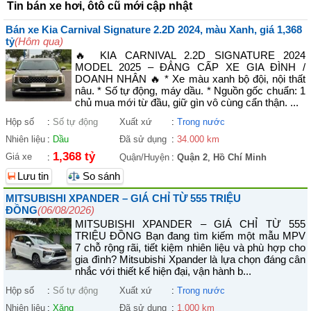
Tin bán xe hơi, ôtô cũ mới cập nhật
Bán xe Kia Carnival Signature 2.2D 2024, màu Xanh, giá 1,368
tỷ
(Hôm qua)
🔥 KIA CARNIVAL 2.2D SIGNATURE 2024
MODEL 2025 – ĐẲNG CẤP XE GIA ĐÌNH /
DOANH NHÂN 🔥 * Xe màu xanh bộ đội, nội thất
nâu. * Số tự động, máy dầu. * Nguồn gốc chuẩn: 1
chủ mua mới từ đầu, giữ gìn vô cùng cẩn thận. ...
Hộp số
:
Số tự động
Xuất xứ
:
Trong nước
Nhiên liệu
:
Dầu
Đã sử dụng
:
34.000 km
1,368 tỷ
Giá xe
:
Quận/Huyện
:
Quận 2
,
Hồ Chí Minh
Lưu tin
So sánh
MITSUBISHI XPANDER – GIÁ CHỈ TỪ 555 TRIỆU
ĐỒNG
(06/08/2026)
MITSUBISHI XPANDER – GIÁ CHỈ TỪ 555
TRIỆU ĐỒNG Bạn đang tìm kiếm một mẫu MPV
7 chỗ rộng rãi, tiết kiệm nhiên liệu và phù hợp cho
gia đình? Mitsubishi Xpander là lựa chọn đáng cân
nhắc với thiết kế hiện đại, vận hành b...
Hộp số
:
Số tự động
Xuất xứ
:
Trong nước
Nhiên liệu
:
Xăng
Đã sử dụng
:
1.000 km