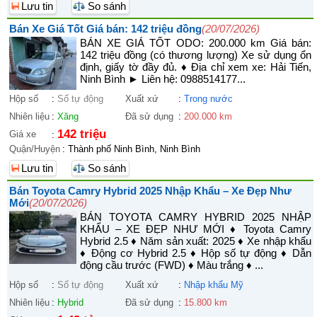
Lưu tin
So sánh
Bán Xe Giá Tốt Giá bán: 142 triệu đồng
(20/07/2026)
BÁN XE GIÁ TỐT ODO: 200.000 km Giá bán:
142 triệu đồng (có thương lượng) Xe sử dụng ổn
định, giấy tờ đầy đủ. ♦ Địa chỉ xem xe: Hải Tiến,
Ninh Bình ► Liên hệ: 0988514177...
Hộp số
:
Số tự động
Xuất xứ
:
Trong nước
Nhiên liệu
:
Xăng
Đã sử dụng
:
200.000 km
142 triệu
Giá xe
:
Quận/Huyện
:
Thành phố Ninh Bình, Ninh Bình
Lưu tin
So sánh
Bán Toyota Camry Hybrid 2025 Nhập Khẩu – Xe Đẹp Như
Mới
(20/07/2026)
BÁN TOYOTA CAMRY HYBRID 2025 NHẬP
KHẨU – XE ĐẸP NHƯ MỚI ♦ Toyota Camry
Hybrid 2.5 ♦ Năm sản xuất: 2025 ♦ Xe nhập khẩu
♦ Động cơ Hybrid 2.5 ♦ Hộp số tự động ♦ Dẫn
động cầu trước (FWD) ♦ Màu trắng ♦ ...
Hộp số
:
Số tự động
Xuất xứ
:
Nhập khẩu Mỹ
Nhiên liệu
:
Hybrid
Đã sử dụng
:
15.800 km