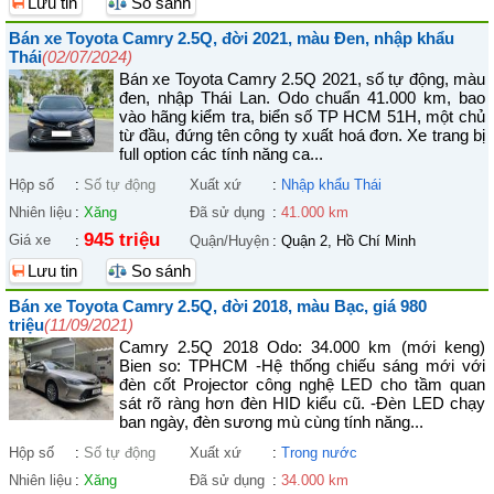
Lưu tin
So sánh
Bán xe Toyota Camry 2.5Q, đời 2021, màu Đen, nhập khẩu
Thái
(02/07/2024)
Bán xe Toyota Camry 2.5Q 2021, số tự động, màu
đen, nhập Thái Lan. Odo chuẩn 41.000 km, bao
vào hãng kiểm tra, biển số TP HCM 51H, một chủ
từ đầu, đứng tên công ty xuất hoá đơn. Xe trang bị
full option các tính năng ca...
Hộp số
:
Số tự động
Xuất xứ
:
Nhập khẩu Thái
Nhiên liệu
:
Xăng
Đã sử dụng
:
41.000 km
945 triệu
Giá xe
:
Quận/Huyện
:
Quận 2, Hồ Chí Minh
Lưu tin
So sánh
Bán xe Toyota Camry 2.5Q, đời 2018, màu Bạc, giá 980
triệu
(11/09/2021)
Camry 2.5Q 2018 Odo: 34.000 km (mới keng)
Bien so: TPHCM -Hệ thống chiếu sáng mới với
đèn cốt Projector công nghệ LED cho tầm quan
sát rõ ràng hơn đèn HID kiểu cũ. -Đèn LED chạy
ban ngày, đèn sương mù cùng tính năng...
Hộp số
:
Số tự động
Xuất xứ
:
Trong nước
Nhiên liệu
:
Xăng
Đã sử dụng
:
34.000 km