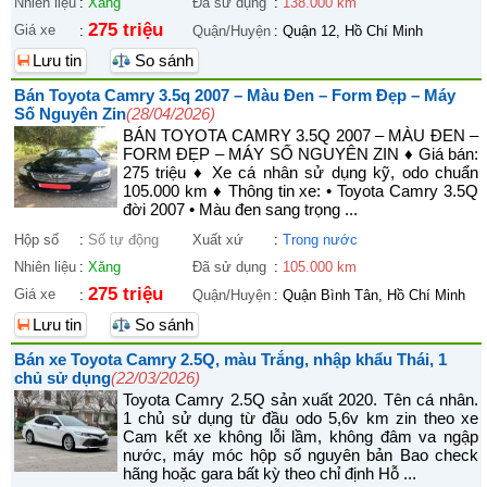
Nhiên liệu
:
Xăng
Đã sử dụng
:
138.000 km
275 triệu
Giá xe
:
Quận/Huyện
:
Quận 12, Hồ Chí Minh
Lưu tin
So sánh
Bán Toyota Camry 3.5q 2007 – Màu Đen – Form Đẹp – Máy
Số Nguyên Zin
(28/04/2026)
BÁN TOYOTA CAMRY 3.5Q 2007 – MÀU ĐEN –
FORM ĐẸP – MÁY SỐ NGUYÊN ZIN ♦ Giá bán:
275 triệu ♦ Xe cá nhân sử dụng kỹ, odo chuẩn
105.000 km ♦ Thông tin xe: • Toyota Camry 3.5Q
đời 2007 • Màu đen sang trọng ...
Hộp số
:
Số tự động
Xuất xứ
:
Trong nước
Nhiên liệu
:
Xăng
Đã sử dụng
:
105.000 km
275 triệu
Giá xe
:
Quận/Huyện
:
Quận Bình Tân, Hồ Chí Minh
Lưu tin
So sánh
Bán xe Toyota Camry 2.5Q, màu Trắng, nhập khẩu Thái, 1
chủ sử dụng
(22/03/2026)
Toyota Camry 2.5Q sản xuất 2020. Tên cá nhân.
1 chủ sử dụng từ đầu odo 5,6v km zin theo xe
Cam kết xe không lỗi lầm, không đâm va ngập
nước, máy móc hộp số nguyên bản Bao check
hãng hoặc gara bất kỳ theo chỉ định Hỗ ...