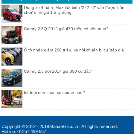
Dùng xe 4 năm, Mazda3 biển '222.22' vẫn được 'dân
chơi' định giá 1,5 tỷ đồng
Camry 2.5Q 2012 giá 470 triệu có nên mua?
Ô tô nhập giảm 200 triệu, xe nội chuẩn bị cú 'sập giá'
Camry 2.5 đời 2014 giá 850 có đắt?
55 tuổi nên chọn xe sedan nào?
Copyright © 2012 - 2018 Banxehoicu.vn. All rights reserved.
Hotline: 01257 499 557