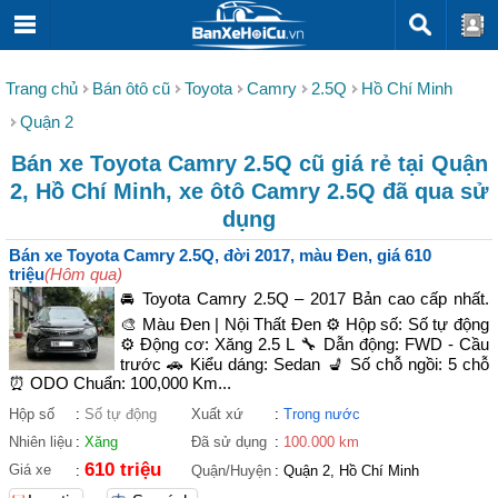
Trang chủ
Bán ôtô cũ
Toyota
Camry
2.5Q
Hồ Chí Minh
Quận 2
Bán xe Toyota Camry 2.5Q cũ giá rẻ tại Quận
2, Hồ Chí Minh, xe ôtô Camry 2.5Q đã qua sử
dụng
Bán xe Toyota Camry 2.5Q, đời 2017, màu Đen, giá 610
triệu
(Hôm qua)
🚘 Toyota Camry 2.5Q – 2017 Bản cao cấp nhất.
🎨 Màu Đen | Nội Thất Đen ⚙️ Hộp số: Số tự động
⚙️ Động cơ: Xăng 2.5 L 🔧 Dẫn động: FWD - Cầu
trước 🚗 Kiểu dáng: Sedan 💺 Số chỗ ngồi: 5 chỗ
⏰ ODO Chuẩn: 100,000 Km...
Hộp số
:
Số tự động
Xuất xứ
:
Trong nước
Nhiên liệu
:
Xăng
Đã sử dụng
:
100.000 km
610 triệu
Giá xe
:
Quận/Huyện
:
Quận 2, Hồ Chí Minh