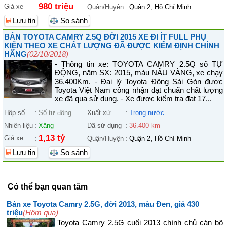
980 triệu
Giá xe
:
Quận/Huyện
:
Quận 2, Hồ Chí Minh
Lưu tin
So sánh
BÁN TOYOTA CAMRY 2.5Q ĐỜI 2015 XE ĐI ÍT FULL PHỤ
KIỆN THEO XE CHẤT LƯỢNG ĐÃ ĐƯỢC KIỂM ĐỊNH CHÍNH
HÃNG
(02/10/2018)
- Thông tin xe: TOYOTA CAMRY 2.5Q số TỰ
ĐỘNG, năm SX: 2015, màu NÂU VÀNG, xe chạy
36.400Km. - Đại lý Toyota Đông Sài Gòn được
Toyota Việt Nam công nhận đạt chuẩn chất lượng
xe đã qua sử dụng. - Xe được kiểm tra đạt 17...
Hộp số
:
Số tự động
Xuất xứ
:
Trong nước
Nhiên liệu
:
Xăng
Đã sử dụng
:
36.400 km
1,13 tỷ
Giá xe
:
Quận/Huyện
:
Quận 2, Hồ Chí Minh
Lưu tin
So sánh
Có thể bạn quan tâm
Bán xe Toyota Camry 2.5G, đời 2013, màu Đen, giá 430
triệu
(Hôm qua)
Toyota Camry 2.5G cuối 2013 chính chủ cán bộ