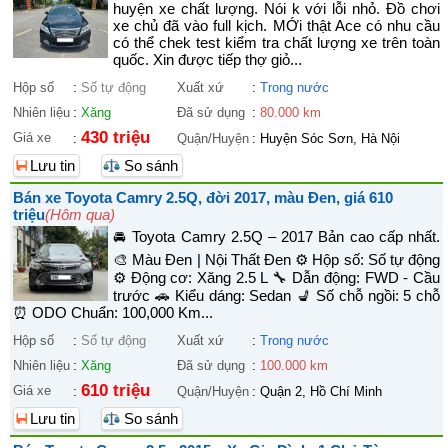
huyện xe chất lượng. Nói k với lỗi nhỏ. Đồ chơi
xe chủ đã vào full kịch. MỚi thật Ace có nhu cầu
có thể chek test kiểm tra chất lượng xe trên toàn
quốc. Xin được tiếp thợ giỏ...
Hộp số
:
Số tự động
Xuất xứ
:
Trong nước
Nhiên liệu
:
Xăng
Đã sử dụng
:
80.000 km
430 triệu
Giá xe
:
Quận/Huyện
:
Huyện Sóc Sơn, Hà Nội
Lưu tin
So sánh
Bán xe Toyota Camry 2.5Q, đời 2017, màu Đen, giá 610
triệu
(Hôm qua)
🚘 Toyota Camry 2.5Q – 2017 Bản cao cấp nhất.
🎨 Màu Đen | Nội Thất Đen ⚙️ Hộp số: Số tự động
⚙️ Động cơ: Xăng 2.5 L 🔧 Dẫn động: FWD - Cầu
trước 🚗 Kiểu dáng: Sedan 💺 Số chỗ ngồi: 5 chỗ
⏰ ODO Chuẩn: 100,000 Km...
Hộp số
:
Số tự động
Xuất xứ
:
Trong nước
Nhiên liệu
:
Xăng
Đã sử dụng
:
100.000 km
610 triệu
Giá xe
:
Quận/Huyện
:
Quận 2, Hồ Chí Minh
Lưu tin
So sánh