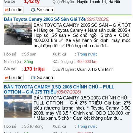
1,42 tỷ
Giá xe
:
Quận/Huyện
:
Huyện Thanh Trì, Hà Nội
Lưu tin
So sánh
Bán Toyota Camry 2005 Số Sàn Giá Tốt
(09/07/2026)
BÁN TOYOTA CAMRY 2005 SỐ SÀN – GIÁ TỐT
♦ Hãng xe: Toyota Camry ♦ Năm sản xuất: 2005 ♦
Hộp số: Số sàn ♦ Số chỗ ngồi: 5 chỗ ♦ ODO:
400.000 km ✅ Xe vận hành ổn định, máy móc
hoạt động tốt. ✅ Phù hợp nhu cầu đi l...
Hộp số
:
Số sàn
Xuất xứ
:
Trong nước
Nhiên liệu
:
Xăng
Đã sử dụng
:
400.000 km
170 triệu
Giá xe
:
Quận/Huyện
:
Quận 8, Hồ Chí Minh
Lưu tin
So sánh
BÁN TOYOTA CAMRY 3.5Q 2008 CHÍNH CHỦ – FULL
OPTION – GIÁ 275 TRIỆU
(05/07/2026)
BÁN TOYOTA CAMRY 3.5Q 2008 CHÍNH CHỦ –
FULL OPTION – GIÁ 275 TRIỆU Giá bán: 275
triệu (thương lượng nhẹ). * Toyota Camry 3.5Q
2008, máy V6 3.5 * Chính chủ, ODO 138.000 km
* Màu xanh, 5 chỗ * Cam kết không đâm đụ...
Hộp số
:
Số tự động
Xuất xứ
:
Trong nước