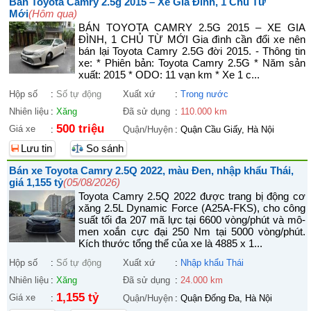
Bán Toyota Camry 2.5g 2015 – Xe Gia Đình, 1 Chủ Từ
Mới
(Hôm qua)
BÁN TOYOTA CAMRY 2.5G 2015 – XE GIA
ĐÌNH, 1 CHỦ TỪ MỚI Gia đình cần đổi xe nên
bán lại Toyota Camry 2.5G đời 2015. - Thông tin
xe: * Phiên bản: Toyota Camry 2.5G * Năm sản
xuất: 2015 * ODO: 11 vạn km * Xe 1 c...
Hộp số
:
Số tự động
Xuất xứ
:
Trong nước
Nhiên liệu
:
Xăng
Đã sử dụng
:
110.000 km
500 triệu
Giá xe
:
Quận/Huyện
:
Quận Cầu Giấy, Hà Nội
Lưu tin
So sánh
Bán xe Toyota Camry 2.5Q 2022, màu Đen, nhập khẩu Thái,
giá 1,155 tỷ
(05/08/2026)
Toyota Camry 2.5Q 2022 được trang bị động cơ
xăng 2.5L Dynamic Force (A25A-FKS), cho công
suất tối đa 207 mã lực tại 6600 vòng/phút và mô-
men xoắn cực đại 250 Nm tại 5000 vòng/phút.
Kích thước tổng thể của xe là 4885 x 1...
Hộp số
:
Số tự động
Xuất xứ
:
Nhập khẩu Thái
Nhiên liệu
:
Xăng
Đã sử dụng
:
24.000 km
1,155 tỷ
Giá xe
:
Quận/Huyện
:
Quận Đống Đa, Hà Nội