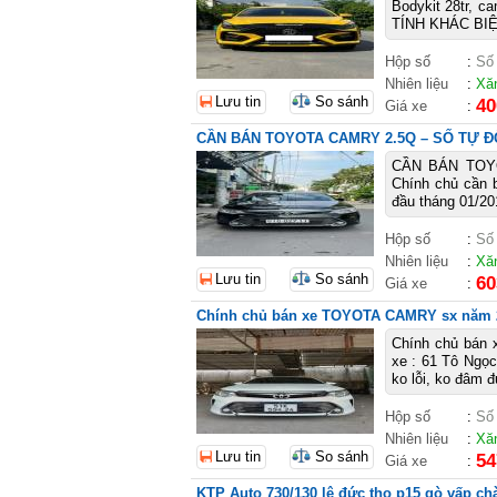
Bodykit 28tr, 
TÍNH KHÁC BIỆT
Hộp số
:
Số
Nhiên liệu
:
Xă
Lưu tin
So sánh
40
Giá xe
:
CẦN BÁN TOYOTA CAMRY 2.5Q – SỐ TỰ ĐỘ
CẦN BÁN TOY
Chính chủ cần 
đầu tháng 01/2
Hộp số
:
Số
Nhiên liệu
:
Xă
Lưu tin
So sánh
60
Giá xe
:
Chính chủ bán xe TOYOTA CAMRY sx năm 
Chính chủ bán 
xe : 61 Tô Ngọ
ko lỗi, ko đâm 
Hộp số
:
Số
Nhiên liệu
:
Xă
Lưu tin
So sánh
54
Giá xe
:
KTP Auto 730/130 lê đức thọ p15 gò vấp ch