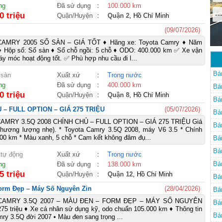
ng
Đã sử dụng
:
100.000 km
--
0 triệu
Quận/Huyện
:
Quận 2
, Hồ Chí Minh
(09/07/2026)
AMRY 2005 SỐ SÀN – GIÁ TỐT ♦ Hãng xe: Toyota Camry ♦ Năm
 ♦ Hộp số: Số sàn ♦ Số chỗ ngồi: 5 chỗ ♦ ODO: 400.000 km ✅ Xe vận
áy móc hoạt động tốt. ✅ Phù hợp nhu cầu đi l...
Bá
 sàn
Xuất xứ
:
Trong nước
ng
Đã sử dụng
:
400.000 km
Bá
0 triệu
Quận/Huyện
:
Quận 8
, Hồ Chí Minh
Bá
– FULL OPTION – GIÁ 275 TRIỆU
(05/07/2026)
Bá
MRY 3.5Q 2008 CHÍNH CHỦ – FULL OPTION – GIÁ 275 TRIỆU Giá
Bá
 (thương lượng nhẹ). * Toyota Camry 3.5Q 2008, máy V6 3.5 * Chính
00 km * Màu xanh, 5 chỗ * Cam kết không đâm đụ...
Bá
Bá
 tự động
Xuất xứ
:
Trong nước
Bá
ng
Đã sử dụng
:
138.000 km
5 triệu
Quận/Huyện
:
Quận 12
, Hồ Chí Minh
Bá
Form Đẹp – Máy Số Nguyên Zin
(28/04/2026)
Bá
CAMRY 3.5Q 2007 – MÀU ĐEN – FORM ĐẸP – MÁY SỐ NGUYÊN
Bá
275 triệu ♦ Xe cá nhân sử dụng kỹ, odo chuẩn 105.000 km ♦ Thông tin
Bá
mry 3.5Q đời 2007 • Màu đen sang trọng ...