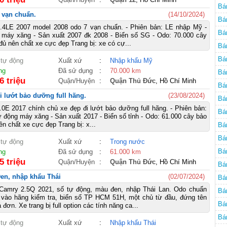
Mi
Bá
 vạn chuẩn.
(14/10/2024)
Bá
.4LE 2007 model 2008 odo 7 vạn chuẩn. - Phiên bản: LE nhập Mỹ -
Bá
 máy xăng - Sản xuất 2007 đk 2008 - Biển số SG - Odo: 70.000 cây
ủ nên chất xe cực đẹp Trang bị: xe có cự...
Bá
Bá
 tự động
Xuất xứ
:
Nhập khẩu Mỹ
ng
Đã sử dụng
:
70.000 km
Mi
Bá
6 triệu
Quận/Huyện
:
Quận Thủ Đức
, Hồ Chí Minh
Mi
Bá
i lướt bảo dưỡng full hãng.
(23/08/2024)
Mi
Bá
0E 2017 chính chủ xe đẹp đi lướt bảo dưỡng full hãng. - Phiên bản:
Mi
Bá
ự động máy xăng - Sản xuất 2017 - Biển số tỉnh - Odo: 61.000 cây bảo
n chất xe cực đẹp Trang bị: x...
cũ
Bá
Mi
Bá
 tự động
Xuất xứ
:
Trong nước
Bá
ng
Đã sử dụng
:
61.000 km
5 triệu
Quận/Huyện
:
Quận Thủ Đức
, Hồ Chí Minh
Ch
Bá
Đen, nhập khẩu Thái
(02/07/2024)
Bá
Camry 2.5Q 2021, số tự động, màu đen, nhập Thái Lan. Odo chuẩn
Bá
 vào hãng kiểm tra, biển số TP HCM 51H, một chủ từ đầu, đứng tên
Bá
 đơn. Xe trang bị full option các tính năng ca...
Mi
Bá
 tự động
Xuất xứ
:
Nhập khẩu Thái