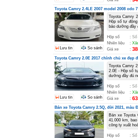
Toyota Camry 2.4LE 2007 model 2008 odo 7
Toyota Camry 2
Hộp số tự động
bảo dưỡng đầy đ
Hộp số
:
Số
Nhiên liệu
:
Xă
Lưu tin
So sánh
38
Giá xe
:
Toyota Camry 2.0E 2017 chính chủ xe đẹp đ
Toyota Camry 2.
2.0E - Hộp số t
dưỡng đầy đủ nê
Hộp số
:
Số
Nhiên liệu
:
Xă
Lưu tin
So sánh
63
Giá xe
:
Bán xe Toyota Camry 2.5Q, đời 2021, màu 
Bán xe Toyota 
41.000 km, bao
công ty xuất hoá
Hộp số
:
Số