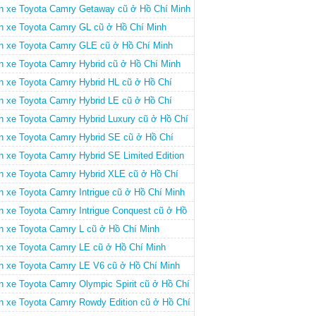
nh
n xe Toyota Camry Getaway cũ ở Hồ Chí Minh
n xe Toyota Camry GL cũ ở Hồ Chí Minh
n xe Toyota Camry GLE cũ ở Hồ Chí Minh
n xe Toyota Camry Hybrid cũ ở Hồ Chí Minh
n xe Toyota Camry Hybrid HL cũ ở Hồ Chí
nh
n xe Toyota Camry Hybrid LE cũ ở Hồ Chí
nh
n xe Toyota Camry Hybrid Luxury cũ ở Hồ Chí
nh
n xe Toyota Camry Hybrid SE cũ ở Hồ Chí
nh
n xe Toyota Camry Hybrid SE Limited Edition
 ở Hồ Chí Minh
n xe Toyota Camry Hybrid XLE cũ ở Hồ Chí
nh
n xe Toyota Camry Intrigue cũ ở Hồ Chí Minh
n xe Toyota Camry Intrigue Conquest cũ ở Hồ
í Minh
n xe Toyota Camry L cũ ở Hồ Chí Minh
n xe Toyota Camry LE cũ ở Hồ Chí Minh
n xe Toyota Camry LE V6 cũ ở Hồ Chí Minh
n xe Toyota Camry Olympic Spirit cũ ở Hồ Chí
nh
n xe Toyota Camry Rowdy Edition cũ ở Hồ Chí