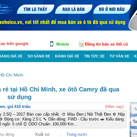
 cao trên google
Mobile
Đăng tin bán xe ôtô cũ
BẢNG GIÁ XE
SO SÁNH XE
ĐÁNH GIÁ XE
TIN TỨC XE
TƯ VẤN XE
K
Hồ Chí Minh
 rẻ tại Hồ Chí Minh, xe ôtô Camry đã qua
sử dụng
n, giá 610 triệu
(Hôm nay)
y 2.5Q – 2017 Bản cao cấp nhất. 🎨 Màu Đen | Nội Thất Đen ⚙️ Hộp
⚙️ Động cơ: Xăng 2.5 L 🔧 Dẫn động: FWD - Cầu trước 🚗 Kiểu dáng:
To
ỗ ngồi: 5 chỗ ⏰ ODO Chuẩn: 100,000 Km...
--
 tự động
Xuất xứ
:
Trong nước