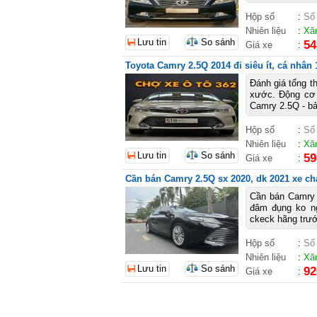
Hộp số
:
Số
Nhiên liệu
:
Xă
Lưu tin
So sánh
54
Giá xe
:
Toyota Camry 2.5Q 2014 đi siêu ít, cá nhân
Đánh giá tổng 
xước. Động cơ 
Camry 2.5Q - bả
Hộp số
:
Số
Nhiên liệu
:
Xă
Lưu tin
So sánh
59
Giá xe
:
Cần bán Camry 2.5Q sx 2020, dk 2021 xe ch
Cần bán Camry 
đâm đụng ko ng
ckeck hãng trướ
Hộp số
:
Số
Nhiên liệu
:
Xă
Lưu tin
So sánh
92
Giá xe
: