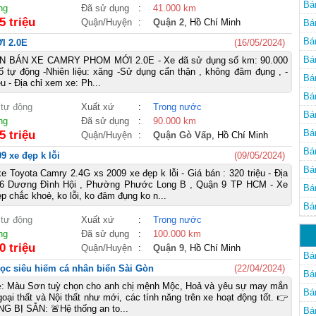
Mi
Bá
ng
Đã sử dụng
:
41.000 km
5 triệu
Quận/Huyện
:
Quận 2
, Hồ Chí Minh
Bá
Bá
I 2.0E
(16/05/2024)
ở 
Bá
 BÁN XE CAMRY PHOM MỚI 2.0E - Xe đã sử dụng số km: 90.000
 tự động -Nhiên liệu: xăng -Sử dụng cẩn thận , không đâm đụng , -
Mi
Bá
ệu - Địa chỉ xem xe: Ph...
Bá
 tự động
Xuất xứ
:
Trong nước
Bá
ng
Đã sử dụng
:
90.000 km
Bá
5 triệu
Quận/Huyện
:
Quận Gò Vấp
, Hồ Chí Minh
Bá
9 xe đẹp k lỗi
(09/05/2024)
Mi
Bá
e Toyota Camry 2.4G xs 2009 xe đẹp k lỗi - Giá bán : 320 triệu - Địa
116 Dương Đình Hội , Phường Phước Long B , Quận 9 TP HCM - Xe
Bá
p chắc khoẻ, ko lỗi, ko đâm đụng ko n...
Bá
 tự động
Xuất xứ
:
Trong nước
ng
Đã sử dụng
:
100.000 km
0 triệu
Quận/Huyện
:
Quận 9
, Hồ Chí Minh
Bá
gọc siêu hiếm cá nhân biển Sài Gòn
(22/04/2024)
Bá
𝐚̣𝐧𝐠 𝐱𝐞: Màu Sơn tuỳ chọn cho anh chị mệnh Mộc, Hoả và yêu sự may mắn
Bá
Ngoại thất và Nội thất như mới, các tính năng trên xe hoạt động tốt. 👉
BỊ SẴN: 🚨Hệ thống an to...
Bá