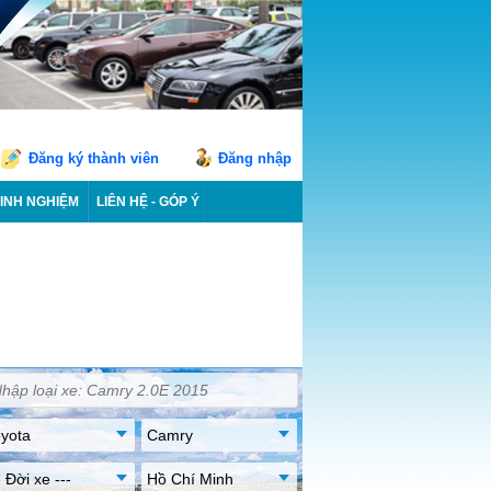
Đăng ký thành viên
Đăng nhập
INH NGHIỆM
LIÊN HỆ - GÓP Ý
yota
Camry
- Đời xe ---
Hồ Chí Minh