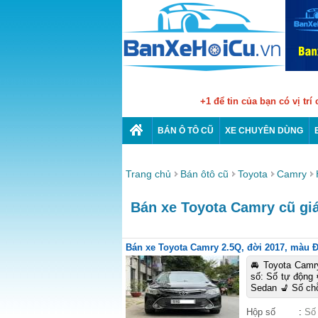
+1 để tin của bạn có vị trí
BÁN Ô TÔ CŨ
XE CHUYÊN DÙNG
Trang chủ
Bán ôtô cũ
Toyota
Camry
Bán xe Toyota Camry cũ giá
Bán xe Toyota Camry 2.5Q, đời 2017, màu Đe
🚘 Toyota Camr
số: Số tự động 
Sedan 💺 Số ch
Hộp số
:
Số