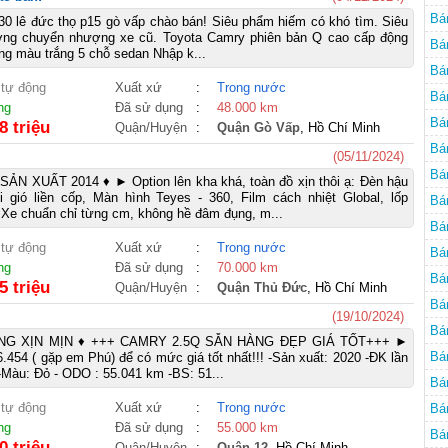
CS
Bá
0 lê đức thọ p15 gò vấp chào bán! Siêu phẩm hiếm có khó tìm. Siêu
rường chuyển nhượng xe cũ. Toyota Camry phiên bản Q cao cấp động
Bá
ng màu trắng 5 chỗ sedan Nhập k...
Mi
Bá
 tự động
Xuất xứ
:
Trong nước
Mi
Bá
ng
Đã sử dụng
:
48.000 km
Bá
8 triệu
Quận/Huyện
:
Quận Gò Vấp
, Hồ Chí Minh
Bá
(05/11/2024)
Bá
ẢN XUẤT 2014 ♦ ► Option lên kha khá, toàn đồ xịn thôi ạ: Đèn hậu
gió liền cốp, Màn hình Teyes - 360, Film cách nhiệt Global, lốp
Bá
Xe chuẩn chỉ từng cm, không hề đâm đụng, m...
Bá
 tự động
Xuất xứ
:
Trong nước
Bá
ng
Đã sử dụng
:
70.000 km
Bá
5 triệu
Quận/Huyện
:
Quận Thủ Đức
, Hồ Chí Minh
Bá
(19/10/2024)
Bá
G XỊN MỊN ♦ +++ CAMRY 2.5Q SẴN HÀNG ĐẸP GIÁ TỐT+++ ►
Bá
.454 ( gặp em Phú) để có mức giá tốt nhất!!! -Sản xuất: 2020 -ĐK lần
-Màu: Đỏ - ODO : 55.041 km -BS: 51...
Bá
 tự động
Xuất xứ
:
Trong nước
Bá
ng
Đã sử dụng
:
55.000 km
Bá
0 triệu
Quận/Huyện
:
Quận 12
, Hồ Chí Minh