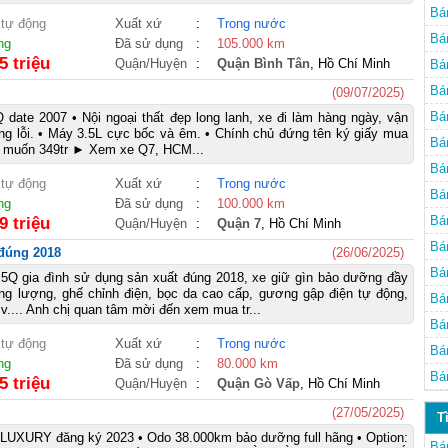
Bá
 tự động
Xuất xứ
:
Trong nước
Bá
ng
Đã sử dụng
:
105.000 km
5 triệu
Quận/Huyện
:
Quận Bình Tân
, Hồ Chí Minh
Bá
Bá
(09/07/2025)
Bá
date 2007 • Nội ngoại thất đẹp long lanh, xe đi làm hàng ngày, vận
g lỗi. • Máy 3.5L cực bốc và êm. • Chính chủ đứng tên ký giấy mua
Bá
g muốn 349tr ► Xem xe Q7, HCM...
Bá
 tự động
Xuất xứ
:
Trong nước
Bá
ng
Đã sử dụng
:
100.000 km
Bá
9 triệu
Quận/Huyện
:
Quận 7
, Hồ Chí Minh
Bá
 đúng 2018
(26/06/2025)
Bá
.5Q gia đình sử dụng sản xuất đúng 2018, xe giữ gìn bảo dưỡng đầy
ng lượng, ghế chỉnh điện, bọc da cao cấp, gương gập điện tự động,
Bá
..v.... Anh chị quan tâm mời đến xem mua tr...
Bá
 tự động
Xuất xứ
:
Trong nước
Bá
ng
Đã sử dụng
:
80.000 km
Bá
5 triệu
Quận/Huyện
:
Quận Gò Vấp
, Hồ Chí Minh
(27/05/2025)
T
UXURY đăng ký 2023 • Odo 38.000km bảo dưỡng full hãng • Option:
Bá