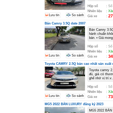
Hộp số
:
Số
Nhiên liệu
:
Xă
Lưu tin
So sánh
27
Giá xe
:
Bán Camry 3.5Q date 2007
Bán Camry 3.5Q 
hành chuẩn khôn
bán. • Giá mon
Hộp số
:
Số
Nhiên liệu
:
Xă
Lưu tin
So sánh
34
Giá xe
:
Toyota CAMRY 2.5Q bản cao nhất sản xuất
Toyota camry 2
đủ, giá có thươ
ghế nhớ vị trí.v
Hộp số
:
Số
Nhiên liệu
:
Xă
Lưu tin
So sánh
73
Giá xe
:
MG5 2022 BẢN LUXURY đăng ký 2023
MG5 2022 BẢN L