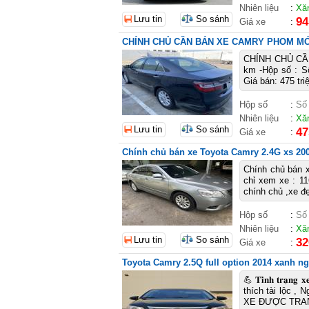
Nhiên liệu
:
Xă
Lưu tin
So sánh
94
Giá xe
:
CHÍNH CHỦ CẦN BÁN XE CAMRY PHOM MỚ
CHÍNH CHỦ CẦN
km -Hộp số : Số
Giá bán: 475 tri
Hộp số
:
Số
Nhiên liệu
:
Xă
Lưu tin
So sánh
47
Giá xe
:
Chính chủ bán xe Toyota Camry 2.4G xs 200
Chính chủ bán x
chỉ xem xe : 
chính chủ ,xe đẹ
Hộp số
:
Số
Nhiên liệu
:
Xă
Lưu tin
So sánh
32
Giá xe
:
Toyota Camry 2.5Q full option 2014 xanh n
💪 𝐓𝐢̀𝐧𝐡 𝐭𝐫
thích tài lộc , 
XE ĐƯỢC TRANG 