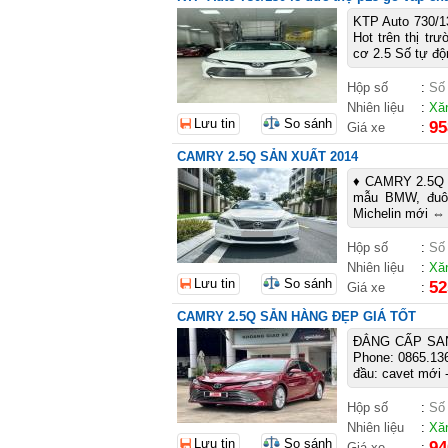
KTP Auto 730/13
Hot trên thị t
cơ 2.5 Số tự độ
Hộp số
:
Số
Nhiên liệu
:
Xă
Lưu tin
So sánh
95
Giá xe
:
CAMRY 2.5Q SẢN XUẤT 2014
♦ CAMRY 2.5Q S
mẫu BMW, đuôi 
Michelin mới ⇔ 
Hộp số
:
Số
Nhiên liệu
:
Xă
Lưu tin
So sánh
52
Giá xe
:
CAMRY 2.5Q SẴN HÀNG ĐẸP GIÁ TỐT
ĐẲNG CẤP SAN
Phone: 0865.136
đầu: cavet mới 
Hộp số
:
Số
Nhiên liệu
:
Xă
Lưu tin
So sánh
94
Giá xe
: