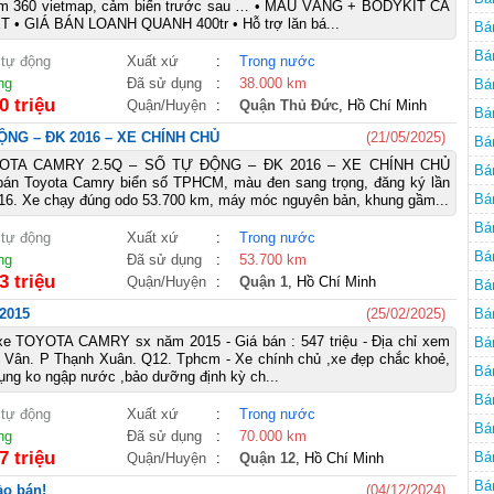
cam 360 vietmap, cảm biến trước sau … • MÀU VÀNG + BODYKIT CÁ
 • GIÁ BÁN LOANH QUANH 400tr • Hỗ trợ lăn bá...
Bá
Bá
 tự động
Xuất xứ
:
Trong nước
ng
Đã sử dụng
:
38.000 km
Bá
0 triệu
Quận/Huyện
:
Quận Thủ Đức
, Hồ Chí Minh
Bá
NG – ĐK 2016 – XE CHÍNH CHỦ
(21/05/2025)
Bá
OTA CAMRY 2.5Q – SỐ TỰ ĐỘNG – ĐK 2016 – XE CHÍNH CHỦ
Bá
bán Toyota Camry biển số TPHCM, màu đen sang trọng, đăng ký lần
Bá
016. Xe chạy đúng odo 53.700 km, máy móc nguyên bản, khung gầm...
Bá
 tự động
Xuất xứ
:
Trong nước
Bá
ng
Đã sử dụng
:
53.700 km
3 triệu
Quận/Huyện
:
Quận 1
, Hồ Chí Minh
Bá
2015
(25/02/2025)
Bá
xe TOYOTA CAMRY sx năm 2015 - Giá bán : 547 triệu - Địa chỉ xem
Bá
c Vân. P Thạnh Xuân. Q12. Tphcm - Xe chính chủ ,xe đẹp chắc khoẻ,
Bá
đụng ko ngập nước ,bảo dưỡng định kỳ ch...
Mi
Bá
 tự động
Xuất xứ
:
Trong nước
Mi
Bá
ng
Đã sử dụng
:
70.000 km
7 triệu
Bá
Quận/Huyện
:
Quận 12
, Hồ Chí Minh
Bá
ào bán!
(04/12/2024)