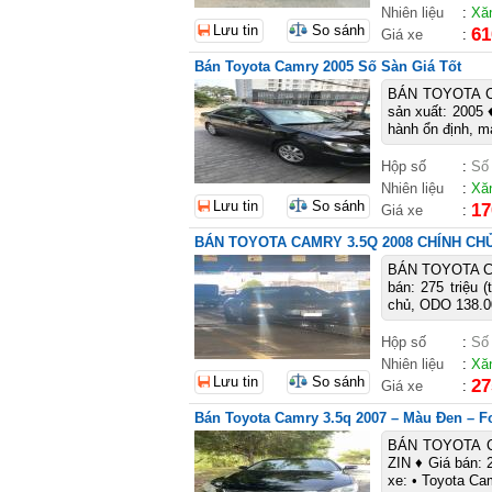
Nhiên liệu
:
Xă
Lưu tin
So sánh
61
Giá xe
:
Bán Toyota Camry 2005 Số Sàn Giá Tốt
BÁN TOYOTA C
sản xuất: 2005
hành ổn định, m
Hộp số
:
Số
Nhiên liệu
:
Xă
Lưu tin
So sánh
17
Giá xe
:
BÁN TOYOTA CAMRY 3.5Q 2008 CHÍNH CHỦ 
BÁN TOYOTA CA
bán: 275 triệu
chủ, ODO 138.0
Hộp số
:
Số
Nhiên liệu
:
Xă
Lưu tin
So sánh
27
Giá xe
:
Bán Toyota Camry 3.5q 2007 – Màu Đen – 
BÁN TOYOTA 
ZIN ♦ Giá bán: 
xe: • Toyota Ca