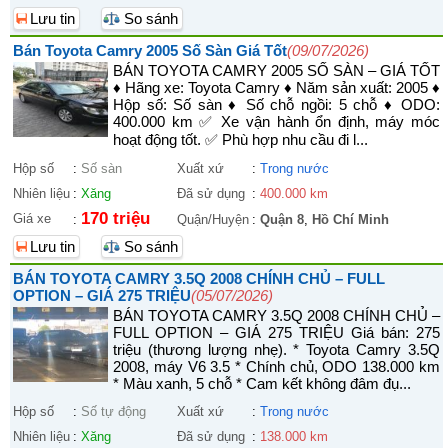
Lưu tin
So sánh
Bán Toyota Camry 2005 Số Sàn Giá Tốt
(09/07/2026)
BÁN TOYOTA CAMRY 2005 SỐ SÀN – GIÁ TỐT
♦ Hãng xe: Toyota Camry ♦ Năm sản xuất: 2005 ♦
Hộp số: Số sàn ♦ Số chỗ ngồi: 5 chỗ ♦ ODO:
400.000 km ✅ Xe vận hành ổn định, máy móc
hoạt động tốt. ✅ Phù hợp nhu cầu đi l...
Hộp số
:
Số sàn
Xuất xứ
:
Trong nước
Nhiên liệu
:
Xăng
Đã sử dụng
:
400.000 km
170 triệu
Giá xe
:
Quận/Huyện
:
Quận 8
,
Hồ Chí Minh
Lưu tin
So sánh
BÁN TOYOTA CAMRY 3.5Q 2008 CHÍNH CHỦ – FULL
OPTION – GIÁ 275 TRIỆU
(05/07/2026)
BÁN TOYOTA CAMRY 3.5Q 2008 CHÍNH CHỦ –
FULL OPTION – GIÁ 275 TRIỆU Giá bán: 275
triệu (thương lượng nhẹ). * Toyota Camry 3.5Q
2008, máy V6 3.5 * Chính chủ, ODO 138.000 km
* Màu xanh, 5 chỗ * Cam kết không đâm đụ...
Hộp số
:
Số tự động
Xuất xứ
:
Trong nước
Nhiên liệu
:
Xăng
Đã sử dụng
:
138.000 km