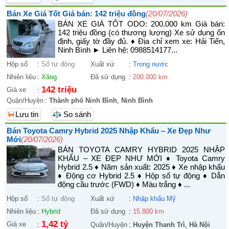
Bán Xe Giá Tốt Giá bán: 142 triệu đồng
(20/07/2026)
BÁN XE GIÁ TỐT ODO: 200.000 km Giá bán:
142 triệu đồng (có thương lượng) Xe sử dụng ổn
định, giấy tờ đầy đủ. ♦ Địa chỉ xem xe: Hải Tiến,
Ninh Bình ► Liên hệ: 0988514177...
Hộp số
:
Số tự động
Xuất xứ
:
Trong nước
Nhiên liệu
:
Xăng
Đã sử dụng
:
200.000 km
142 triệu
Giá xe
:
Quận/Huyện
:
Thành phố Ninh Bình
,
Ninh Bình
Lưu tin
So sánh
Bán Toyota Camry Hybrid 2025 Nhập Khẩu – Xe Đẹp Như
Mới
(20/07/2026)
BÁN TOYOTA CAMRY HYBRID 2025 NHẬP
KHẨU – XE ĐẸP NHƯ MỚI ♦ Toyota Camry
Hybrid 2.5 ♦ Năm sản xuất: 2025 ♦ Xe nhập khẩu
♦ Động cơ Hybrid 2.5 ♦ Hộp số tự động ♦ Dẫn
động cầu trước (FWD) ♦ Màu trắng ♦ ...
Hộp số
:
Số tự động
Xuất xứ
:
Nhập khẩu Mỹ
Nhiên liệu
:
Hybrid
Đã sử dụng
:
15.800 km
1,42 tỷ
Giá xe
:
Quận/Huyện
:
Huyện Thanh Trì
,
Hà Nội