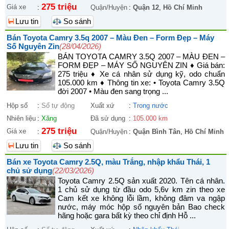
275 triệu
Giá xe
:
Quận/Huyện
:
Quận 12
,
Hồ Chí Minh
Lưu tin
So sánh
Bán Toyota Camry 3.5q 2007 – Màu Đen – Form Đẹp – Máy
Số Nguyên Zin
(28/04/2026)
BÁN TOYOTA CAMRY 3.5Q 2007 – MÀU ĐEN –
FORM ĐẸP – MÁY SỐ NGUYÊN ZIN ♦ Giá bán:
275 triệu ♦ Xe cá nhân sử dụng kỹ, odo chuẩn
105.000 km ♦ Thông tin xe: • Toyota Camry 3.5Q
đời 2007 • Màu đen sang trọng ...
Hộp số
:
Số tự động
Xuất xứ
:
Trong nước
Nhiên liệu
:
Xăng
Đã sử dụng
:
105.000 km
275 triệu
Giá xe
:
Quận/Huyện
:
Quận Bình Tân
,
Hồ Chí Minh
Lưu tin
So sánh
Bán xe Toyota Camry 2.5Q, màu Trắng, nhập khẩu Thái, 1
chủ sử dụng
(22/03/2026)
Toyota Camry 2.5Q sản xuất 2020. Tên cá nhân.
1 chủ sử dụng từ đầu odo 5,6v km zin theo xe
Cam kết xe không lỗi lầm, không đâm va ngập
nước, máy móc hộp số nguyên bản Bao check
hãng hoặc gara bất kỳ theo chỉ định Hỗ ...