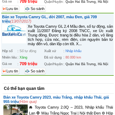
709 triệu
Giá xe
:
Quận/Huyện
:
Quận Hai Bà Trưng
,
Hà Nội
Lưu tin
So sánh
Bán xe Toyota Camry GL, đời 2007, màu Đen, giá 709
triệu
(13/07/2017)
Xe Toyota Camry GL 2.4 Mầu đen, số tự động, sản
xuất 11/2007 Đăng ký 2008 TNCC, xe Úc xuất
Trung đông. Được trang bị điều hòa 2 dàn, vô lăng
tích hợp, cửa nóc, rèm điện, còn nguyên bản từ
máy đến vỏ, dàn lốp còn tốt. X...
Hộp số
:
Số tự động
Xuất xứ
:
Nhập khẩu
Nhiên liệu
:
Xăng
Đã sử dụng
:
80.000 km
709 triệu
Giá xe
:
Quận/Huyện
:
Quận Hai Bà Trưng
,
Hà Nội
Lưu tin
So sánh
Có thể bạn quan tâm
Bán xe Toyota Camry 2023, màu Trắng, nhập khẩu Thái, giá
955 triệu
(Hôm qua)
🚘 Toyota Camry 2.0Q – 2023, Nhập khẩu Thái
Lan 🛑 Màu Trắng Ngọc Trai | Nội thất Đen ⚙️ Hộp