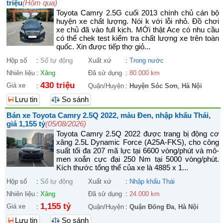
triệu
(Hôm qua)
Toyota Camry 2.5G cuối 2013 chính chủ cán bộ
huyện xe chất lượng. Nói k với lỗi nhỏ. Đồ chơi
xe chủ đã vào full kịch. MỚi thật Ace có nhu cầu
có thể chek test kiểm tra chất lượng xe trên toàn
quốc. Xin được tiếp thợ giỏ...
Hộp số
:
Số tự động
Xuất xứ
:
Trong nước
Nhiên liệu
:
Xăng
Đã sử dụng
:
80.000 km
430 triệu
Giá xe
:
Quận/Huyện
:
Huyện Sóc Sơn
,
Hà Nội
Lưu tin
So sánh
Bán xe Toyota Camry 2.5Q 2022, màu Đen, nhập khẩu Thái,
giá 1,155 tỷ
(05/08/2026)
Toyota Camry 2.5Q 2022 được trang bị động cơ
xăng 2.5L Dynamic Force (A25A-FKS), cho công
suất tối đa 207 mã lực tại 6600 vòng/phút và mô-
men xoắn cực đại 250 Nm tại 5000 vòng/phút.
Kích thước tổng thể của xe là 4885 x 1...
Hộp số
:
Số tự động
Xuất xứ
:
Nhập khẩu Thái
Nhiên liệu
:
Xăng
Đã sử dụng
:
24.000 km
1,155 tỷ
Giá xe
:
Quận/Huyện
:
Quận Đống Đa
,
Hà Nội
Lưu tin
So sánh