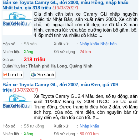
Bán xe Toyota Camry GL, đời 2000, màu Hồng, nhập khẩu
Nhật bản, giá 318 triệu
(13/07/2017)
Gia đình cần bán xe Camry Gl.i nhập nguyên
chiếc từ Nhật Bản, sản xuất năm 2000. Xe chính
chủ, nội ngoại thất còn rất đẹp; xe đã lắp 3 màn
hình, camera lùi; vừa bảo dưỡng toàn bộ gầm, bệ,
4 lốp mới tinh và nhiều đồ khác ...
Hộp số
:
Số sàn
Xuất xứ
:
Nhập khẩu Nhật bản
Nhiên liệu
:
Xăng
Đã sử dụng
:
24 km
318 triệu
Giá xe
:
Quận/Huyện
:
Thành phố Hạ Long
,
Quảng Ninh
Lưu tin
So sánh
Bán xe Toyota Camry GL, đời 2007, màu Đen, giá 709
triệu
(13/07/2017)
Xe Toyota Camry GL 2.4 Mầu đen, số tự động, sản
xuất 11/2007 Đăng ký 2008 TNCC, xe Úc xuất
Trung đông. Được trang bị điều hòa 2 dàn, vô lăng
tích hợp, cửa nóc, rèm điện, còn nguyên bản từ
máy đến vỏ, dàn lốp còn tốt. X...
Hộp số
:
Số tự động
Xuất xứ
:
Nhập khẩu
Nhiên liệu
:
Xăng
Đã sử dụng
:
80.000 km