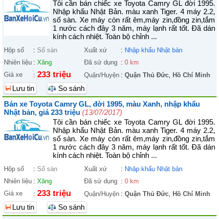
Tôi cần bán chiếc xe Toyota Camry GL đời 1995.
Nhập khẩu Nhật Bản. màu xanh Tiger. 4 máy 2.2,
số sàn. Xe máy còn rất êm,máy zin,đồng zin,tắm
1 nước cách đây 3 năm, máy lạnh rất tốt. Đã dán
kính cách nhiệt. Toàn bộ chỉnh ...
Hộp số
:
Số sàn
Xuất xứ
:
Nhập khẩu Nhật bản
Nhiên liệu
:
Xăng
Đã sử dụng
:
0 km
233 triệu
Giá xe
:
Quận/Huyện
:
Quận Thủ Đức
,
Hồ Chí Minh
Lưu tin
So sánh
Bán xe Toyota Camry GL, đời 1995, màu Xanh, nhập khẩu
Nhật bản, giá 233 triệu
(13/07/2017)
Tôi cần bán chiếc xe Toyota Camry GL đời 1995.
Nhập khẩu Nhật Bản. màu xanh Tiger. 4 máy 2.2,
số sàn. Xe máy còn rất êm,máy zin,đồng zin,tắm
1 nước cách đây 3 năm, máy lạnh rất tốt. Đã dán
kính cách nhiệt. Toàn bộ chỉnh ...
Hộp số
:
Số sàn
Xuất xứ
:
Nhập khẩu Nhật bản
Nhiên liệu
:
Xăng
Đã sử dụng
:
0 km
233 triệu
Giá xe
:
Quận/Huyện
:
Quận Thủ Đức
,
Hồ Chí Minh
Lưu tin
So sánh