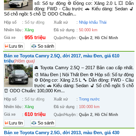
số: Số tự động ⚙️ Động cơ: Xăng 2.0 L 💥 Dẫn
động: FWD - Cầu trước 🚗 Kiểu dáng: Sedan 💺
Số chỗ ngồi: 5 chỗ ⏰ ODO Chuẩn...
Hộp số
:
Số tự động
Xuất xứ
:
Nhập khẩu Thái
Nhiên liệu
:
Xăng
Đã sử dụng
:
50.000 km
955 triệu
Giá xe
:
Quận/Huyện
:
Quận 2
,
Hồ Chí Minh
Lưu tin
So sánh
Bán xe Toyota Camry 2.5Q, đời 2017, màu Đen, giá 610
triệu
(Hôm qua)
🚘 Toyota Camry 2.5Q – 2017 Bản cao cấp nhất.
🎨 Màu Đen | Nội Thất Đen ⚙️ Hộp số: Số tự động
⚙️ Động cơ: Xăng 2.5 L 🔧 Dẫn động: FWD - Cầu
trước 🚗 Kiểu dáng: Sedan 💺 Số chỗ ngồi: 5 chỗ
⏰ ODO Chuẩn: 100,000 Km...
Hộp số
:
Số tự động
Xuất xứ
:
Trong nước
Nhiên liệu
:
Xăng
Đã sử dụng
:
100.000 km
610 triệu
Giá xe
:
Quận/Huyện
:
Quận 2
,
Hồ Chí Minh
Lưu tin
So sánh
Bán xe Toyota Camry 2.5G, đời 2013, màu Đen, giá 430