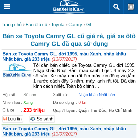
Trang chủ
Bán ôtô cũ
Toyota
Camry
GL
Bán xe Toyota Camry GL cũ giá rẻ, giá xe ôtô
Camry GL đã qua sử dụng
Bán xe Toyota Camry GL, đời 1995, màu Xanh, nhập khẩu
Nhật bản, giá 233 triệu
(13/07/2017)
Tôi cần bán chiếc xe Toyota Camry GL đời 1995.
Nhập khẩu Nhật Bản. màu xanh Tiger. 4 máy 2.2,
số sàn. Xe máy còn rất êm,máy zin,đồng zin,tắm
1 nước cách đây 3 năm, máy lạnh rất tốt. Đã dán
kính cách nhiệt. Toàn bộ chỉnh ...
Hộp số
:
Số sàn
Xuất xứ
:
Nhập khẩu Nhật bản
Nhiên liệu
:
Xăng
Đã sử dụng
:
0 km
233 triệu
Giá xe
:
Quận/Huyện
:
Quận Thủ Đức
,
Hồ Chí Minh
Lưu tin
So sánh
Bán xe Toyota Camry GL, đời 1995, màu Xanh, nhập khẩu
Nhật bản, giá 233 triệu
(13/07/2017)