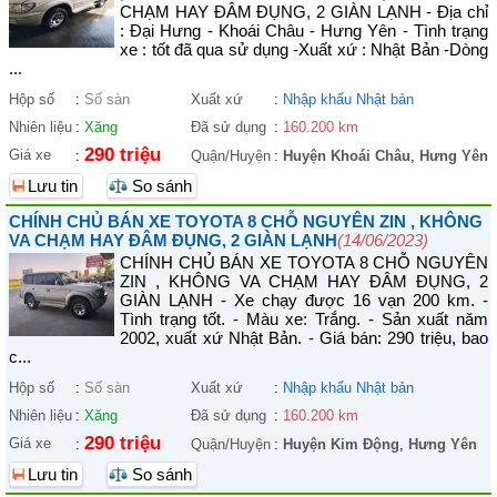
CHẠM HAY ĐÂM ĐỤNG, 2 GIÀN LẠNH - Địa chỉ
: Đại Hưng - Khoái Châu - Hưng Yên - Tình trạng
xe : tốt đã qua sử dụng -Xuất xứ : Nhật Bản -Dòng
...
Hộp số
:
Số sàn
Xuất xứ
:
Nhập khẩu Nhật bản
Nhiên liệu
:
Xăng
Đã sử dụng
:
160.200 km
290 triệu
Giá xe
:
Quận/Huyện
:
Huyện Khoái Châu
,
Hưng Yên
Lưu tin
So sánh
CHÍNH CHỦ BÁN XE TOYOTA 8 CHỖ NGUYÊN ZIN , KHÔNG
VA CHẠM HAY ĐÂM ĐỤNG, 2 GIÀN LẠNH
(14/06/2023)
CHÍNH CHỦ BÁN XE TOYOTA 8 CHỖ NGUYÊN
ZIN , KHÔNG VA CHẠM HAY ĐÂM ĐỤNG, 2
GIÀN LẠNH - Xe chạy được 16 vạn 200 km. -
Tình trạng tốt. - Màu xe: Trắng. - Sản xuất năm
2002, xuất xứ Nhật Bản. - Giá bán: 290 triệu, bao
c...
Hộp số
:
Số sàn
Xuất xứ
:
Nhập khẩu Nhật bản
Nhiên liệu
:
Xăng
Đã sử dụng
:
160.200 km
290 triệu
Giá xe
:
Quận/Huyện
:
Huyện Kim Động
,
Hưng Yên
Lưu tin
So sánh