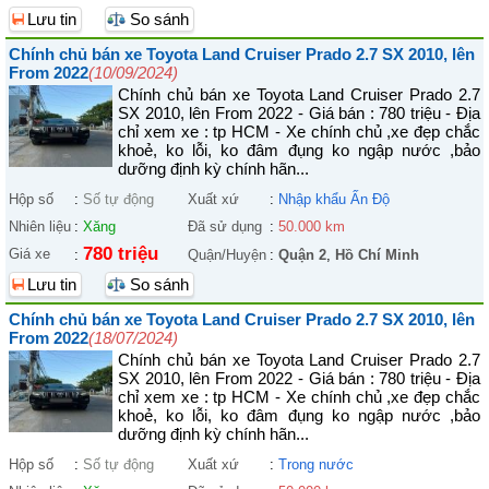
Lưu tin
So sánh
Chính chủ bán xe Toyota Land Cruiser Prado 2.7 SX 2010, lên
From 2022
(10/09/2024)
Chính chủ bán xe Toyota Land Cruiser Prado 2.7
SX 2010, lên From 2022 - Giá bán : 780 triệu - Địa
chỉ xem xe : tp HCM - Xe chính chủ ,xe đẹp chắc
khoẻ, ko lỗi, ko đâm đụng ko ngập nước ,bảo
dưỡng định kỳ chính hãn...
Hộp số
:
Số tự động
Xuất xứ
:
Nhập khẩu Ấn Độ
Nhiên liệu
:
Xăng
Đã sử dụng
:
50.000 km
780 triệu
Giá xe
:
Quận/Huyện
:
Quận 2
,
Hồ Chí Minh
Lưu tin
So sánh
Chính chủ bán xe Toyota Land Cruiser Prado 2.7 SX 2010, lên
From 2022
(18/07/2024)
Chính chủ bán xe Toyota Land Cruiser Prado 2.7
SX 2010, lên From 2022 - Giá bán : 780 triệu - Địa
chỉ xem xe : tp HCM - Xe chính chủ ,xe đẹp chắc
khoẻ, ko lỗi, ko đâm đụng ko ngập nước ,bảo
dưỡng định kỳ chính hãn...
Hộp số
:
Số tự động
Xuất xứ
:
Trong nước