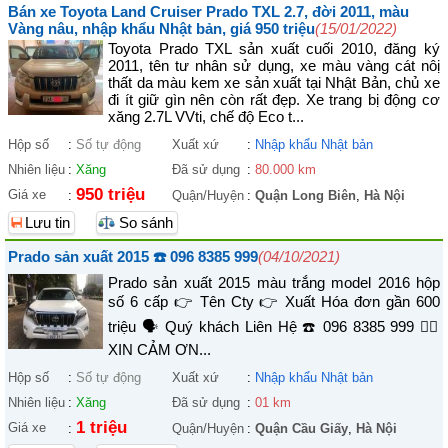
Bán xe Toyota Land Cruiser Prado TXL 2.7, đời 2011, màu
Vàng nâu, nhập khẩu Nhật bản, giá 950 triệu
(15/01/2022)
Toyota Prado TXL sản xuất cuối 2010, đăng ký
2011, tên tư nhân sử dụng, xe màu vàng cát nôị
thất da màu kem xe sản xuất tại Nhật Bản, chủ xe
đi ít giữ gìn nên còn rất đẹp. Xe trang bị động cơ
xăng 2.7L VVti, chế độ Eco t...
Hộp số
:
Số tự động
Xuất xứ
:
Nhập khẩu Nhật bản
Nhiên liệu
:
Xăng
Đã sử dụng
:
80.000 km
950 triệu
Giá xe
:
Quận/Huyện
:
Quận Long Biên
,
Hà Nội
Lưu tin
So sánh
Prado sản xuất 2015 ☎️ 096 8385 999
(04/10/2021)
Prado sản xuất 2015 màu trắng model 2016 hộp
số 6 cấp 👉 Tên Cty 👉 Xuất Hóa đơn gần 600
triệu 🗣 Quý khách Liên Hệ ☎️ 096 8385 999 👉🏼
XIN CẢM ƠN...
Hộp số
:
Số tự động
Xuất xứ
:
Nhập khẩu Nhật bản
Nhiên liệu
:
Xăng
Đã sử dụng
:
01 km
1 triệu
Giá xe
:
Quận/Huyện
:
Quận Cầu Giấy
,
Hà Nội