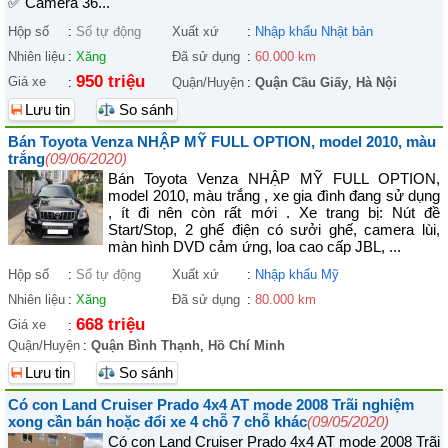
✅ Camera 36...
Hộp số
:
Số tự động
Xuất xứ
:
Nhập khẩu Nhật bản
Nhiên liệu
:
Xăng
Đã sử dụng
:
60.000 km
950 triệu
Giá xe
:
Quận/Huyện
:
Quận Cầu Giấy
,
Hà Nội
Lưu tin
So sánh
Bán Toyota Venza NHẬP MỸ FULL OPTION, model 2010, màu
trắng
(09/06/2020)
Bán Toyota Venza NHẬP MỸ FULL OPTION,
model 2010, màu trắng , xe gia đình đang sử dụng
, ít đi nên còn rất mới . Xe trang bị: Nút đề
Start/Stop, 2 ghế điện có sưởi ghế, camera lùi,
màn hình DVD cảm ứng, loa cao cấp JBL, ...
Hộp số
:
Số tự động
Xuất xứ
:
Nhập khẩu Mỹ
Nhiên liệu
:
Xăng
Đã sử dụng
:
80.000 km
668 triệu
Giá xe
:
Quận/Huyện
:
Quận Bình Thạnh
,
Hồ Chí Minh
Lưu tin
So sánh
Có con Land Cruiser Prado 4x4 AT mode 2008 Trãi nghiệm
xong cần bán hoặc đổi xe 4 chỗ 7 chỗ khác
(09/05/2020)
Có con Land Cruiser Prado 4x4 AT mode 2008 Trãi