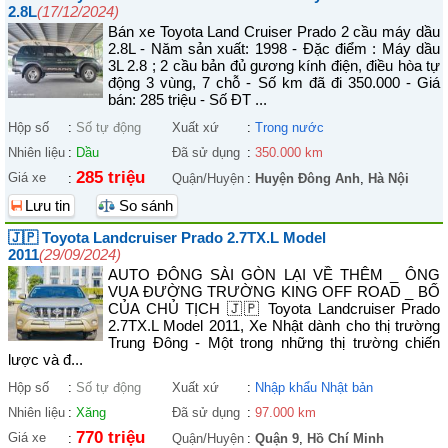
2.8L
(17/12/2024)
Bán xe Toyota Land Cruiser Prado 2 cầu máy dầu
2.8L - Năm sản xuất: 1998 - Đặc điểm : Máy dầu
3L 2.8 ; 2 cầu bản đủ gương kính điện, điều hòa tự
động 3 vùng, 7 chỗ - Số km đã đi 350.000 - Giá
bán: 285 triệu - Số ĐT ...
Hộp số
:
Số tự động
Xuất xứ
:
Trong nước
Nhiên liệu
:
Dầu
Đã sử dụng
:
350.000 km
285 triệu
Giá xe
:
Quận/Huyện
:
Huyện Đông Anh
,
Hà Nội
Lưu tin
So sánh
🇯🇵 Toyota Landcruiser Prado 2.7TX.L Model
2011
(29/09/2024)
AUTO ĐÔNG SÀI GÒN LẠI VỀ THÊM _ ÔNG
VUA ĐƯỜNG TRƯỜNG KING OFF ROAD _ BỐ
CỦA CHỦ TỊCH 🇯🇵 Toyota Landcruiser Prado
2.7TX.L Model 2011, Xe Nhật dành cho thị trường
Trung Đông - Một trong những thị trường chiến
lược và đ...
Hộp số
:
Số tự động
Xuất xứ
:
Nhập khẩu Nhật bản
Nhiên liệu
:
Xăng
Đã sử dụng
:
97.000 km
770 triệu
Giá xe
:
Quận/Huyện
:
Quận 9
,
Hồ Chí Minh