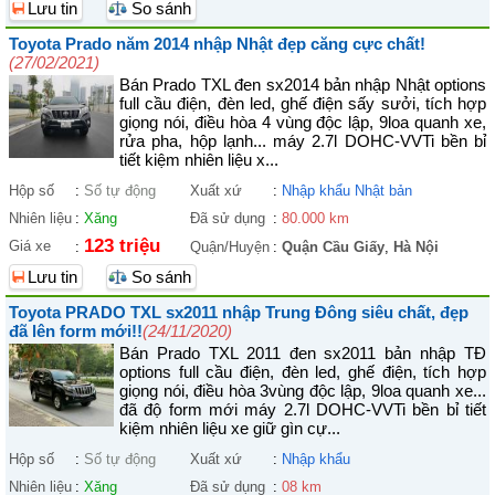
Lưu tin
So sánh
Toyota Prado năm 2014 nhập Nhật đẹp căng cực chất!
(27/02/2021)
Bán Prado TXL đen sx2014 bản nhập Nhật options
full cầu điện, đèn led, ghế điện sấy sưởi, tích hợp
giọng nói, điều hòa 4 vùng độc lập, 9loa quanh xe,
rửa pha, hộp lạnh... máy 2.7l DOHC-VVTi bền bỉ
tiết kiệm nhiên liệu x...
Hộp số
:
Số tự động
Xuất xứ
:
Nhập khẩu Nhật bản
Nhiên liệu
:
Xăng
Đã sử dụng
:
80.000 km
123 triệu
Giá xe
:
Quận/Huyện
:
Quận Cầu Giấy
,
Hà Nội
Lưu tin
So sánh
Toyota PRADO TXL sx2011 nhập Trung Đông siêu chất, đẹp
đã lên form mới!!
(24/11/2020)
Bán Prado TXL 2011 đen sx2011 bản nhập TĐ
options full cầu điện, đèn led, ghế điện, tích hợp
giọng nói, điều hòa 3vùng độc lập, 9loa quanh xe...
đã độ form mới máy 2.7l DOHC-VVTi bền bỉ tiết
kiệm nhiên liệu xe giữ gìn cự...
Hộp số
:
Số tự động
Xuất xứ
:
Nhập khẩu
Nhiên liệu
:
Xăng
Đã sử dụng
:
08 km