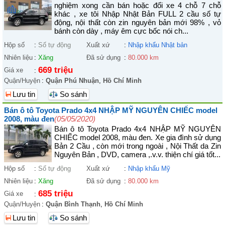
nghiệm xong cần bán hoặc đổi xe 4 chỗ 7 chỗ
khác , xe tôi Nhập Nhật Bản FULL 2 cầu số tự
động, nội thất còn zin nguyên bản mới 98% , vỏ
bánh còn dày , máy êm cực bốc nói ch...
Hộp số
:
Số tự động
Xuất xứ
:
Nhập khẩu Nhật bản
Nhiên liệu
:
Xăng
Đã sử dụng
:
80.000 km
669 triệu
Giá xe
:
Quận/Huyện
:
Quận Phú Nhuận
,
Hồ Chí Minh
Lưu tin
So sánh
Bán ô tô Toyota Prado 4x4 NHẬP MỸ NGUYÊN CHIẾC model
2008, màu đen
(05/05/2020)
Bán ô tô Toyota Prado 4x4 NHẬP MỸ NGUYÊN
CHIẾC model 2008, màu đen. Xe gia đình sử dụng
Bản 2 Cầu , còn mới trong ngoài , Nội Thất da Zin
Nguyên Bản , DVD, camera ,.v.v. thiện chí giá tốt...
Hộp số
:
Số tự động
Xuất xứ
:
Nhập khẩu Mỹ
Nhiên liệu
:
Xăng
Đã sử dụng
:
80.000 km
685 triệu
Giá xe
:
Quận/Huyện
:
Quận Bình Thạnh
,
Hồ Chí Minh
Lưu tin
So sánh