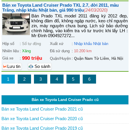
Bán xe Toyota Land Cruiser Prado TXL 2.7, đời 2011, màu
Trắng, nhập khẩu Nhật bản, giá 990 triệu
(24/03/2020)
Bán Prado TXL model 2011 đăng ký 2012 đẹp,
không đâm đổ, không ngập nước, keo chỉ nguyên
zin, máy nguyên chưa bung. Lịch sử bảo dưỡng
chính hãng, vào kiểm tra vô tư trước khi lấy LH :
Mr Đình 0904927272...
Hộp số
:
Số tự động
Xuất xứ
:
Nhập khẩu Nhật bản
Nhiên liệu
:
Xăng
Đã sử dụng
:
10.200 km
990 triệu
Giá xe
:
Quận/Huyện
:
Quận Nam Từ Liêm
,
Hà Nội
Lưu tin
So sánh
1
2
3
4
5
6
Bán xe Toyota Land Cruiser Prado cũ
Bán xe Toyota Land Cruiser Prado 2021 cũ
Bán xe Toyota Land Cruiser Prado 2020 cũ
Bán xe Toyota Land Cruiser Prado 2019 cũ