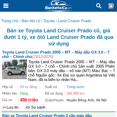
Trang chủ
Bán ôtô cũ
Toyota
Land Cruiser Prado
Bán xe Toyota Land Cruiser Prado cũ, giá
dưới 1 tỷ, xe ôtô Land Cruiser Prado đã qua
sử dụng
Toyota Land Cruiser Prado 2005 – MT – Máy dầu GX 3.0 – 7
chỗ – Chính chủ
(23/12/2025)
Toyota Land Cruiser Prado 2005 – MT – Máy dầu
GX 3.0 – 7 chỗ – Chính chủ Sản xuất: 2005 Phiên
bản: GX 3.0 máy dầu – số sàn (MT) Màu: Bạc – 7
chỗ Nguồn gốc: Xe Đại sứ quán Argentina tại Việt
Nam, đã ra biển tư nhân Hà...
Hộp số
:
Số tự động
Xuất xứ
:
Trong nước
Nhiên liệu
:
Xăng
Đã sử dụng
:
160.000 km
456 triệu
Giá xe
:
Quận/Huyện
:
Huyện Đông Anh
,
Hà Nội
Lưu tin
So sánh
Bán xe Toyota Land Cruiser Prado 2 cầu máy dầu