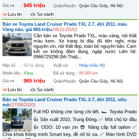
945 triệu
Giá xe
:
Quận/Huyện
:
Quận Cầu Giấy
,
Hà Nội
Lưu tin
So sánh
Bán xe Toyota Land Cruiser Prado TXL 2.7, đời 2011, màu
Vàng nâu, giá 965 triệu
(06/11/2020)
Cần bán xe Toyota Prado TXL, màu vàng, nội thất
màu kem. Xe trang bị đày đủ tiện nghi, máy
nguyên zin, nội thất đẹp, toàn bộ nguyên bản. Cam
kết xe không đâm đụng, ngập nước Liên hệ:
0966729298 (Mr.Thái)...
Hộp số
:
Số tự động
Xuất xứ
:
Nhập khẩu Mỹ
Nhiên liệu
:
Xăng
Đã sử dụng
:
88.000 km
965 triệu
Giá xe
:
Quận/Huyện
:
Quận Cầu Giấy
,
Hà Nội
Lưu tin
So sánh
Bán xe Toyota Land Cruiser Prado TXL 2.7, đời 2011, siêu
mớ
(27/08/2020)
Full HD không che từng chi tiết. 🏎 Toyota Prado
👍 Sản xuất 2010, Trung Đông. ✅ Một chủ từ đầu
👍 ODO: 10 vạn zin 😎 Nâng cấp full option ✅
Chìa khoá thông minh Smart key, đề nổ từ xa. ✅ Màn hình DVD