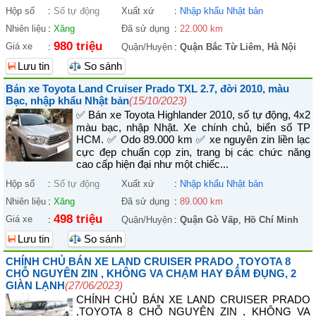
Hộp số
:
Số tự động
Xuất xứ
:
Nhập khẩu Nhật bản
Nhiên liệu
:
Xăng
Đã sử dụng
:
22.000 km
980 triệu
Giá xe
:
Quận/Huyện
:
Quận Bắc Từ Liêm
,
Hà Nội
Lưu tin
So sánh
Bán xe Toyota Land Cruiser Prado TXL 2.7, đời 2010, màu
Bạc, nhập khẩu Nhật bản
(15/10/2023)
✅ Bán xe Toyota Highlander 2010, số tự động, 4x2
màu bạc, nhập Nhật. Xe chính chủ, biển số TP
HCM. ✅ Odo 89.000 km ✅ xe nguyên zin liền lạc
cực đẹp chuẩn cọp zin, trang bị các chức năng
cao cấp hiện đại như một chiếc...
Hộp số
:
Số tự động
Xuất xứ
:
Nhập khẩu Nhật bản
Nhiên liệu
:
Xăng
Đã sử dụng
:
89.000 km
498 triệu
Giá xe
:
Quận/Huyện
:
Quận Gò Vấp
,
Hồ Chí Minh
Lưu tin
So sánh
CHÍNH CHỦ BÁN XE LAND CRUISER PRADO ,TOYOTA 8
CHỖ NGUYÊN ZIN , KHÔNG VA CHẠM HAY ĐÂM ĐỤNG, 2
GIÀN LẠNH
(27/06/2023)
CHÍNH CHỦ BÁN XE LAND CRUISER PRADO
,TOYOTA 8 CHỖ NGUYÊN ZIN , KHÔNG VA