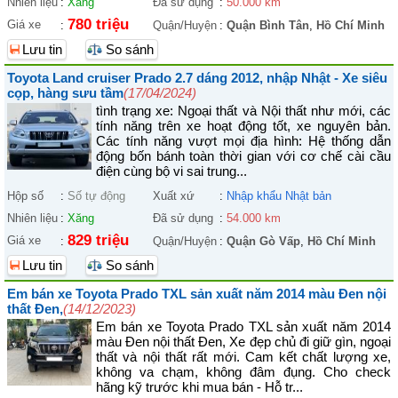
Nhiên liệu
:
Xăng
Đã sử dụng
:
50.000 km
780 triệu
Giá xe
:
Quận/Huyện
:
Quận Bình Tân
,
Hồ Chí Minh
Lưu tin
So sánh
Toyota Land cruiser Prado 2.7 dáng 2012, nhập Nhật - Xe siêu
cọp, hàng sưu tầm
(17/04/2024)
tình trạng xe: Ngoại thất và Nội thất như mới, các
tính năng trên xe hoạt động tốt, xe nguyên bản.
Các tính năng vượt mọi địa hình: Hệ thống dẫn
động bốn bánh toàn thời gian với cơ chế cài cầu
điện cùng bộ vi sai trung...
Hộp số
:
Số tự động
Xuất xứ
:
Nhập khẩu Nhật bản
Nhiên liệu
:
Xăng
Đã sử dụng
:
54.000 km
829 triệu
Giá xe
:
Quận/Huyện
:
Quận Gò Vấp
,
Hồ Chí Minh
Lưu tin
So sánh
Em bán xe Toyota Prado TXL sản xuất năm 2014 màu Đen nội
thất Đen,
(14/12/2023)
Em bán xe Toyota Prado TXL sản xuất năm 2014
màu Đen nội thất Đen, Xe đẹp chủ đi giữ gìn, ngoại
thất và nội thất rất mới. Cam kết chất lượng xe,
không va chạm, không đâm đụng. Cho check
hãng kỹ trước khi mua bán - Hỗ tr...