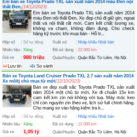
Em bán xe Toyota Prado TXL sản xuất năm 2014 màu Đen nội
thất Đen,
(14/12/2023)
Em bán xe Toyota Prado TXL sản xuất năm 2014
màu Đen nội thất Đen, Xe đẹp chủ đi giữ gìn, ngoại
thất và nội thất rất mới. Cam kết chất lượng xe,
không va chạm, không đâm đụng. Cho check
hãng kỹ trước khi mua bán - Hỗ tr...
Hộp số
:
Số tự động
Xuất xứ
:
Nhập khẩu Nhật bản
Nhiên liệu
:
Xăng
Đã sử dụng
:
22.000 km
980 triệu
Giá xe
:
Quận/Huyện
:
Quận Bắc Từ Liêm, Hà Nội
Lưu tin
So sánh
Bán xe Toyota Land Cruiser Prado TXL 2.7 sản xuất năm 2014
Xe môitj chủ mua từ mới
(12/10/2023)
Bán xe đẹp xuất sắc Toyota Prado TXL sản xuất
năm 2014 một chủ từ mới, Xe đi chuẩn 15v km
cam kết km zin nói không với tua. Máy móc keo
chỉ còn nguyên zin theo xe, lịch sử full chính hãng.
Cho mang xe vào hãng kiểm tra k...
Hộp số
:
Số tự động
Xuất xứ
:
Nhập khẩu Nhật bản
Nhiên liệu
:
Xăng
Đã sử dụng
:
12.000 km
1,05 tỷ
Giá xe
:
Quận/Huyện
:
Quận Bắc Từ Liêm, Hà Nội