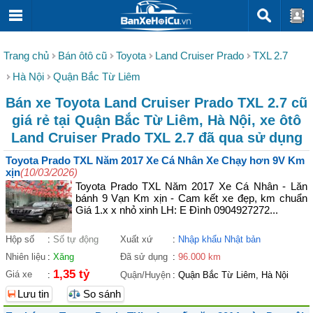
Trang chủ
Bán ôtô cũ
Toyota
Land Cruiser Prado
TXL 2.7
Hà Nội
Quận Bắc Từ Liêm
Bán xe Toyota Land Cruiser Prado TXL 2.7 cũ
giá rẻ tại Quận Bắc Từ Liêm, Hà Nội, xe ôtô
Land Cruiser Prado TXL 2.7 đã qua sử dụng
Toyota Prado TXL Năm 2017 Xe Cá Nhân Xe Chạy hơn 9V Km
xịn
(10/03/2026)
Toyota Prado TXL Năm 2017 Xe Cá Nhân - Lăn
bánh 9 Vạn Km xịn - Cam kết xe đẹp, km chuẩn
Giá 1.x x nhỏ xinh LH: E Đình 0904927272...
Hộp số
:
Số tự động
Xuất xứ
:
Nhập khẩu Nhật bản
Nhiên liệu
:
Xăng
Đã sử dụng
:
96.000 km
1,35 tỷ
Giá xe
:
Quận/Huyện
:
Quận Bắc Từ Liêm, Hà Nội
Lưu tin
So sánh