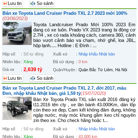
Lưu tin
So sánh
Bán xe Toyota Land Cruiser Prado TXL 2.7 2023 mới 100%
(03/06/2023)
Toyota Landcruiser Prado Mới 100% 2023 Em
đang có xe luôn. Prado VX 2023 trang bị động cơ
2.7I4 , xe có rada khoảng cách, camera 360, cảnh
báo vượt cảnh báo va chạm, nhớ ghế, loa JBL,
hộp lạnh..... Hotline : E Đình : ...
Hộp số
:
Số tự động
Xuất xứ
:
Nhập khẩu Nhật bản
Nhiên liệu
:
Xăng
Đã sử dụng
:
0 km
2,639 tỷ
Giá xe
:
Quận/Huyện
:
Quận Bắc Từ Liêm, Hà Nội
Lưu tin
So sánh
Bán xe Toyota Land Cruiser Prado TXL 2.7, đời 2017, màu
Đen, nhập khẩu Nhật bản, giá 1,59 tỷ
(15/07/2020)
Bán Xe Toyota Prado TXL sản xuất 2016 đăng ký
t11.2016 tên cty , xe lăn bánh 43.000Km, dàn lốp
còn theo xe đẹp, Cam kết không đâm đụng, không
ngập nước, máy móc khung gầm keo chỉ nguyên
zin theo xe. Cho check hãng hoặc t...
Hộp số
:
Số tự động
Xuất xứ
:
Nhập khẩu Nhật bản
Nhiên liệu
:
Xăng
Đã sử dụng
:
43.000 km