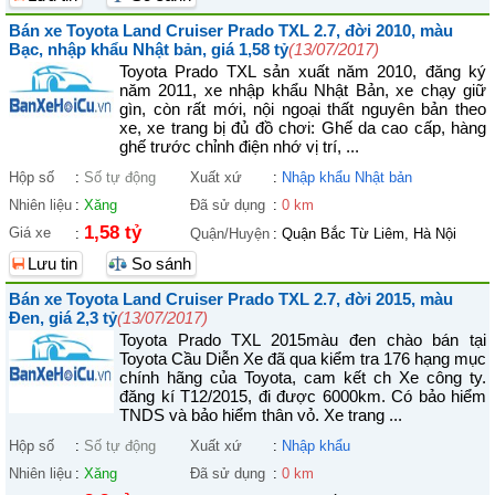
Bán xe Toyota Land Cruiser Prado TXL 2.7, đời 2010, màu
Bạc, nhập khẩu Nhật bản, giá 1,58 tỷ
(13/07/2017)
Toyota Prado TXL sản xuất năm 2010, đăng ký
năm 2011, xe nhập khẩu Nhật Bản, xe chạy giữ
gìn, còn rất mới, nội ngoại thất nguyên bản theo
xe, xe trang bị đủ đồ chơi: Ghế da cao cấp, hàng
ghế trước chỉnh điện nhớ vị trí, ...
Hộp số
:
Số tự động
Xuất xứ
:
Nhập khẩu Nhật bản
Nhiên liệu
:
Xăng
Đã sử dụng
:
0 km
1,58 tỷ
Giá xe
:
Quận/Huyện
:
Quận Bắc Từ Liêm, Hà Nội
Lưu tin
So sánh
Bán xe Toyota Land Cruiser Prado TXL 2.7, đời 2015, màu
Đen, giá 2,3 tỷ
(13/07/2017)
Toyota Prado TXL 2015màu đen chào bán tại
Toyota Cầu Diễn Xe đã qua kiểm tra 176 hạng mục
chính hãng của Toyota, cam kết ch Xe công ty.
đăng kí T12/2015, đi được 6000km. Có bảo hiểm
TNDS và bảo hiểm thân vỏ. Xe trang ...
Hộp số
:
Số tự động
Xuất xứ
:
Nhập khẩu
Nhiên liệu
:
Xăng
Đã sử dụng
:
0 km