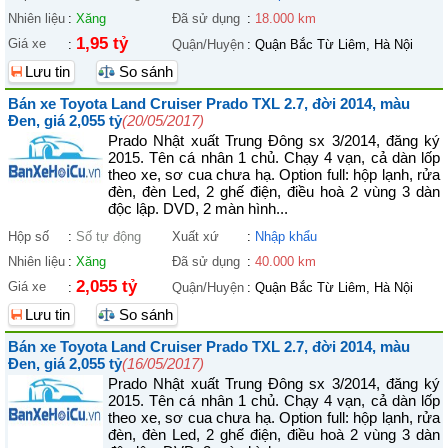
Nhiên liệu
:
Xăng
Đã sử dụng
:
18.000 km
1,95 tỷ
Giá xe
:
Quận/Huyện
:
Quận Bắc Từ Liêm, Hà Nội
Lưu tin
So sánh
Bán xe Toyota Land Cruiser Prado TXL 2.7, đời 2014, màu
Đen, giá 2,055 tỷ
(20/05/2017)
Prado Nhật xuất Trung Đông sx 3/2014, đăng ký
2015. Tên cá nhân 1 chủ. Chạy 4 vạn, cả dàn lốp
theo xe, sơ cua chưa hạ. Option full: hộp lạnh, rửa
đèn, đèn Led, 2 ghế điện, điều hoà 2 vùng 3 dàn
độc lập. DVD, 2 màn hình...
Hộp số
:
Số tự động
Xuất xứ
:
Nhập khẩu
Nhiên liệu
:
Xăng
Đã sử dụng
:
40.000 km
2,055 tỷ
Giá xe
:
Quận/Huyện
:
Quận Bắc Từ Liêm, Hà Nội
Lưu tin
So sánh
Bán xe Toyota Land Cruiser Prado TXL 2.7, đời 2014, màu
Đen, giá 2,055 tỷ
(16/05/2017)
Prado Nhật xuất Trung Đông sx 3/2014, đăng ký
2015. Tên cá nhân 1 chủ. Chạy 4 vạn, cả dàn lốp
theo xe, sơ cua chưa hạ. Option full: hộp lạnh, rửa
đèn, đèn Led, 2 ghế điện, điều hoà 2 vùng 3 dàn