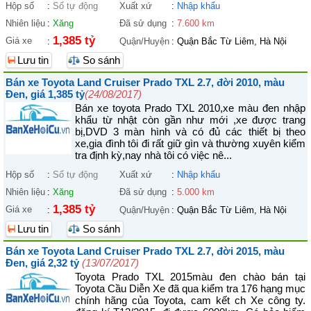
Hộp số
:
Số tự động
Xuất xứ
:
Nhập khẩu
Nhiên liệu
:
Xăng
Đã sử dụng
:
7.600 km
1,385 tỷ
Giá xe
:
Quận/Huyện
:
Quận Bắc Từ Liêm, Hà Nội
Lưu tin
So sánh
Bán xe Toyota Land Cruiser Prado TXL 2.7, đời 2010, màu
Đen, giá 1,385 tỷ
(24/08/2017)
Bán xe toyota Prado TXL 2010,xe màu đen nhập
khẩu từ nhật còn gần như mới ,xe được trang
bị,DVD 3 màn hình và có đủ các thiết bị theo
xe,gia đình tôi đi rất giữ gìn và thường xuyên kiểm
tra định kỳ,nay nhà tôi có việc nê...
Hộp số
:
Số tự động
Xuất xứ
:
Nhập khẩu
Nhiên liệu
:
Xăng
Đã sử dụng
:
5.000 km
1,385 tỷ
Giá xe
:
Quận/Huyện
:
Quận Bắc Từ Liêm, Hà Nội
Lưu tin
So sánh
Bán xe Toyota Land Cruiser Prado TXL 2.7, đời 2015, màu
Đen, giá 2,32 tỷ
(13/07/2017)
Toyota Prado TXL 2015màu đen chào bán tại
Toyota Cầu Diễn Xe đã qua kiểm tra 176 hạng mục
chính hãng của Toyota, cam kết ch Xe công ty.