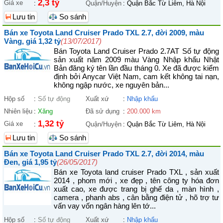
2,3 tỷ
Giá xe
:
Quận/Huyện
:
Quận Bắc Từ Liêm, Hà Nội
Lưu tin
So sánh
Bán xe Toyota Land Cruiser Prado TXL 2.7, đời 2009, màu
Vàng, giá 1,32 tỷ
(13/07/2017)
Bán Toyota Land Cruiser Prado 2.7AT Số tự động
sản xuất năm 2009 màu Vàng Nhập khẩu Nhật
Bản đăng ký tên lần đầu tháng 0. Xe đã được kiểm
định bởi Anycar Việt Nam, cam kết không tai nạn,
không ngập nước, xe nguyên bản...
Hộp số
:
Số tự động
Xuất xứ
:
Nhập khẩu
Nhiên liệu
:
Xăng
Đã sử dụng
:
200.000 km
1,32 tỷ
Giá xe
:
Quận/Huyện
:
Quận Bắc Từ Liêm, Hà Nội
Lưu tin
So sánh
Bán xe Toyota Land Cruiser Prado TXL 2.7, đời 2014, màu
Đen, giá 1,95 tỷ
(26/05/2017)
Bán xe Toyota land cruiser Prado TXL , sản xuất
2014 , phom mới , xe đẹp , tên công ty hóa đơn
xuất cao, xe được trang bị ghế da , màn hình ,
camera , phanh abs , cân bằng điện tử , hõ trợ tư
vấn vay vốn ngân hàng lên tớ...
Hộp số
:
Số tự động
Xuất xứ
:
Nhập khẩu