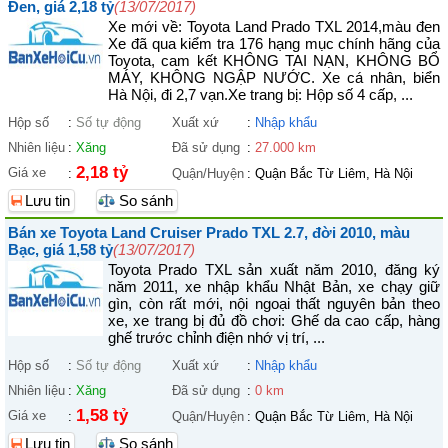
Đen, giá 2,18 tỷ
(13/07/2017)
Xe mới về: Toyota Land Prado TXL 2014,màu đen
Xe đã qua kiểm tra 176 hạng mục chính hãng của
Toyota, cam kết KHÔNG TAI NẠN, KHÔNG BỔ
MÁY, KHÔNG NGẬP NƯỚC. Xe cá nhân, biển
Hà Nội, đi 2,7 vạn.Xe trang bị: Hộp số 4 cấp, ...
Hộp số
:
Số tự động
Xuất xứ
:
Nhập khẩu
Nhiên liệu
:
Xăng
Đã sử dụng
:
27.000 km
2,18 tỷ
Giá xe
:
Quận/Huyện
:
Quận Bắc Từ Liêm, Hà Nội
Lưu tin
So sánh
Bán xe Toyota Land Cruiser Prado TXL 2.7, đời 2010, màu
Bạc, giá 1,58 tỷ
(13/07/2017)
Toyota Prado TXL sản xuất năm 2010, đăng ký
năm 2011, xe nhập khẩu Nhật Bản, xe chạy giữ
gìn, còn rất mới, nội ngoại thất nguyên bản theo
xe, xe trang bị đủ đồ chơi: Ghế da cao cấp, hàng
ghế trước chỉnh điện nhớ vị trí, ...
Hộp số
:
Số tự động
Xuất xứ
:
Nhập khẩu
Nhiên liệu
:
Xăng
Đã sử dụng
:
0 km
1,58 tỷ
Giá xe
:
Quận/Huyện
:
Quận Bắc Từ Liêm, Hà Nội
Lưu tin
So sánh