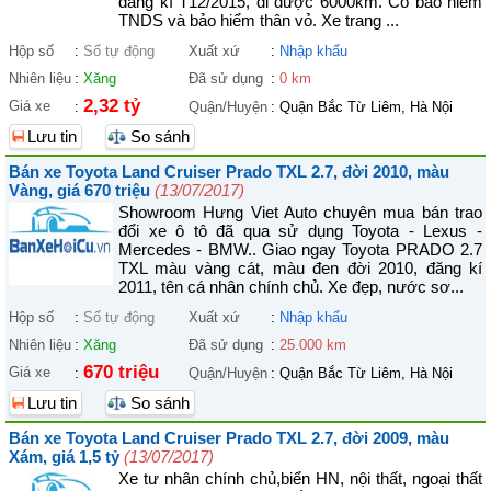
đăng kí T12/2015, đi được 6000km. Có bảo hiểm
TNDS và bảo hiểm thân vỏ. Xe trang ...
Hộp số
:
Số tự động
Xuất xứ
:
Nhập khẩu
Nhiên liệu
:
Xăng
Đã sử dụng
:
0 km
2,32 tỷ
Giá xe
:
Quận/Huyện
:
Quận Bắc Từ Liêm, Hà Nội
Lưu tin
So sánh
Bán xe Toyota Land Cruiser Prado TXL 2.7, đời 2010, màu
Vàng, giá 670 triệu
(13/07/2017)
Showroom Hưng Viet Auto chuyên mua bán trao
đổi xe ô tô đã qua sử dụng Toyota - Lexus -
Mercedes - BMW.. Giao ngay Toyota PRADO 2.7
TXL màu vàng cát, màu đen đời 2010, đăng kí
2011, tên cá nhân chính chủ. Xe đẹp, nước sơ...
Hộp số
:
Số tự động
Xuất xứ
:
Nhập khẩu
Nhiên liệu
:
Xăng
Đã sử dụng
:
25.000 km
670 triệu
Giá xe
:
Quận/Huyện
:
Quận Bắc Từ Liêm, Hà Nội
Lưu tin
So sánh
Bán xe Toyota Land Cruiser Prado TXL 2.7, đời 2009, màu
Xám, giá 1,5 tỷ
(13/07/2017)
Xe tư nhân chính chủ,biển HN, nội thất, ngoại thất