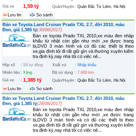
1,59 tỷ
Giá xe
:
Quận/Huyện
:
Quận Bắc Từ Liêm, Hà Nội
Lưu tin
So sánh
Bán xe Toyota Land Cruiser Prado TXL 2.7, đời 2010, màu
Đen, giá 1,385 tỷ
(30/08/2017)
Bán xe toyota Prado TXL 2010,xe màu đen nhập
khẩu từ nhật còn gần như mới ,xe được trang
bị,DVD 3 màn hình và có đủ các thiết bị theo
xe,gia đình tôi đi rất giữ gìn và thường xuyên kiểm
tra định kỳ,nay nhà tôi có việc nê...
Hộp số
:
Số tự động
Xuất xứ
:
Nhập khẩu
Nhiên liệu
:
Xăng
Đã sử dụng
:
7.600 km
1,385 tỷ
Giá xe
:
Quận/Huyện
:
Quận Bắc Từ Liêm, Hà Nội
Lưu tin
So sánh
Bán xe Toyota Land Cruiser Prado TXL 2.7, đời 2010, màu
Đen, giá 1,385 tỷ
(28/08/2017)
Bán xe toyota Prado TXL 2010,xe màu đen nhập
khẩu từ nhật còn gần như mới ,xe được trang
bị,DVD 3 màn hình và có đủ các thiết bị theo
xe,gia đình tôi đi rất giữ gìn và thường xuyên kiểm
tra định kỳ,nay nhà tôi có việc nê...