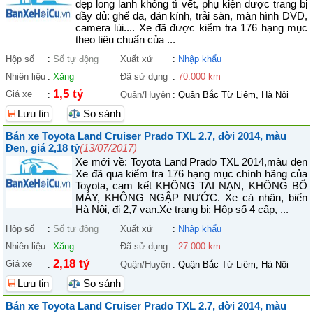
đẹp long lanh không tì vết, phụ kiện được trang bị
đầy đủ: ghế da, dán kính, trải sàn, màn hình DVD,
camera lùi.... Xe đã được kiểm tra 176 hạng mục
theo tiêu chuẩn của ...
Hộp số
:
Số tự động
Xuất xứ
:
Nhập khẩu
Nhiên liệu
:
Xăng
Đã sử dụng
:
70.000 km
1,5 tỷ
Giá xe
:
Quận/Huyện
:
Quận Bắc Từ Liêm, Hà Nội
Lưu tin
So sánh
Bán xe Toyota Land Cruiser Prado TXL 2.7, đời 2014, màu
Đen, giá 2,18 tỷ
(13/07/2017)
Xe mới về: Toyota Land Prado TXL 2014,màu đen
Xe đã qua kiểm tra 176 hạng mục chính hãng của
Toyota, cam kết KHÔNG TAI NẠN, KHÔNG BỔ
MÁY, KHÔNG NGẬP NƯỚC. Xe cá nhân, biển
Hà Nội, đi 2,7 vạn.Xe trang bị: Hộp số 4 cấp, ...
Hộp số
:
Số tự động
Xuất xứ
:
Nhập khẩu
Nhiên liệu
:
Xăng
Đã sử dụng
:
27.000 km
2,18 tỷ
Giá xe
:
Quận/Huyện
:
Quận Bắc Từ Liêm, Hà Nội
Lưu tin
So sánh
Bán xe Toyota Land Cruiser Prado TXL 2.7, đời 2014, màu