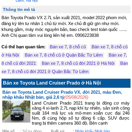
Liêm, Hà Nội
Thông tin mô tả
Bán Toyota Prado VX 2.7L sản xuất 2021, model 2022 phom mới, 
đăng ký tên tư nhân 1 chủ từ mới. Xe chủ đi giữ gìn như mới. 
khung gầm, máy móc nguyên bản, bao check test toàn quốc …...

Anh Chị quan tâm vui lòng liên hệ em. 0906223838
Có thể bạn quan tâm:
Bán xe 7, 8 chỗ cũ
Bán xe 7, 8 chỗ cũ
ở Hà Nội
Bán xe 7, 8 chỗ cũ ở Quận Bắc Từ Liêm
Bán xe 7,
8 chỗ cũ đời 2021
Bán xe 7, 8 chỗ cũ đời 2021 ở Hà Nội
Bán
xe 7, 8 chỗ cũ đời 2021 ở Quận Bắc Từ Liêm
Bán xe Toyota Land Cruiser Prado ở Hà Nội
Bán xe Toyota Land Cruiser Prado VX, đời 2021, màu Đen,
nhập khẩu Nhật bản, giá 2,6 tỷ
(05/08/2026)
Land Cruiser Prado 2021 trang bị động cơ máy
xăng 4 xi-lanh 2.7L nạp khí tự nhiên, sản sinh công
suất 164 mã lực và mô-men xoắn cực đại 246
Nm, đi cùng hộp số tự động 6 cấp. SUV được
trang bị thêm camera 360 độ. Bên cạnh
Hộp số
:
Số tự động
Xuất xứ
:
Nhập khẩu Nhật bản