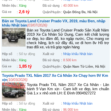
Nhiên liệu
:
Xăng
Đã sử dụng
:
40.000 km
2,6 tỷ
Giá xe
:
Quận/Huyện
:
Quận Đống Đa
,
Hà Nội
Bán xe Toyota Land Cruiser Prado VX, 2019, màu Đen, nhập
khẩu Nhật bản
(03/07/2026)
Bán xe Toyota Land Cruiser Prado Sản Xuất Năm
2019 Xe Cá Nhân Sử Dụng, Cam kết chất lượng
xe đẹp, ko đâm đổ, ko ngập nước, Cho mang xe
check hãng, lịch sử đầy đủ, xe đi hơn 8v Hỗ trợ
trao đổi xe, và trả góp ngân hàng
Hộp số
:
Số tự động
Xuất xứ
:
Nhập khẩu Nhật bản
Nhiên liệu
:
Xăng
Đã sử dụng
:
8.500 km
1,85 tỷ
Giá xe
:
Quận/Huyện
:
Quận Nam Từ Liêm
,
Hà Nội
Toyota Prado TXL Năm 2017 Xe Cá Nhân Xe Chạy hơn 9V Km
xịn
(10/03/2026)
Toyota Prado TXL Năm 2017 Xe Cá Nhân - Lăn
bánh 9 Vạn Km xịn - Cam kết xe đẹp, km chuẩn
Giá 1.x x nhỏ xinh LH: E Đình 0904927272
Hộp số
:
Số tự động
Xuất xứ
:
Nhập khẩu Nhật bản
Nhiên liệu
:
Xăng
Đã sử dụng
:
96.000 km