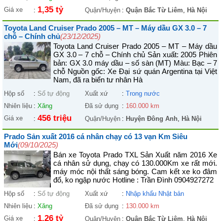
1,35 tỷ
Giá xe
:
Quận/Huyện
:
Quận Bắc Từ Liêm
,
Hà Nội
Toyota Land Cruiser Prado 2005 – MT – Máy dầu GX 3.0 – 7
chỗ – Chính chủ
(23/12/2025)
Toyota Land Cruiser Prado 2005 – MT – Máy dầu
GX 3.0 – 7 chỗ – Chính chủ Sản xuất: 2005 Phiên
bản: GX 3.0 máy dầu – số sàn (MT) Màu: Bạc – 7
chỗ Nguồn gốc: Xe Đại sứ quán Argentina tại Việt
Nam, đã ra biển tư nhân Hà
Hộp số
:
Số tự động
Xuất xứ
:
Trong nước
Nhiên liệu
:
Xăng
Đã sử dụng
:
160.000 km
456 triệu
Giá xe
:
Quận/Huyện
:
Huyện Đông Anh
,
Hà Nội
Prado Sản xuất 2016 cá nhân chạy có 13 vạn Km Siêu
Mới
(09/10/2025)
Bán xe Toyota Prado TXL Sản Xuất năm 2016 Xe
cá nhân sử dụng, chạy có 130.000Km xe rất mới.
máy móc nội thất sáng bóng. Cam kết xe ko đâm
đổ, ko ngập nước Hotline : Trần Đình 0904927272
Hộp số
:
Số tự động
Xuất xứ
:
Nhập khẩu Nhật bản
Nhiên liệu
:
Xăng
Đã sử dụng
:
130.000 km
1,26 tỷ
Giá xe
:
Quận/Huyện
:
Quận Bắc Từ Liêm
,
Hà Nội