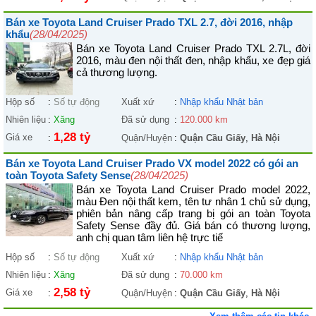
Bán xe Toyota Land Cruiser Prado TXL 2.7, đời 2016, nhập
khẩu
(28/04/2025)
Bán xe Toyota Land Cruiser Prado TXL 2.7L, đời
2016, màu đen nội thất đen, nhập khẩu, xe đẹp giá
cả thương lượng.
Hộp số
:
Số tự động
Xuất xứ
:
Nhập khẩu Nhật bản
Nhiên liệu
:
Xăng
Đã sử dụng
:
120.000 km
1,28 tỷ
Giá xe
:
Quận/Huyện
:
Quận Cầu Giấy
,
Hà Nội
Bán xe Toyota Land Cruiser Prado VX model 2022 có gói an
toàn Toyota Safety Sense
(28/04/2025)
Bán xe Toyota Land Cruiser Prado model 2022,
màu Đen nội thất kem, tên tư nhân 1 chủ sử dụng,
phiên bản nâng cấp trang bị gói an toàn Toyota
Safety Sense đầy đủ. Giá bán có thương lượng,
anh chị quan tâm liên hệ trực tiế
Hộp số
:
Số tự động
Xuất xứ
:
Nhập khẩu Nhật bản
Nhiên liệu
:
Xăng
Đã sử dụng
:
70.000 km
2,58 tỷ
Giá xe
:
Quận/Huyện
:
Quận Cầu Giấy
,
Hà Nội