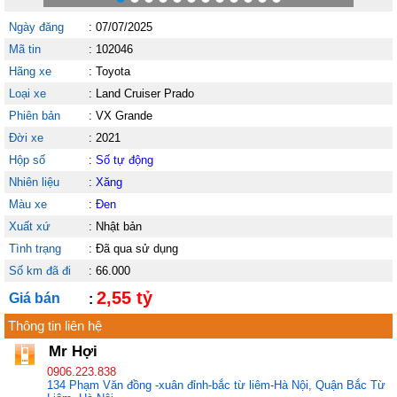
Ngày đăng
:
07/07/2025
Mã tin
:
102046
Hãng xe
:
Toyota
Loại xe
:
Land Cruiser Prado
Phiên bản
:
VX Grande
Đời xe
:
2021
Hộp số
:
Số tự động
Nhiên liệu
:
Xăng
Màu xe
:
Đen
Xuất xứ
:
Nhật bản
Tình trạng
:
Đã qua sử dụng
Số km đã đi
:
66.000
2,55 tỷ
Giá bán
:
Thông tin liên hệ
Mr Hợi
0906.223.838
134 Phạm Văn đồng -xuân đỉnh-bắc từ liêm-Hà Nội, Quận Bắc Từ