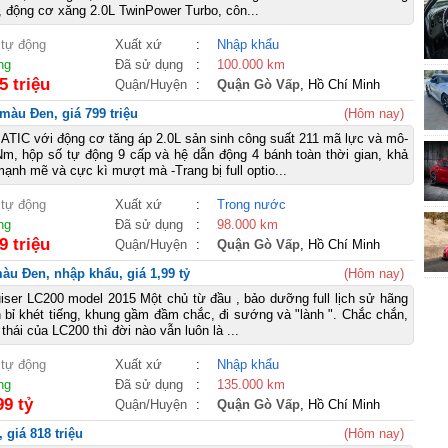
 động cơ xăng 2.0L TwinPower Turbo, côn...
 tự động
Xuất xứ
:
Nhập khẩu
ng
Đã sử dụng
:
100.000 km
5 triệu
Quận/Huyện
:
Quận Gò Vấp
, Hồ Chí Minh
màu Đen, giá 799 triệu
(Hôm nay)
TIC với động cơ tăng áp 2.0L sản sinh công suất 211 mã lực và mô-
m, hộp số tự động 9 cấp và hệ dẫn động 4 bánh toàn thời gian, khả
ạnh mẽ và cực kì mượt mà -Trang bị full optio...
 tự động
Xuất xứ
:
Trong nước
ng
Đã sử dụng
:
98.000 km
9 triệu
Quận/Huyện
:
Quận Gò Vấp
, Hồ Chí Minh
àu Đen, nhập khẩu, giá 1,99 tỷ
(Hôm nay)
iser LC200 model 2015 Một chủ từ đầu , bảo dưỡng full lịch sử hãng
bỉ khét tiếng, khung gầm đầm chắc, đi sướng và "lành ". Chắc chắn,
thái của LC200 thì đời nào vẫn luôn là ...
 tự động
Xuất xứ
:
Nhập khẩu
ng
Đã sử dụng
:
135.000 km
99 tỷ
Quận/Huyện
:
Quận Gò Vấp
, Hồ Chí Minh
 giá 818 triệu
(Hôm nay)