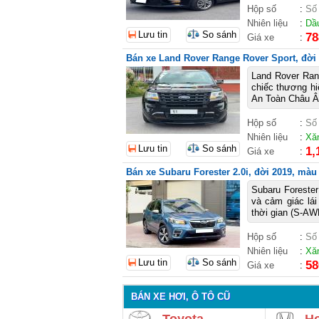
Hộp số
:
Số
Nhiên liệu
:
Dầ
Lưu tin
So sánh
78
Giá xe
:
Bán xe Land Rover Range Rover Sport, đời 
Land Rover Ran
chiếc thương hi
An Toàn Châu Âu.
Hộp số
:
Số
Nhiên liệu
:
Xă
Lưu tin
So sánh
1,
Giá xe
:
Bán xe Subaru Forester 2.0i, đời 2019, màu
Subaru Foreste
và cảm giác lá
thời gian (S-AWD)
Hộp số
:
Số
Nhiên liệu
:
Xă
Lưu tin
So sánh
58
Giá xe
:
BÁN XE HƠI, Ô TÔ CŨ