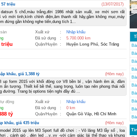
 57 triệu
(13/07/2017)
--
datsun 5 chổ,màu trắng,đời 1986 nhật sản xuất, xe mới sơn rất
,4 vỏ mới tinh,kính chỉnh điện,âm thanh rất hây,gầm không mục,máy
êm đứng gần không nghe tiến,dung tích 1...
 sàn
Xuất xứ
:
Nhập khẩu
T
ng
Đã sử dụng
:
5.700.000 km
 triệu
Quận/Huyện
:
Huyện Long Phú
, Sóc Trăng
Bá
Bá
Bá
Bá
p khẩu, giá 1,388 tỷ
(Hôm nay)
Bá
 up form 2015 với khối động cơ V8 bền bỉ , vận hành êm ái, đầm
Bá
 ấn tượng. Thiết kế bề thế, sang trọng, luôn tạo nên phong thái nổi
g đường. Trang bị options tiện nghi đầy đủ ...
Bá
Bá
 tự động
Xuất xứ
:
Nhập khẩu
ng
Đã sử dụng
:
0 km
Bá
388 tỷ
Quận/Huyện
:
Quận Gò Vấp
, Hồ Chí Minh
Mi
Bá
 khẩu, giá 435 triệu
(Hôm nay)
Ti
del 2015 up lên M3 Sport full đồ chơi : - Vô lăng M3 lẫy số , loa
i , cánh gió , đèn led ...v..vv -với cảm giác lái thể thao và khung