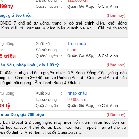
ng
Đã sử dụng
:
122.000 km
499 tỷ
Quận/Huyện
:
Quận Gò Vấp
, Hồ Chí Minh
g, giá 365 triệu
(Hôm nay)
NDO 7 chổ số tự động, trang bị có ghế chỉnh điện, khởi động
 hình giải trí, camera & cảm biến quanh xe..v.v... Giá có thương
 tự động
Xuất xứ
:
Trong nước
ng
Đã sử dụng
:
0 km
5 triệu
Quận/Huyện
:
Quận Gò Vấp
, Hồ Chí Minh
àu Nâu, nhập khẩu, giá 1,09 tỷ
(Hôm nay)
0 4Matic nhập khẩu nguyên chiếc Xế Sang Đẳng Cấp ,cùng dàn
ng bị: - Camera 360 độ, active Parking Assist - Crosswind Assist - ổn
 có gió thổi ngang - Âm thanh Bang & Olufse...
 tự động
Xuất xứ
:
Nhập khẩu
ng
Đã sử dụng
:
80.000 km
09 tỷ
Quận/Huyện
:
Quận Gò Vấp
, Hồ Chí Minh
 màu Đen, giá 788 triệu
(Hôm nay)
e bản Diesel 2.2 công nghệ máy mới tiến kiệm nhiên liệu bền êm
hất bọc da ,với 4 chế độ lái: Eco – Comfort – Sport – Smart ,hỗ trợ
ản đồ định vị Việt Nam , nút đề Starstop ,s...