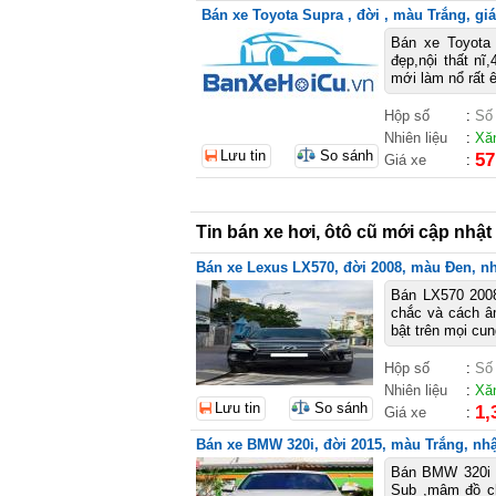
Bán xe Toyota Supra , đời , màu Trắng, giá
Bán xe Toyota 
đẹp,nội thất nĩ
mới làm nổ rất 
Hộp số
:
Số
Nhiên liệu
:
Xă
Lưu tin
So sánh
57
Giá xe
:
Tin bán xe hơi, ôtô cũ mới cập nhật
Bán xe Lexus LX570, đời 2008, màu Đen, nhậ
Bán LX570 2008
chắc và cách âm
bật trên mọi cun
Hộp số
:
Số
Nhiên liệu
:
Xă
Lưu tin
So sánh
1,
Giá xe
:
Bán xe BMW 320i, đời 2015, màu Trắng, nhập
Bán BMW 320i mo
Sub ,mâm đồ chơ