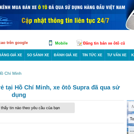
 cao trên google
Mobile
Đăng tin bán xe ôtô cũ
BẢNG GIÁ XE
SO SÁNH XE
ĐÁNH GIÁ XE
TIN TỨC XE
TƯ VẤN XE
K
Hồ Chí Minh
ẻ tại Hồ Chí Minh, xe ôtô Supra đã qua sử
dụng
thấy tin nào theo yêu cầu của bạn
To
--