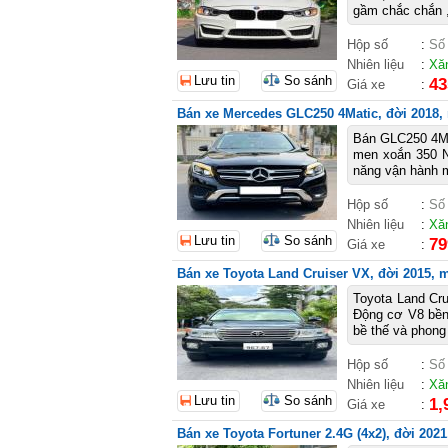
gầm chắc chắn ,
Hộp số
:
Số
Nhiên liệu
:
Xă
Lưu tin
So sánh
43
Giá xe
:
Bán xe Mercedes GLC250 4Matic, đời 2018, 
Bán GLC250 4MA
men xoắn 350 N
năng vận hành m
Hộp số
:
Số
Nhiên liệu
:
Xă
Lưu tin
So sánh
79
Giá xe
:
Bán xe Toyota Land Cruiser VX, đời 2015, m
Toyota Land Cru
Động cơ V8 bền 
bề thế và phong 
Hộp số
:
Số
Nhiên liệu
:
Xă
Lưu tin
So sánh
1,
Giá xe
:
Bán xe Toyota Fortuner 2.4G (4x2), đời 2021,