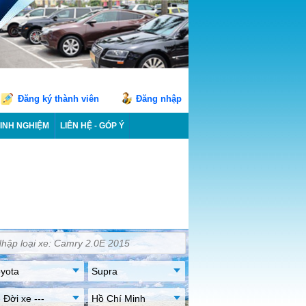
Đăng ký thành viên
Đăng nhập
INH NGHIỆM
LIÊN HỆ - GÓP Ý
yota
Supra
- Đời xe ---
Hồ Chí Minh