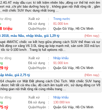
 2.4G AT máy dầu cực kì tiết kiệm nhiên liệu ,động cơ thế hệ mới êm
ượt mà ,chi phí bảo dưỡng hợp lý , không gian nội thất rộng rãi , gầm
, một chiếc SUV thực dụng nhất trong ...
 tự động
Xuất xứ
:
Trong nước
u
Đã sử dụng
:
81.000 km
8 triệu
Quận/Huyện
:
Quận Gò Vấp
, Hồ Chí Minh
2018, màu Nâu, nhập khẩu, giá 1,29 tỷ
(Hôm nay)
pé 4MATIC chiếc xe kết hợp giữa phong cách SUV thể thao và sự
khối động cơ xăng V6 3.0L tăng áp kép mạnh mẽ, sản sinh 333 mã lực
tốc từ 0-100 km/h . Trang bị full options nội...
 tự động
Xuất xứ
:
Nhập khẩu
ng
Đã sử dụng
:
91.000 km
29 tỷ
Quận/Huyện
:
Quận Gò Vấp
, Hồ Chí Minh
p khẩu, giá 2,75 tỷ
(Hôm nay)
014 chuyên cơ Mặt Đất phong cách Chủ Tịch. Một chiếc SUV hạng
 được hết tất cả nhu cầu, độ cách âm tuyệt vời, sử dụng động cơ V8
ông gian nội thất rộng rãi cùng nhiều trang ...
 tự động
Xuất xứ
:
Nhập khẩu
ng
Đã sử dụng
:
130.000 km
75 tỷ
Quận/Huyện
:
Quận Gò Vấp
, Hồ Chí Minh