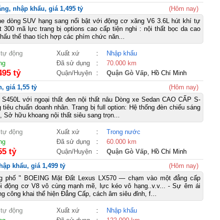
ng, nhập khẩu, giá 1,495 tỷ
(Hôm nay)
e dòng SUV hạng sang nổi bật với động cơ xăng V6 3.6L hút khí tự
t 300 mã lực trang bị options cao cấp tiện nghi : nội thất bọc da cao
chấu thể thao tích hợp các phím chức năn...
 tự động
Xuất xứ
:
Nhập khẩu
ng
Đã sử dụng
:
70.000 km
495 tỷ
Quận/Huyện
:
Quận Gò Vấp
, Hồ Chí Minh
 giá 1,55 tỷ
(Hôm nay)
 S450L với ngoại thất đen nội thất nâu Dòng xe Sedan CAO CẤP S-
 tiêu chuẩn doanh nhân. Trang bị full option: Hệ thống đèn chiếu sáng
 Sở hữu khoang nội thất siêu sang trọn...
 tự động
Xuất xứ
:
Trong nước
ng
Đã sử dụng
:
60.000 km
55 tỷ
Quận/Huyện
:
Quận Gò Vấp
, Hồ Chí Minh
ập khẩu, giá 1,499 tỷ
(Hôm nay)
g phố " BOEING Mặt Đất Lexus LX570 — chạm vào một đẳng cấp
ối động cơ V8 vô cùng mạnh mẽ, lực kéo vô hạng..v.v... - Sự êm ái
 công khai thể hiện Đẳng Cấp, cách âm siêu đỉnh, f...
 tự động
Xuất xứ
:
Nhập khẩu