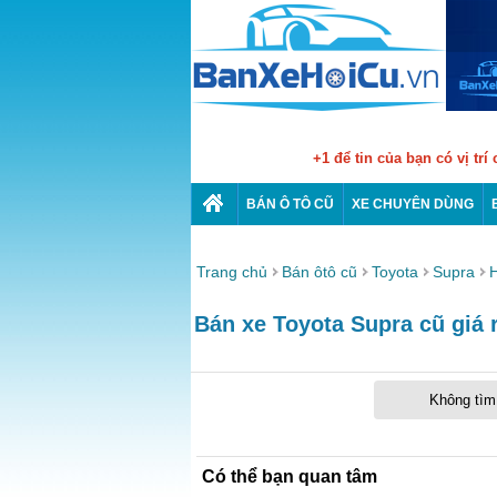
+1 để tin của bạn có vị trí
BÁN Ô TÔ CŨ
XE CHUYÊN DÙNG
Trang chủ
Bán ôtô cũ
Toyota
Supra
Bán xe Toyota Supra cũ giá r
Không tìm 
Có thể bạn quan tâm