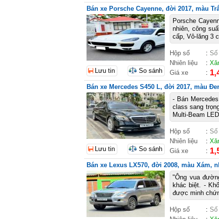
Bán xe Porsche Cayenne, đời 2017, màu Trắ
Porsche Cayenn
nhiên, công suấ
cấp, Vô-lăng 3 
Hộp số
:
Số
Nhiên liệu
:
Xă
Lưu tin
So sánh
1,
Giá xe
:
Bán xe Mercedes S450 L, đời 2017, màu Đen,
- Bán Mercedes
class sang trọng
Multi-Beam LED,
Hộp số
:
Số
Nhiên liệu
:
Xă
Lưu tin
So sánh
1,
Giá xe
:
Bán xe Lexus LX570, đời 2008, màu Xám, nh
"Ông vua đườn
khác biệt. - Kh
được minh chứng
Hộp số
:
Số