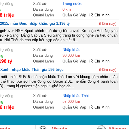
 tự động
Xuất xứ
:
Trong nước
u
Đã sử dụng
:
0 km
8 triệu
Quận/Huyện
:
Quận Gò Vấp
, Hồ Chí Minh
2015, màu Đen, nhập khẩu, giá 1,196 tỷ
(Hôm nay)
geRover HSE Sport chính chủ đứng tên cavet. Xe nhập Anh Nguyên
ệu xe Sang, Đẳng Cấp và Siêu Sang trang bị công nghệ và tiêu chuẩn
 Nội Thất da cao cấp kết hợp các chi tiết ố...
 tự động
Xuất xứ
:
Nhập khẩu
ng
Đã sử dụng
:
90.000 km
196 tỷ
Quận/Huyện
:
Quận Gò Vấp
, Hồ Chí Minh
 Xanh, nhập khẩu Thái, giá 586 triệu
(Hôm nay)
r một chiếc SUV 5 chỗ nhập khẩu Thái Lan với khung gầm chắc chắn
i thể thao. Xe sở hữu động cơ Boxer 2.0L, hệ dẫn động 4 bánh toàn
 , trang bị options tiện nghi : -ghế bọc da...
 tự động
Xuất xứ
:
Nhập khẩu Thái
ng
Đã sử dụng
:
57.000 km
6 triệu
Quận/Huyện
:
Quận Gò Vấp
, Hồ Chí Minh