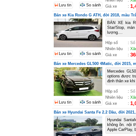
Nhiên liệu
:
Xă
Lưu tin
So sánh
1,
Giá xe
:
Bán xe Kia Rondo G ATH, đời 2018, màu Trắn
BÁN XE kia RO
Star/Stop, màn
lượng....
Hộp số
:
Số
Nhiên liệu
:
Xă
Lưu tin
So sánh
36
Giá xe
:
Bán xe Mercedes GL500 4Matic, đời 2015, m
Mercedes GL50
options được tra
định thân xe khi
Hộp số
:
Số
Nhiên liệu
:
Xă
Lưu tin
So sánh
1,
Giá xe
:
Bán xe Hyundai Santa Fe 2.2 Dầu, đời 2021,
Hyundai Santaf
không ồn. nội t
Apple CarPlay, b