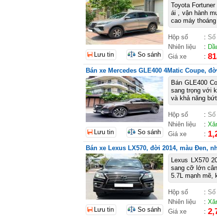
Toyota Fortuner
ái , vận hành m
cao máy thoáng 
Hộp số
:
Số
Nhiên liệu
:
Dầ
Lưu tin
So sánh
81
Giá xe
:
Bán xe Mercedes GLE400 4Matic Coupe, đời 
Bán GLE400 Cou
sang trọng với 
và khả năng bứt 
Hộp số
:
Số
Nhiên liệu
:
Xă
Lưu tin
So sánh
1,
Giá xe
:
Bán xe Lexus LX570, đời 2014, màu Đen, nhậ
Lexus LX570 2
sang cỡ lớn cân
5.7L mạnh mẽ, kh
Hộp số
:
Số
Nhiên liệu
:
Xă
Lưu tin
So sánh
2,
Giá xe
: