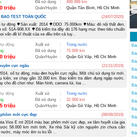
u
Đã sử dụng
:
499.999 km
0 triệu
Quận/Huyện
:
Quận Tân Bình
, Hồ Chí Minh
--
 - BAO TEST TOÀN QUỐC
(24/07/2020)
 tự động 🌳Sản xuất: 2014 🌳ODO: 75.000km 🌳Màu: đỏ nội thất đen,
 số: 51A-908.XX 🌳Đã kiểm tra đầy đủ 176 hạng mục theo tiêu chuẩn
 vấn đề kĩ thuật của xe đều trên cả tuy...
 tự động
Xuất xứ
:
Trong nước
Bá
ng
Đã sử dụng
:
75.000 km
Bá
0 triệu
Quận/Huyện
:
Quận Gò Vấp
, Hồ Chí Minh
Bá
 huyền cực ngầu
(21/11/2019)
Bá
2014, số tự động, màu đen huyền cực ngầu, Một chủ sử dụng từ mới.
Bá
hụ kiện, xe chạy gần 32.000 km. Bao kiểm tra đâm đụng ngập nước.
y cho đồ chơi như: Màn hình, camera lùi, loa ...
Bá
Bá
 tự động
Xuất xứ
:
Trong nước
ng
Đã sử dụng
:
32.000 km
Bá
5 triệu
Quận/Huyện
:
Quận Gò Vấp
, Hồ Chí Minh
Bá
 phôm mới cực đẹp
(08/08/2019)
Bá
ota Vios E mt 2014 màu bạc phôm mới cực đẹp, xe tâm huyết của gia
Bá
 được 58.000 km mới tinh, Xe nhà Sài kỹ còn nguyên zin chưa cấn
nước, máy móc êm ru ko lỗi ...
Bá