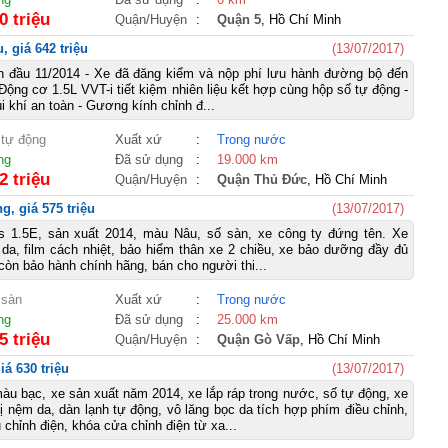
0 triệu
Quận/Huyện
:
Quận 5
, Hồ Chí Minh
 giá 642 triệu
(13/07/2017)
ần đầu 11/2014 - Xe đã đăng kiểm và nộp phí lưu hành đường bộ đến
Động cơ 1.5L VVT-i tiết kiệm nhiên liệu kết hợp cùng hộp số tự động -
i khí an toàn - Gương kính chỉnh đ...
 tự động
Xuất xứ
:
Trong nước
ng
Đã sử dụng
:
19.000 km
2 triệu
Quận/Huyện
:
Quận Thủ Đức
, Hồ Chí Minh
g, giá 575 triệu
(13/07/2017)
s 1.5E, sản xuất 2014, màu Nâu, số sàn, xe công ty đứng tên. Xe
ả da, film cách nhiệt, bảo hiểm thân xe 2 chiều, xe bảo dưỡng đầy đủ
còn bảo hành chính hãng, bán cho người thi...
 sàn
Xuất xứ
:
Trong nước
ng
Đã sử dụng
:
25.000 km
5 triệu
Quận/Huyện
:
Quận Gò Vấp
, Hồ Chí Minh
á 630 triệu
(13/07/2017)
àu bạc, xe sản xuất năm 2014, xe lắp ráp trong nước, số tự động, xe
ị nệm da, dàn lạnh tự động, vô lăng bọc da tích hợp phím điều chỉnh,
chỉnh điện, khóa cửa chỉnh điện từ xa...