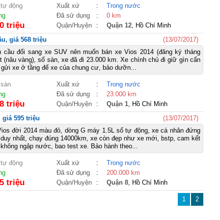
 tự động
Xuất xứ
:
Trong nước
ng
Đã sử dụng
:
0 km
0 triệu
Quận/Huyện
:
Quận 12
, Hồ Chí Minh
u, giá 568 triệu
(13/07/2017)
u cầu đổi sang xe SUV nên muốn bán xe Vios 2014 (đăng ký tháng
t (nâu vàng), số sàn, xe đã đi 23.000 km. Xe chính chủ đi giữ gìn cẩn
 gửi xe ở tầng để xe của chung cư, bảo dưỡn...
 sàn
Xuất xứ
:
Trong nước
ng
Đã sử dụng
:
23.000 km
8 triệu
Quận/Huyện
:
Quận 1
, Hồ Chí Minh
giá 595 triệu
(13/07/2017)
Vios đời 2014 màu đỏ, dòng G máy 1.5L số tự động, xe cá nhân đứng
 duy nhất, chạy đúng 14000km, xe còn đẹp như xe mới, bstp, cam kết
không ngập nước, bao test xe. Bảo hành theo...
 tự động
Xuất xứ
:
Trong nước
ng
Đã sử dụng
:
200.000 km
5 triệu
Quận/Huyện
:
Quận 8
, Hồ Chí Minh
1
2