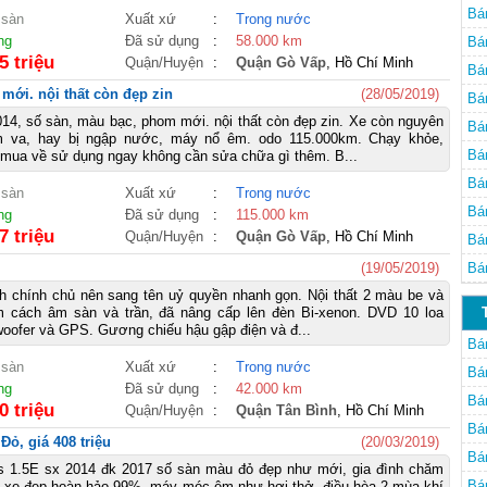
Bá
 sàn
Xuất xứ
:
Trong nước
ng
Đã sử dụng
:
58.000 km
Bá
5 triệu
Quận/Huyện
:
Quận Gò Vấp
, Hồ Chí Minh
Bá
mới. nội thất còn đẹp zin
(28/05/2019)
Bá
14, số sàn, màu bạc, phom mới. nội thất còn đẹp zin. Xe còn nguyên
Bá
m va, hay bị ngập nước, máy nổ êm. odo 115.000km. Chạy khỏe,
Bá
mua về sử dụng ngay không cần sửa chữa gì thêm. B...
Bá
 sàn
Xuất xứ
:
Trong nước
Bá
ng
Đã sử dụng
:
115.000 km
7 triệu
Quận/Huyện
:
Quận Gò Vấp
, Hồ Chí Minh
Bá
(19/05/2019)
Bá
h chính chủ nên sang tên uỷ quyền nhanh gọn. Nội thất 2 màu be và
m cách âm sàn và trần, đã nâng cấp lên đèn Bi-xenon. DVD 10 loa
oofer và GPS. Gương chiếu hậu gập điện và đ...
Bá
 sàn
Xuất xứ
:
Trong nước
Bá
ng
Đã sử dụng
:
42.000 km
Bá
0 triệu
Quận/Huyện
:
Quận Tân Bình
, Hồ Chí Minh
Bá
Đỏ, giá 408 triệu
(20/03/2019)
Bá
s 1.5E sx 2014 đk 2017 số sàn màu đỏ đẹp như mới, gia đình chăm
Bá
ng xe đẹp hoàn hảo 99%, máy móc êm như hơi thở, điều hòa 2 mùa khí