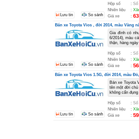
Hộp số
:
Số
Nhiên liệu
:
Xă
Lưu tin
So sánh
63
Giá xe
:
Bán xe Toyota Vios , đời 2014, màu Vàng nâ
Gia đình có nh
6/2014), màu cá
thận, hàng ngày
Hộp số
:
Số
Nhiên liệu
:
Xă
Lưu tin
So sánh
56
Giá xe
:
Bán xe Toyota Vios 1.5G, đời 2014, màu Đỏ, 
Bán xe Toyota 
tên một đời chủ
không cấn đụng 
Hộp số
:
Số
Nhiên liệu
:
Xă
Lưu tin
So sánh
59
Giá xe
: