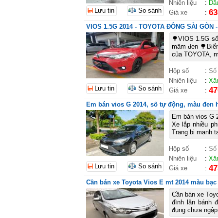
Nhiên liệu
:
Dầ
Lưu tin
So sánh
63
Giá xe
:
VIOS 1.5G 2014 - TOYOTA ĐÔNG SÀI GÒN
🌳VIOS 1.5G số
mâm đen 🌳Biển
của TOYOTA, mọi
Hộp số
:
Số
Nhiên liệu
:
Xă
Lưu tin
So sánh
47
Giá xe
:
Em bán vios G 2014, số tự động, màu đen
Em bán vios G 
Xe lắp nhiều p
Trang bị mạnh ta
Hộp số
:
Số
Nhiên liệu
:
Xă
Lưu tin
So sánh
47
Giá xe
:
Cần bán xe Toyota Vios E mt 2014 màu bạc
Cần bán xe Toy
đình lăn bánh
đụng chưa ngập 