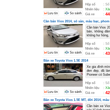
Hộp số
:
Số
Nhiên liệu
:
Xă
Lưu tin
So sánh
44
Giá xe
:
Cần bán Vios 2014, số sàn, màu bạc, phom 
Cần bán Vios 20
bản, không đâ
không hư hỏng, 
Hộp số
:
Số
Nhiên liệu
:
Xă
Lưu tin
So sánh
43
Giá xe
:
Bán xe Toyota Vios 1.5E 2014
Xe gia đình mìn
đen đẹp, đã là
Pioneer có Subw
Hộp số
:
Số
Nhiên liệu
:
Xă
Lưu tin
So sánh
42
Giá xe
:
Bán xe Toyota Vios 1.5E MT, đời 2014, màu 
Cần bán xe Vio
sóc kĩ tình trạ