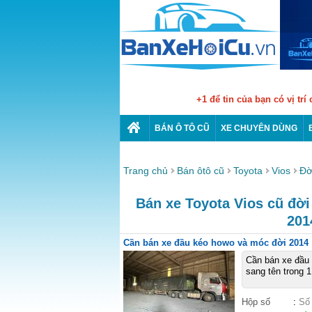
+1 để tin của bạn có vị trí
BÁN Ô TÔ CŨ
XE CHUYÊN DÙNG
Trang chủ
Bán ôtô cũ
Toyota
Vios
Đờ
Bán xe Toyota Vios cũ đời 
201
Cần bán xe đầu kéo howo và móc đời 2014
Cần bán xe đầu 
sang tên trong 
Hộp số
:
Số