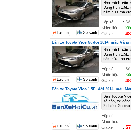
Nhà mình cần 
Dung tích 1.5L, 
nắm cửa mạ crom
Hộp số
:
Số
Nhiên liệu
:
Xă
Lưu tin
So sánh
48
Giá xe
:
Bán xe Toyota Vios G, đời 2014, màu Vàng n
Nhà mình cần 
Dung tích 1.5L, 
nắm cửa mạ crom
Hộp số
:
Số
Nhiên liệu
:
Xă
Lưu tin
So sánh
48
Giá xe
:
Bán xe Toyota Vios 1.5E, đời 2014, màu Màu
Bán Toyota Vios
số sàn, xe công 
2 chiều. Xe bảo
Hộp số
:
Nhiên liệu
:
Lưu tin
So sánh
57
Giá xe
: