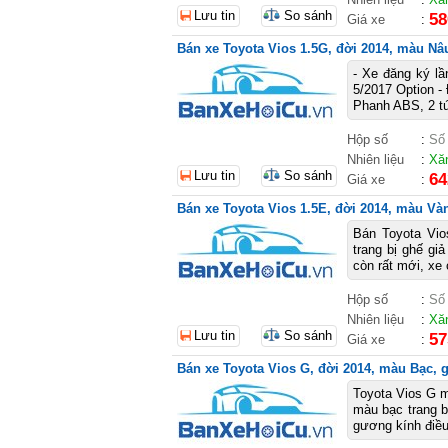
Lưu tin
So sánh
58
Giá xe
:
Bán xe Toyota Vios 1.5G, đời 2014, màu Nâu,
- Xe đăng ký l
5/2017 Option - 
Phanh ABS, 2 tú
Hộp số
:
Số
Nhiên liệu
:
Xă
Lưu tin
So sánh
64
Giá xe
:
Bán xe Toyota Vios 1.5E, đời 2014, màu Vàn
Bán Toyota Vio
trang bị ghế gi
còn rất mới, xe 
Hộp số
:
Số
Nhiên liệu
:
Xă
Lưu tin
So sánh
57
Giá xe
:
Bán xe Toyota Vios G, đời 2014, màu Bạc, gi
Toyota Vios G m
màu bạc trang b
gương kính điều 