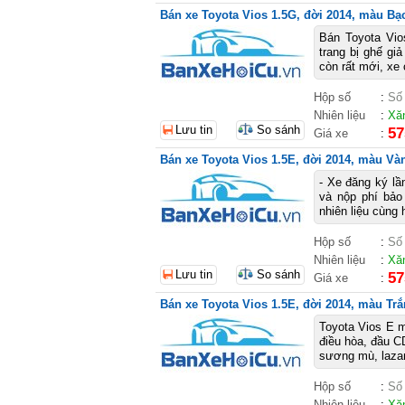
Bán xe Toyota Vios 1.5G, đời 2014, màu Bạc,
Bán Toyota Vio
trang bị ghế gi
còn rất mới, xe 
Hộp số
:
Số
Nhiên liệu
:
Xă
Lưu tin
So sánh
57
Giá xe
:
Bán xe Toyota Vios 1.5E, đời 2014, màu Vàn
- Xe đăng ký lầ
và nộp phí bảo
nhiên liệu cùng 
Hộp số
:
Số
Nhiên liệu
:
Xă
Lưu tin
So sánh
57
Giá xe
:
Bán xe Toyota Vios 1.5E, đời 2014, màu Trắn
Toyota Vios E mà
điều hòa, đầu C
sương mù, lazan
Hộp số
:
Số
Nhiên liệu
:
Xă