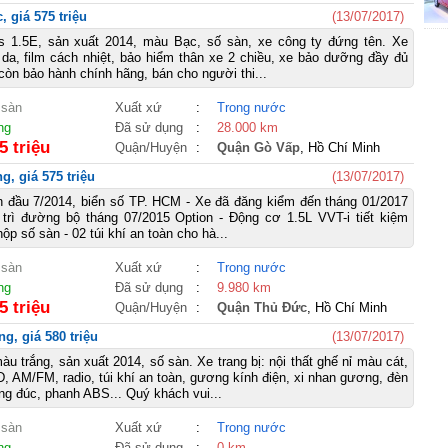
 giá 575 triệu
(13/07/2017)
s 1.5E, sản xuất 2014, màu Bạc, số sàn, xe công ty đứng tên. Xe
ả da, film cách nhiệt, bảo hiểm thân xe 2 chiều, xe bảo dưỡng đầy đủ
còn bảo hành chính hãng, bán cho người thi...
 sàn
Xuất xứ
:
Trong nước
ng
Đã sử dụng
:
28.000 km
5 triệu
Quận/Huyện
:
Quận Gò Vấp
, Hồ Chí Minh
g, giá 575 triệu
(13/07/2017)
n đầu 7/2014, biển số TP. HCM - Xe đã đăng kiểm đến tháng 01/2017
 trì đường bộ tháng 07/2015 Option - Động cơ 1.5L VVT-i tiết kiệm
hộp số sàn - 02 túi khí an toàn cho hà...
 sàn
Xuất xứ
:
Trong nước
ng
Đã sử dụng
:
9.980 km
5 triệu
Quận/Huyện
:
Quận Thủ Đức
, Hồ Chí Minh
g, giá 580 triệu
(13/07/2017)
u trắng, sản xuất 2014, số sàn. Xe trang bị: nội thất ghế nỉ màu cát,
D, AM/FM, radio, túi khí an toàn, gương kính điện, xi nhan gương, đèn
g đúc, phanh ABS... Quý khách vui...
 sàn
Xuất xứ
:
Trong nước
ng
Đã sử dụng
:
0 km