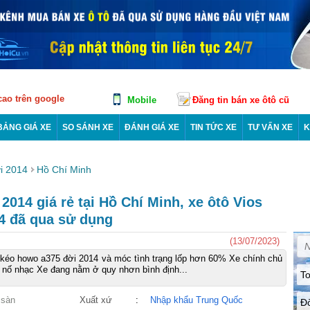
 cao trên google
Mobile
Đăng tin bán xe ôtô cũ
BẢNG GIÁ XE
SO SÁNH XE
ĐÁNH GIÁ XE
TIN TỨC XE
TƯ VẤN XE
K
i 2014
Hồ Chí Minh
2014 giá rẻ tại Hồ Chí Minh, xe ôtô Vios
4 đã qua sử dụng
(13/07/2023)
kéo howo a375 đời 2014 và móc tình trạng lốp hơn 60% Xe chính chủ
1 nố nhạc Xe đang nằm ở quy nhơn bình định...
To
 sàn
Xuất xứ
:
Nhập khẩu Trung Quốc
Đ