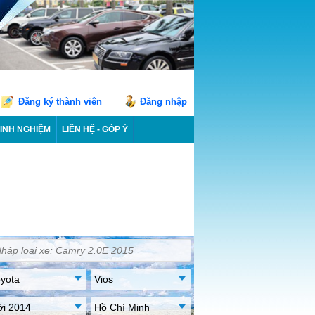
Đăng ký thành viên
Đăng nhập
INH NGHIỆM
LIÊN HỆ - GÓP Ý
yota
Vios
ời 2014
Hồ Chí Minh