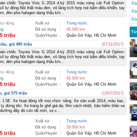
bán chiếc Toyota Vios G 2014 đ.ký 2015 màu vàng cát Full Option:
Bán
số tự động.Nội thất màu đen, vô lăng tích hợp nút bấm điều khiển, tay
Bán
, đèn pha halogen dạng thấu kín...
Bán
 tự động
Xuất xứ
:
Trong nước
ng
Đã sử dụng
:
45.000 km
Ti
5 triệu
Quận/Huyện
:
Quận Gò Vấp
, Hồ Chí Minh
âu, giá 485 triệu
(07/11/2017)
bán chiếc Toyota Vios G 2014 đ.ký 2015 màu vàng cát Full Option:
số tự động.Nội thất màu đen, vô lăng tích hợp nút bấm điều khiển, tay
, đèn pha halogen dạng thấu kín...
 tự động
Xuất xứ
:
Trong nước
ng
Đã sử dụng
:
45.000 km
5 triệu
Quận/Huyện
:
Quận Gò Vấp
, Hồ Chí Minh
, giá 575 triệu
(13/07/2017)
 1.5E. Xe hoạt động tốt mọi chức năng. Xe sản xuất 2014, màu bạc,
ty đứng tên. Xe trang bị ghế giả da, film cách nhiệt, bảo hiểm thân xe
 dưỡng đầy đủ còn rất mới, xe c...
Xuất xứ
:
Trong nước
Đã sử dụng
:
28.000 km
5 triệu
Quận/Huyện
:
Quận Gò Vấp
, Hồ Chí Minh