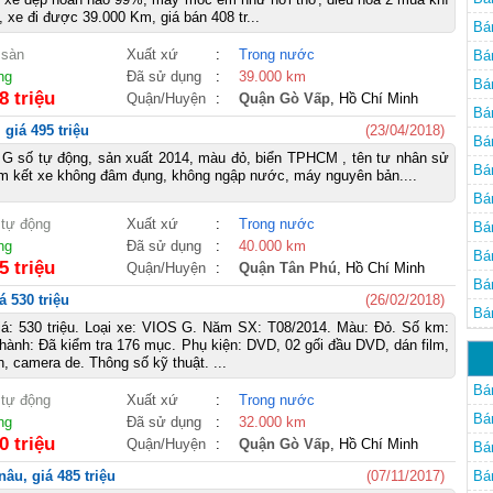
l, xe đi được 39.000 Km, giá bán 408 tr...
Bá
 sàn
Xuất xứ
:
Trong nước
Bá
ng
Đã sử dụng
:
39.000 km
Bá
8 triệu
Quận/Huyện
:
Quận Gò Vấp
, Hồ Chí Minh
Bá
giá 495 triệu
(23/04/2018)
Bá
 G số tự động, sản xuất 2014, màu đỏ, biển TPHCM , tên tư nhân sử
Bá
m kết xe không đâm đụng, không ngập nước, máy nguyên bản....
Bá
 tự động
Xuất xứ
:
Trong nước
Bá
ng
Đã sử dụng
:
40.000 km
Bá
5 triệu
Quận/Huyện
:
Quận Tân Phú
, Hồ Chí Minh
Bá
 530 triệu
(26/02/2018)
Bá
iá: 530 triệu. Loại xe: VIOS G. Năm SX: T08/2014. Màu: Đỏ. Số km:
Mi
ành: Đã kiểm tra 176 mục. Phụ kiện: DVD, 02 gối đầu DVD, dán film,
, camera de. Thông số kỹ thuật. ...
Bán
 tự động
Xuất xứ
:
Trong nước
Bán
ng
Đã sử dụng
:
32.000 km
0 triệu
Quận/Huyện
:
Quận Gò Vấp
, Hồ Chí Minh
Bán
âu, giá 485 triệu
(07/11/2017)
Bán