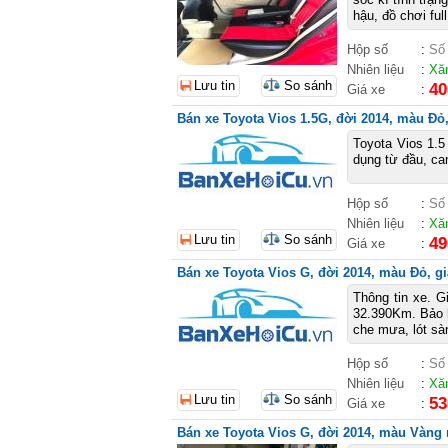
hậu, đồ chơi ful
Hộp số
:
Số
Nhiên liệu
:
Xă
Lưu tin
So sánh
40
Giá xe
:
Bán xe Toyota Vios 1.5G, đời 2014, màu Đỏ, 
Toyota Vios 1.5
dụng từ đầu, ca
Hộp số
:
Số
Nhiên liệu
:
Xă
Lưu tin
So sánh
49
Giá xe
:
Bán xe Toyota Vios G, đời 2014, màu Đỏ, giá
Thông tin xe. G
32.390Km. Bảo h
che mưa, lót sàn
Hộp số
:
Số
Nhiên liệu
:
Xă
Lưu tin
So sánh
53
Giá xe
:
Bán xe Toyota Vios G, đời 2014, màu Vàng n