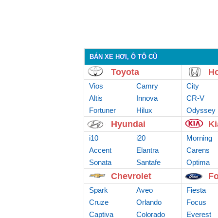
BÁN XE HƠI, Ô TÔ CŨ
Toyota
H
Vios
Camry
City
Altis
Innova
CR-V
Fortuner
Hilux
Odyssey
Hyundai
Ki
i10
i20
Morning
Accent
Elantra
Carens
Sonata
Santafe
Optima
Chevrolet
Fo
Spark
Aveo
Fiesta
Cruze
Orlando
Focus
Captiva
Colorado
Everest