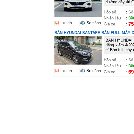
dưỡng đầy đủ C
Hộp số
:
Số
Nhiên liệu
:
Dầ
Lưu tin
So sánh
75
Giá xe
:
BÁN HYUNDAI SANTAFE BẢN FULL MÁY D
BÁN HYUNDAI 
đăng kiểm 4/202
✅ Bản full máy 
Hộp số
:
Số
Nhiên liệu
:
Dầ
Lưu tin
So sánh
69
Giá xe
: