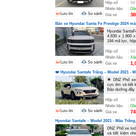
Hộp số
:
Số
Nhiên liệu
:
Dầ
Lưu tin
So sánh
38
Giá xe
:
Bán xe Hyundai Santa Fe Prestige 2024 màu
Hyundai SantaFe
4.830 x 1.900 
194 mã lực, hộp
Hộp số
:
Số
Nhiên liệu
:
Xă
Lưu tin
So sánh
1,
Giá xe
:
❤️ Hyundai Santafe Trắng – Model 2021 
🌟 DNZ Phố xe 
cực êm và tiết ki
Bảo dưỡng đầy 
Hộp số
:
Số
Nhiên liệu
:
Dầ
Lưu tin
So sánh
74
Giá xe
:
Hyundai Santafe – Model 2021 - Màu Trắng,
DNZ Phố xe lướ
và tiết kiệm nhiê