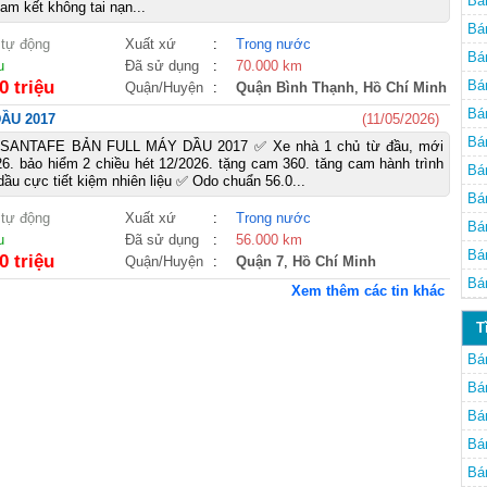
Bá
am kết không tai nạn...
Bá
 tự động
Xuất xứ
:
Trong nước
Bá
u
Đã sử dụng
:
70.000 km
0 triệu
Bá
Quận/Huyện
:
Quận Bình Thạnh
,
Hồ Chí Minh
Bá
ẦU 2017
(11/05/2026)
Bá
SANTAFE BẢN FULL MÁY DẦU 2017 ✅ Xe nhà 1 chủ từ đầu, mới
6. bảo hiểm 2 chiều hét 12/2026. tặng cam 360. tăng cam hành trình
cũ
Bá
dầu cực tiết kiệm nhiên liệu ✅ Odo chuẩn 56.0...
cũ
Bá
 tự động
Xuất xứ
:
Trong nước
Bá
u
Đã sử dụng
:
56.000 km
Bá
0 triệu
Quận/Huyện
:
Quận 7
,
Hồ Chí Minh
Bá
Xem thêm các tin khác
T
Bá
Bá
Bá
Bá
Bá