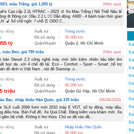
023, màu Trắng, giá 1,055 tỷ
(Hôm qua)
--
taFe Cao cấp 2.2L HTRAC – 2023 🎨 Xe Màu Trắng | Nội Thất Nâu ⚙️
ộng ⚙️ Động cơ: Dầu 2.2 L 🚴‍♀️ Dẫn động: AWD - 4 bánh toàn thời gian
UV 💺 Số chỗ ngồi: 7 chỗ ⏰ ODO C...
 tự động
Xuất xứ
:
Trong nước
u
Đã sử dụng
:
30.000 km
055 tỷ
Quận/Huyện
:
Quận 2
,
Hồ Chí Minh
Bá
, màu Đen, giá 795 triệu
(Hôm qua)
Bá
e bản Diesel 2.2 công nghệ máy mới tiến kiệm nhiên liệu bền êm
Bá
hất bọc da ,với 4 chế độ lái: Eco – Comfort – Sport – Smart ,hỗ trợ
Bá
ản đồ định vị Việt Nam , nút đề Starstop ,s...
Bá
 tự động
Xuất xứ
:
Trong nước
Bá
u
Đã sử dụng
:
80.000 km
5 triệu
Quận/Huyện
:
Quận Gò Vấp
,
Hồ Chí Minh
Bá
Bá
àu Bạc, nhập khẩu Hàn Quốc, giá 335 triệu
(06/08/2026)
Bá
e SLX cuối 2009 form mới 2010 máy E VGT, số tự động, máy dầu,
ng điều hòa. Bản Full đồ. Xe Quá Chất. Đăng kiểm vừa khám mới. Xe
Bá
gầm bệ chất. Không tí hơi thừa. Chủ xe đã vào đầ...
Bá
 tự động
Xuất xứ
:
Nhập khẩu Hàn Quốc
Bá
u
Đã sử dụng
:
80.000 km