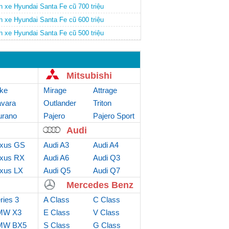
n xe Hyundai Santa Fe cũ 700 triệu
n xe Hyundai Santa Fe cũ 600 triệu
n xe Hyundai Santa Fe cũ 500 triệu
Mitsubishi
ke
Mirage
Attrage
vara
Outlander
Triton
rano
Sport
Pajero
Pajero Sport
Audi
xus GS
Audi A3
Audi A4
xus RX
Audi A6
Audi Q3
xus LX
Audi Q5
Audi Q7
Mercedes Benz
ries 3
A Class
C Class
MW X3
E Class
V Class
MW BX5
S Class
G Class