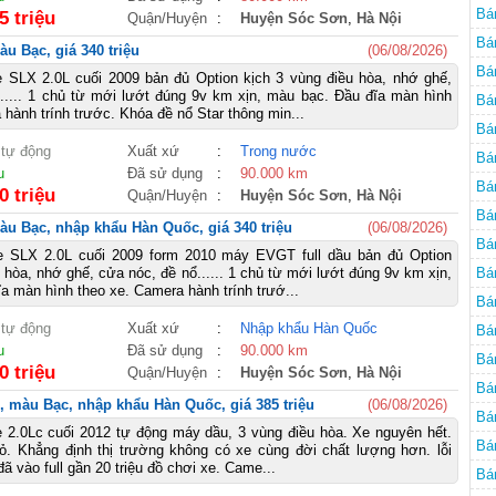
Bá
5 triệu
Quận/Huyện
:
Huyện Sóc Sơn
,
Hà Nội
Bá
u Bạc, giá 340 triệu
(06/08/2026)
Bá
e SLX 2.0L cuối 2009 bản đủ Option kịch 3 vùng điều hòa, nhớ ghế,
..... 1 chủ từ mới lướt đúng 9v km xịn, màu bạc. Đầu đĩa màn hình
Bá
 hành trính trước. Khóa đề nổ Star thông min...
Bá
 tự động
Xuất xứ
:
Trong nước
Bá
u
Đã sử dụng
:
90.000 km
Bá
0 triệu
Quận/Huyện
:
Huyện Sóc Sơn
,
Hà Nội
Bá
àu Bạc, nhập khẩu Hàn Quốc, giá 340 triệu
(06/08/2026)
Bá
e SLX 2.0L cuối 2009 form 2010 máy EVGT full dầu bản đủ Option
 hòa, nhớ ghế, cửa nóc, đề nổ...... 1 chủ từ mới lướt đúng 9v km xịn,
Bá
a màn hình theo xe. Camera hành trính trướ...
Bá
 tự động
Xuất xứ
:
Nhập khẩu Hàn Quốc
Bá
u
Đã sử dụng
:
90.000 km
Bá
0 triệu
Quận/Huyện
:
Huyện Sóc Sơn
,
Hà Nội
2W
Bá
, màu Bạc, nhập khẩu Hàn Quốc, giá 385 triệu
(06/08/2026)
cũ
Bá
 2.0Lc cuối 2012 tự động máy dầu, 3 vùng điều hòa. Xe nguyên hết.
Bá
hỏ. Khẳng định thị trường không có xe cùng đời chất lượng hơn. lỗi
ã vào full gần 20 triệu đồ chơi xe. Came...
Bá