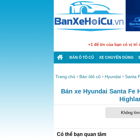
+1 để tin của bạn có vị trí
BÁN Ô TÔ CŨ
XE CHUYÊN DÙNG
Trang chủ
Bán ôtô cũ
Hyundai
Santa 
Bán xe Hyundai Santa Fe Hi
Highla
Không tìm 
Có thể bạn quan tâm