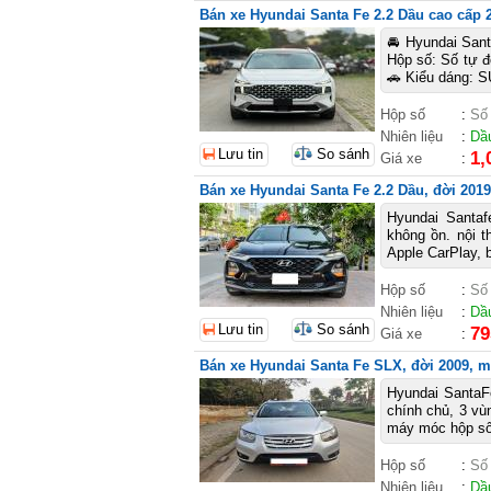
Bán xe Hyundai Santa Fe 2.2 Dầu cao cấp 2
🚘 Hyundai San
Hộp số: Số tự đ
🚗 Kiểu dáng: S
Hộp số
:
Số
Nhiên liệu
:
Dầ
Lưu tin
So sánh
1,
Giá xe
:
Bán xe Hyundai Santa Fe 2.2 Dầu, đời 2019
Hyundai Santaf
không ồn. nội t
Apple CarPlay, b
Hộp số
:
Số
Nhiên liệu
:
Dầ
Lưu tin
So sánh
79
Giá xe
:
Bán xe Hyundai Santa Fe SLX, đời 2009, m
Hyundai SantaF
chính chủ, 3 vù
máy móc hộp số 
Hộp số
:
Số
Nhiên liệu
:
Dầ