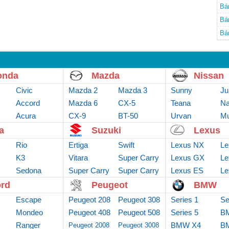
Bá
Bá
Bá
onda
Mazda
Nissan
Civic
Mazda 2
Mazda 3
Sunny
Ju
Accord
Mazda 6
CX-5
Teana
Na
Acura
CX-9
BT-50
Urvan
Mu
a
Suzuki
Lexus
Rio
Ertiga
Swift
Lexus NX
Le
K3
Vitara
Super Carry
Lexus GX
Le
Sedona
Super Carry
Van
Super Carry
Lexus ES
Le
truck
Pro
rd
Peugeot
BMW
Escape
Peugeot 208
Peugeot 308
Series 1
Se
Mondeo
Peugeot 408
Peugeot 508
Series 5
B
Ranger
BMW X4
B
Peugeot 2008
Peugeot 3008