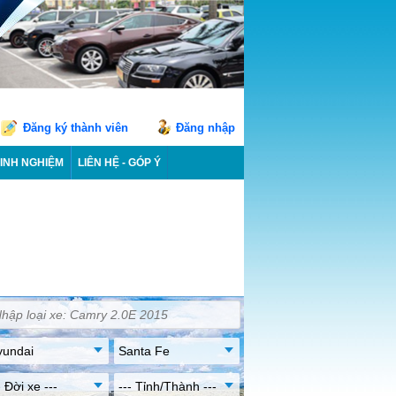
Đăng ký thành viên
Đăng nhập
INH NGHIỆM
LIÊN HỆ - GÓP Ý
yundai
Santa Fe
- Đời xe ---
--- Tỉnh/Thành ---