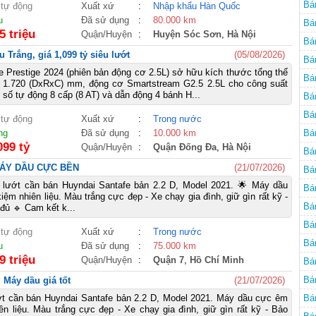
Bá
 tự động
Xuất xứ
:
Nhập khẩu Hàn Quốc
u
Đã sử dụng
:
80.000 km
Bá
5 triệu
Quận/Huyện
:
Huyện Sóc Sơn
,
Hà Nội
Bá
 Trắng, giá 1,099 tỷ siêu lướt
(05/08/2026)
Bá
 Prestige 2024 (phiên bản động cơ 2.5L) sở hữu kích thước tổng thể
Bá
x 1.720 (DxRxC) mm, động cơ Smartstream G2.5 2.5L cho công suất
 số tự động 8 cấp (8 AT) và dẫn động 4 bánh H...
Bá
Bá
 tự động
Xuất xứ
:
Trong nước
cũ
ng
Đã sử dụng
:
10.000 km
Bá
099 tỷ
Quận/Huyện
:
Quận Đống Đa
,
Hà Nội
Bá
- MÁY DẦU CỰC BỀN
(21/07/2026)
Bá
lướt cần bán Huyndai Santafe bản 2.2 D, Model 2021. 🌟 Máy dầu
Bá
ệm nhiên liệu. Màu trắng cực đẹp - Xe chạy gia đình, giữ gìn rất kỹ -
Bá
đủ 🔹 Cam kết k...
Bá
 tự động
Xuất xứ
:
Trong nước
Bá
u
Đã sử dụng
:
75.000 km
9 triệu
Quận/Huyện
:
Quận 7
,
Hồ Chí Minh
Bá
Bá
 Máy dầu giá tốt
(21/07/2026)
t cần bán Huyndai Santafe bản 2.2 D, Model 2021. Máy dầu cực êm
Bá
n liệu. Màu trắng cực đẹp - Xe chạy gia đình, giữ gìn rất kỹ - Bảo
cũ