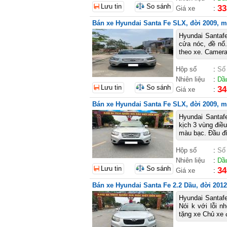
Lưu tin
So sánh
33
Giá xe
:
Bán xe Hyundai Santa Fe SLX, đời 2009, mà
Hyundai Santaf
cửa nóc, đề nổ.
theo xe. Camera
Hộp số
:
Số
Nhiên liệu
:
Dầ
Lưu tin
So sánh
34
Giá xe
:
Bán xe Hyundai Santa Fe SLX, đời 2009, m
Hyundai Santaf
kịch 3 vùng điều
màu bạc. Đầu đĩ
Hộp số
:
Số
Nhiên liệu
:
Dầ
Lưu tin
So sánh
34
Giá xe
:
Bán xe Hyundai Santa Fe 2.2 Dầu, đời 2012
Hyundai Santafe
Nói k với lỗi n
tặng xe Chủ xe đ