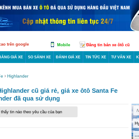
 cao trên google
Mobile
Đăng tin bán xe ôtô cũ
BẢNG GIÁ XE
SO SÁNH XE
ĐÁNH GIÁ XE
TIN TỨC XE
TƯ VẤN XE
K
Fe
Highlander
ghlander cũ giá rẻ, giá xe ôtô Santa Fe
nder đã qua sử dụng
thấy tin nào theo yêu cầu của bạn
H
--