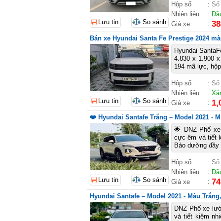
Hộp số
:
Số
Nhiên liệu
:
Dầ
Lưu tin
So sánh
38
Giá xe
:
Bán xe Hyundai Santa Fe Prestige 2024 màu
Hyundai SantaFe
4.830 x 1.900 
194 mã lực, hộp
Hộp số
:
Số
Nhiên liệu
:
Xă
Lưu tin
So sánh
1,
Giá xe
:
❤️ Hyundai Santafe Trắng – Model 2021 
🌟 DNZ Phố xe 
cực êm và tiết ki
Bảo dưỡng đầy 
Hộp số
:
Số
Nhiên liệu
:
Dầ
Lưu tin
So sánh
74
Giá xe
:
Hyundai Santafe – Model 2021 - Màu Trắng,
DNZ Phố xe lướ
và tiết kiệm nhiê