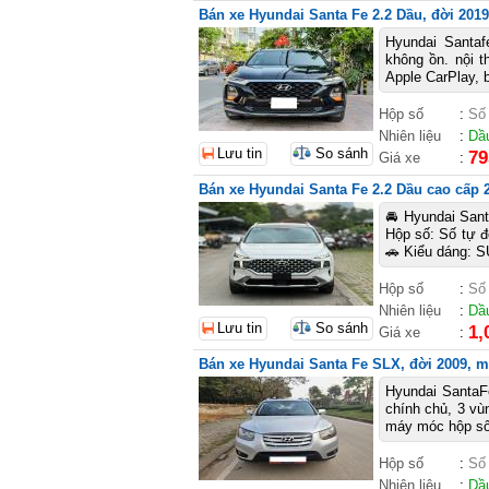
Bán xe Hyundai Santa Fe 2.2 Dầu, đời 2019
Hyundai Santaf
không ồn. nội t
Apple CarPlay, b
Hộp số
:
Số
Nhiên liệu
:
Dầ
Lưu tin
So sánh
79
Giá xe
:
Bán xe Hyundai Santa Fe 2.2 Dầu cao cấp 2
🚘 Hyundai San
Hộp số: Số tự đ
🚗 Kiểu dáng: S
Hộp số
:
Số
Nhiên liệu
:
Dầ
Lưu tin
So sánh
1,
Giá xe
:
Bán xe Hyundai Santa Fe SLX, đời 2009, m
Hyundai SantaF
chính chủ, 3 vù
máy móc hộp số 
Hộp số
:
Số
Nhiên liệu
:
Dầ