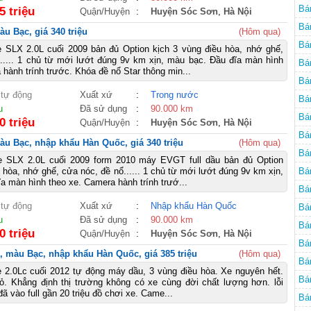
Bá
5 triệu
Quận/Huyện
:
Huyện Sóc Sơn
,
Hà Nội
Bá
u Bạc, giá 340 triệu
(Hôm qua)
Bá
e SLX 2.0L cuối 2009 bản đủ Option kịch 3 vùng điều hòa, nhớ ghế,
..... 1 chủ từ mới lướt đúng 9v km xịn, màu bạc. Đầu đĩa màn hình
Bá
 hành trính trước. Khóa đề nổ Star thông min...
Bá
 tự động
Xuất xứ
:
Trong nước
Bá
u
Đã sử dụng
:
90.000 km
Bá
0 triệu
Quận/Huyện
:
Huyện Sóc Sơn
,
Hà Nội
Bá
àu Bạc, nhập khẩu Hàn Quốc, giá 340 triệu
(Hôm qua)
Bá
e SLX 2.0L cuối 2009 form 2010 máy EVGT full dầu bản đủ Option
 hòa, nhớ ghế, cửa nóc, đề nổ...... 1 chủ từ mới lướt đúng 9v km xịn,
Bá
a màn hình theo xe. Camera hành trính trướ...
Bá
 tự động
Xuất xứ
:
Nhập khẩu Hàn Quốc
Bá
u
Đã sử dụng
:
90.000 km
Bá
0 triệu
Quận/Huyện
:
Huyện Sóc Sơn
,
Hà Nội
2W
Bá
, màu Bạc, nhập khẩu Hàn Quốc, giá 385 triệu
(Hôm qua)
cũ
Bá
 2.0Lc cuối 2012 tự động máy dầu, 3 vùng điều hòa. Xe nguyên hết.
Bá
hỏ. Khẳng định thị trường không có xe cùng đời chất lượng hơn. lỗi
ã vào full gần 20 triệu đồ chơi xe. Came...
Bá