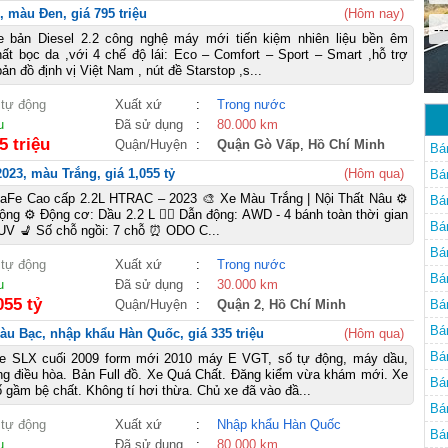
, màu Đen, giá 795 triệu
(Hôm nay)
--
e bản Diesel 2.2 công nghệ máy mới tiến kiệm nhiên liệu bền êm
hất bọc da ,với 4 chế độ lái: Eco – Comfort – Sport – Smart ,hỗ trợ
ản đồ định vị Việt Nam , nút đề Starstop ,s...
 tự động
Xuất xứ
:
Trong nước
u
Đã sử dụng
:
80.000 km
5 triệu
Quận/Huyện
:
Quận Gò Vấp
,
Hồ Chí Minh
Bá
023, màu Trắng, giá 1,055 tỷ
(Hôm qua)
Bá
taFe Cao cấp 2.2L HTRAC – 2023 🎨 Xe Màu Trắng | Nội Thất Nâu ⚙️
Bá
ộng ⚙️ Động cơ: Dầu 2.2 L 🚴‍♀️ Dẫn động: AWD - 4 bánh toàn thời gian
Bá
UV 💺 Số chỗ ngồi: 7 chỗ ⏰ ODO C...
Bá
 tự động
Xuất xứ
:
Trong nước
Bá
u
Đã sử dụng
:
30.000 km
055 tỷ
Quận/Huyện
:
Quận 2
,
Hồ Chí Minh
Bá
Bá
àu Bạc, nhập khẩu Hàn Quốc, giá 335 triệu
(Hôm qua)
Bá
e SLX cuối 2009 form mới 2010 máy E VGT, số tự động, máy dầu,
ng điều hòa. Bản Full đồ. Xe Quá Chất. Đăng kiểm vừa khám mới. Xe
Bá
gầm bệ chất. Không tí hơi thừa. Chủ xe đã vào đầ...
Bá
 tự động
Xuất xứ
:
Nhập khẩu Hàn Quốc
Bá
u
Đã sử dụng
:
80.000 km