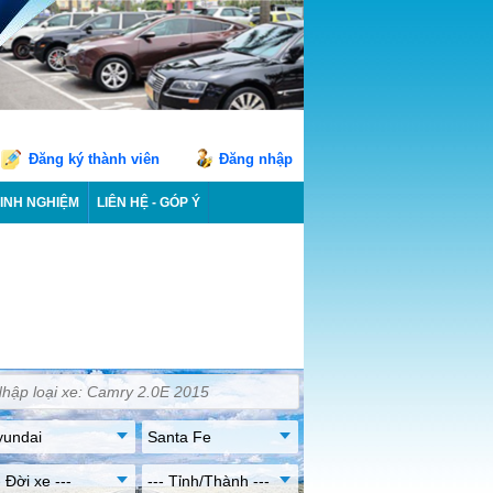
Đăng ký thành viên
Đăng nhập
INH NGHIỆM
LIÊN HỆ - GÓP Ý
yundai
Santa Fe
- Đời xe ---
--- Tỉnh/Thành ---