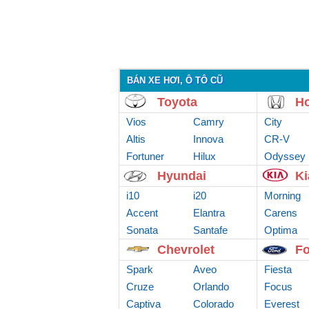
BÁN XE HƠI, Ô TÔ CŨ
Toyota
H
Vios
Camry
City
Altis
Innova
CR-V
Fortuner
Hilux
Odyssey
Hyundai
Ki
i10
i20
Morning
Accent
Elantra
Carens
Sonata
Santafe
Optima
Chevrolet
Fo
Spark
Aveo
Fiesta
Cruze
Orlando
Focus
Captiva
Colorado
Everest