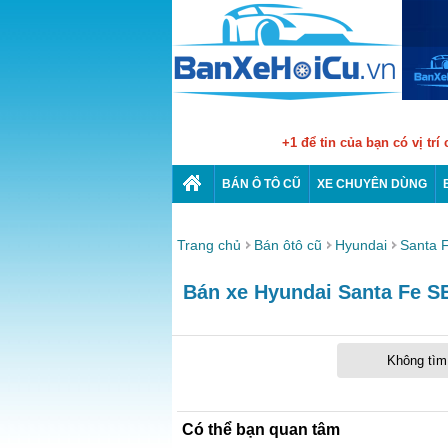
+1 để tin của bạn có vị trí
BÁN Ô TÔ CŨ
XE CHUYÊN DÙNG
Trang chủ
Bán ôtô cũ
Hyundai
Santa 
Bán xe Hyundai Santa Fe SE 
Không tìm 
Có thể bạn quan tâm