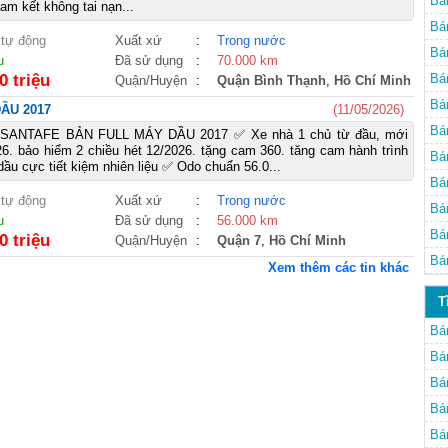
Bá
am kết không tai nạn...
Bá
 tự động
Xuất xứ
:
Trong nước
Bá
u
Đã sử dụng
:
70.000 km
0 triệu
Bá
Quận/Huyện
:
Quận Bình Thạnh
,
Hồ Chí Minh
Bá
ẦU 2017
(11/05/2026)
Bá
SANTAFE BẢN FULL MÁY DẦU 2017 ✅ Xe nhà 1 chủ từ đầu, mới
6. bảo hiểm 2 chiều hét 12/2026. tặng cam 360. tăng cam hành trình
cũ
Bá
dầu cực tiết kiệm nhiên liệu ✅ Odo chuẩn 56.0...
cũ
Bá
 tự động
Xuất xứ
:
Trong nước
Bá
u
Đã sử dụng
:
56.000 km
Bá
0 triệu
Quận/Huyện
:
Quận 7
,
Hồ Chí Minh
Bá
Xem thêm các tin khác
T
Bá
Bá
Bá
Bá
Bá