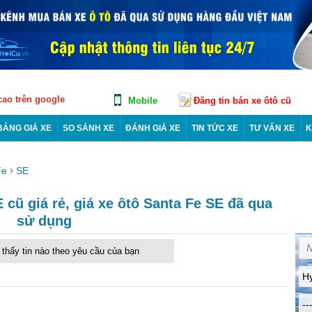
 cao trên google
Mobile
Đăng tin bán xe ôtô cũ
BẢNG GIÁ XE
SO SÁNH XE
ĐÁNH GIÁ XE
TIN TỨC XE
TƯ VẤN XE
K
Fe
SE
cũ giá rẻ, giá xe ôtô Santa Fe SE đã qua
sử dụng
thấy tin nào theo yêu cầu của bạn
H
--