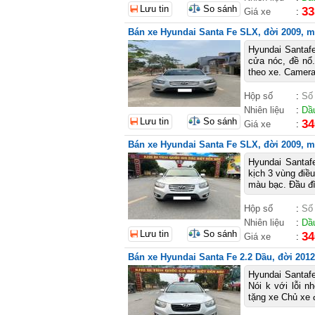
Lưu tin
So sánh
33
Giá xe
:
Bán xe Hyundai Santa Fe SLX, đời 2009, mà
Hyundai Santaf
cửa nóc, đề nổ.
theo xe. Camera
Hộp số
:
Số
Nhiên liệu
:
Dầ
Lưu tin
So sánh
34
Giá xe
:
Bán xe Hyundai Santa Fe SLX, đời 2009, m
Hyundai Santaf
kịch 3 vùng điều
màu bạc. Đầu đĩ
Hộp số
:
Số
Nhiên liệu
:
Dầ
Lưu tin
So sánh
34
Giá xe
:
Bán xe Hyundai Santa Fe 2.2 Dầu, đời 2012
Hyundai Santafe
Nói k với lỗi n
tặng xe Chủ xe đ