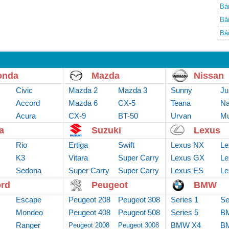
Bá
Bá
Bá
onda
Mazda
Nissan
Civic
Mazda 2
Mazda 3
Sunny
Ju
Accord
Mazda 6
CX-5
Teana
Na
Acura
CX-9
BT-50
Urvan
Mu
a
Suzuki
Lexus
Rio
Ertiga
Swift
Lexus NX
Le
K3
Vitara
Super Carry
Lexus GX
Le
Sedona
Super Carry
Van
Super Carry
Lexus ES
Le
truck
Pro
rd
Peugeot
BMW
Escape
Peugeot 208
Peugeot 308
Series 1
Se
Mondeo
Peugeot 408
Peugeot 508
Series 5
B
Ranger
BMW X4
B
Peugeot 2008
Peugeot 3008