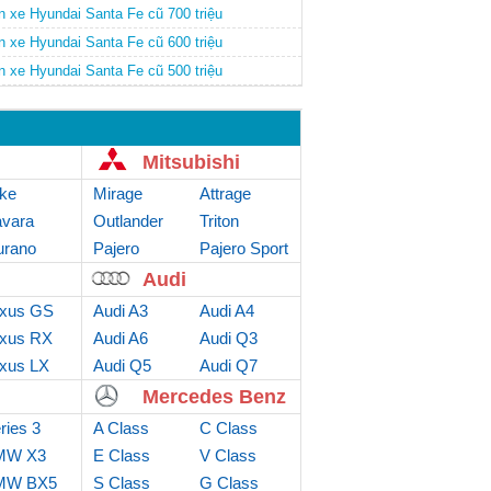
n xe Hyundai Santa Fe cũ 700 triệu
n xe Hyundai Santa Fe cũ 600 triệu
n xe Hyundai Santa Fe cũ 500 triệu
Mitsubishi
ke
Mirage
Attrage
vara
Outlander
Triton
rano
Sport
Pajero
Pajero Sport
Audi
xus GS
Audi A3
Audi A4
xus RX
Audi A6
Audi Q3
xus LX
Audi Q5
Audi Q7
Mercedes Benz
ries 3
A Class
C Class
MW X3
E Class
V Class
MW BX5
S Class
G Class