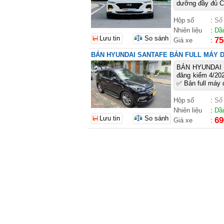
dưỡng đầy đủ C
Hộp số
:
Số
Nhiên liệu
:
Dầ
Lưu tin
So sánh
75
Giá xe
:
BÁN HYUNDAI SANTAFE BẢN FULL MÁY D
BÁN HYUNDAI 
đăng kiểm 4/202
✅ Bản full máy 
Hộp số
:
Số
Nhiên liệu
:
Dầ
Lưu tin
So sánh
69
Giá xe
: