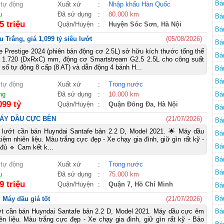
Bá
 tự động
Xuất xứ
:
Nhập khẩu Hàn Quốc
u
Đã sử dụng
:
80.000 km
Bá
5 triệu
Quận/Huyện
:
Huyện Sóc Sơn
,
Hà Nội
Bá
 Trắng, giá 1,099 tỷ siêu lướt
(05/08/2026)
Bá
 Prestige 2024 (phiên bản động cơ 2.5L) sở hữu kích thước tổng thể
Bá
x 1.720 (DxRxC) mm, động cơ Smartstream G2.5 2.5L cho công suất
 số tự động 8 cấp (8 AT) và dẫn động 4 bánh H...
Bá
Bá
 tự động
Xuất xứ
:
Trong nước
cũ
ng
Đã sử dụng
:
10.000 km
Bá
099 tỷ
Quận/Huyện
:
Quận Đống Đa
,
Hà Nội
Bá
- MÁY DẦU CỰC BỀN
(21/07/2026)
Bá
lướt cần bán Huyndai Santafe bản 2.2 D, Model 2021. 🌟 Máy dầu
Bá
ệm nhiên liệu. Màu trắng cực đẹp - Xe chạy gia đình, giữ gìn rất kỹ -
Bá
đủ 🔹 Cam kết k...
Bá
 tự động
Xuất xứ
:
Trong nước
Bá
u
Đã sử dụng
:
75.000 km
9 triệu
Quận/Huyện
:
Quận 7
,
Hồ Chí Minh
Bá
Bá
 Máy dầu giá tốt
(21/07/2026)
t cần bán Huyndai Santafe bản 2.2 D, Model 2021. Máy dầu cực êm
Bá
n liệu. Màu trắng cực đẹp - Xe chạy gia đình, giữ gìn rất kỹ - Bảo
cũ