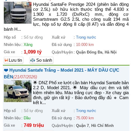
Hyundai SantaFe Prestige 2024 (phiên bản động
cơ 2.5L) sở hữu kích thước tổng thể 4.830 x
1.900 x 1.720 (DxRxC) mm, động cơ
Smartstream G2.5 2.5L cho công suất 194 mã
lực, hộp số tự động 8 cấp (8 AT) và dẫn động 4
bánh H...
Hộp số
:
Số tự động
Xuất xứ
:
Trong nước
Nhiên liệu
:
Xăng
Đã sử dụng
:
10.000 km
1,099 tỷ
Giá xe
:
Quận/Huyện
:
Quận Đống Đa
,
Hà Nội
Lưu tin
So sánh
❤️ Hyundai Santafe Trắng – Model 2021 - MÁY DẦU CỰC
BỀN
(21/07/2026)
🌟 DNZ Phố xe lướt cần bán Huyndai Santafe bản
2.2 D, Model 2021. 🌟 Máy dầu cực êm và tiết
kiệm nhiên liệu. Màu trắng cực đẹp - Xe chạy gia
đình, giữ gìn rất kỹ - Bảo dưỡng đầy đủ 🔹 Cam
kết k...
Hộp số
:
Số tự động
Xuất xứ
:
Trong nước
Nhiên liệu
:
Dầu
Đã sử dụng
:
75.000 km
749 triệu
Giá xe
:
Quận/Huyện
:
Quận 7
,
Hồ Chí Minh