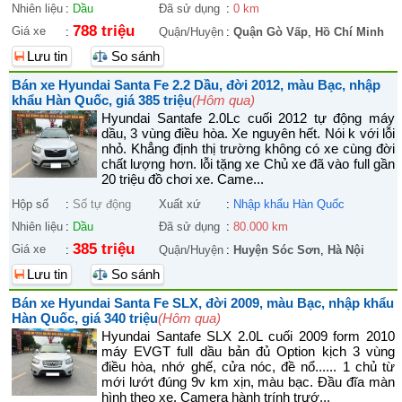
Nhiên liệu
:
Dầu
Đã sử dụng
:
0 km
788 triệu
Giá xe
:
Quận/Huyện
:
Quận Gò Vấp
,
Hồ Chí Minh
Lưu tin
So sánh
Bán xe Hyundai Santa Fe 2.2 Dầu, đời 2012, màu Bạc, nhập
khẩu Hàn Quốc, giá 385 triệu
(Hôm qua)
Hyundai Santafe 2.0Lc cuối 2012 tự động máy
dầu, 3 vùng điều hòa. Xe nguyên hết. Nói k với lỗi
nhỏ. Khẳng định thị trường không có xe cùng đời
chất lượng hơn. lỗi tặng xe Chủ xe đã vào full gần
20 triệu đồ chơi xe. Came...
Hộp số
:
Số tự động
Xuất xứ
:
Nhập khẩu Hàn Quốc
Nhiên liệu
:
Dầu
Đã sử dụng
:
80.000 km
385 triệu
Giá xe
:
Quận/Huyện
:
Huyện Sóc Sơn
,
Hà Nội
Lưu tin
So sánh
Bán xe Hyundai Santa Fe SLX, đời 2009, màu Bạc, nhập khẩu
Hàn Quốc, giá 340 triệu
(Hôm qua)
Hyundai Santafe SLX 2.0L cuối 2009 form 2010
máy EVGT full dầu bản đủ Option kịch 3 vùng
điều hòa, nhớ ghế, cửa nóc, đề nổ...... 1 chủ từ
mới lướt đúng 9v km xịn, màu bạc. Đầu đĩa màn
hình theo xe. Camera hành trính trướ...