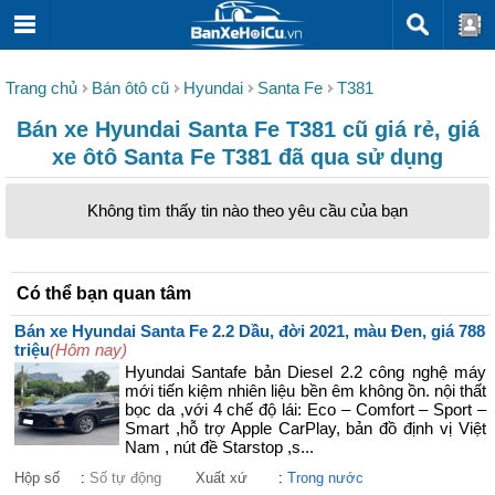
Trang chủ
Bán ôtô cũ
Hyundai
Santa Fe
T381
Bán xe Hyundai Santa Fe T381 cũ giá rẻ, giá
xe ôtô Santa Fe T381 đã qua sử dụng
Không tìm thấy tin nào theo yêu cầu của bạn
Có thể bạn quan tâm
Bán xe Hyundai Santa Fe 2.2 Dầu, đời 2021, màu Đen, giá 788
triệu
(Hôm nay)
Hyundai Santafe bản Diesel 2.2 công nghệ máy
mới tiến kiệm nhiên liệu bền êm không ồn. nội thất
bọc da ,với 4 chế độ lái: Eco – Comfort – Sport –
Smart ,hỗ trợ Apple CarPlay, bản đồ định vị Việt
Nam , nút đề Starstop ,s...
Hộp số
:
Số tự động
Xuất xứ
:
Trong nước