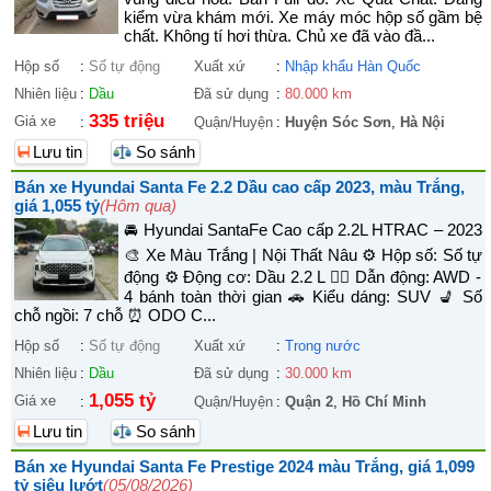
kiểm vừa khám mới. Xe máy móc hộp số gầm bệ
chất. Không tí hơi thừa. Chủ xe đã vào đầ...
Hộp số
:
Số tự động
Xuất xứ
:
Nhập khẩu Hàn Quốc
Nhiên liệu
:
Dầu
Đã sử dụng
:
80.000 km
335 triệu
Giá xe
:
Quận/Huyện
:
Huyện Sóc Sơn
,
Hà Nội
Lưu tin
So sánh
Bán xe Hyundai Santa Fe 2.2 Dầu cao cấp 2023, màu Trắng,
giá 1,055 tỷ
(Hôm qua)
🚘 Hyundai SantaFe Cao cấp 2.2L HTRAC – 2023
🎨 Xe Màu Trắng | Nội Thất Nâu ⚙️ Hộp số: Số tự
động ⚙️ Động cơ: Dầu 2.2 L 🚴‍♀️ Dẫn động: AWD -
4 bánh toàn thời gian 🚗 Kiểu dáng: SUV 💺 Số
chỗ ngồi: 7 chỗ ⏰ ODO C...
Hộp số
:
Số tự động
Xuất xứ
:
Trong nước
Nhiên liệu
:
Dầu
Đã sử dụng
:
30.000 km
1,055 tỷ
Giá xe
:
Quận/Huyện
:
Quận 2
,
Hồ Chí Minh
Lưu tin
So sánh
Bán xe Hyundai Santa Fe Prestige 2024 màu Trắng, giá 1,099
tỷ siêu lướt
(05/08/2026)