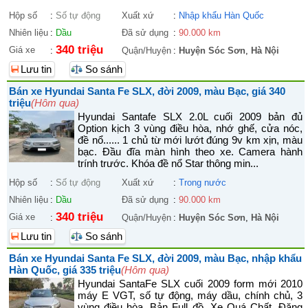
Hộp số
:
Số tự động
Xuất xứ
:
Nhập khẩu Hàn Quốc
Nhiên liệu
:
Dầu
Đã sử dụng
:
90.000 km
340 triệu
Giá xe
:
Quận/Huyện
:
Huyện Sóc Sơn
,
Hà Nội
Lưu tin
So sánh
Bán xe Hyundai Santa Fe SLX, đời 2009, màu Bạc, giá 340
triệu
(Hôm qua)
Hyundai Santafe SLX 2.0L cuối 2009 bản đủ
Option kịch 3 vùng điều hòa, nhớ ghế, cửa nóc,
đề nổ...... 1 chủ từ mới lướt đúng 9v km xịn, màu
bạc. Đầu đĩa màn hình theo xe. Camera hành
trính trước. Khóa đề nổ Star thông min...
Hộp số
:
Số tự động
Xuất xứ
:
Trong nước
Nhiên liệu
:
Dầu
Đã sử dụng
:
90.000 km
340 triệu
Giá xe
:
Quận/Huyện
:
Huyện Sóc Sơn
,
Hà Nội
Lưu tin
So sánh
Bán xe Hyundai Santa Fe SLX, đời 2009, màu Bạc, nhập khẩu
Hàn Quốc, giá 335 triệu
(Hôm qua)
Hyundai SantaFe SLX cuối 2009 form mới 2010
máy E VGT, số tự động, máy dầu, chính chủ, 3
vùng điều hòa. Bản Full đồ. Xe Quá Chất. Đăng