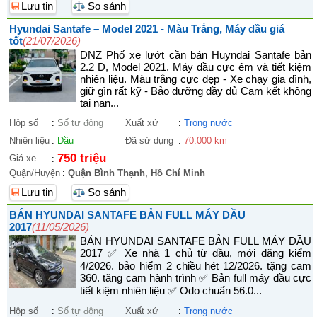
Lưu tin
So sánh
Hyundai Santafe – Model 2021 - Màu Trắng, Máy dầu giá
tốt
(21/07/2026)
DNZ Phố xe lướt cần bán Huyndai Santafe bản
2.2 D, Model 2021. Máy dầu cực êm và tiết kiệm
nhiên liệu. Màu trắng cực đẹp - Xe chạy gia đình,
giữ gìn rất kỹ - Bảo dưỡng đầy đủ Cam kết không
tai nạn...
Hộp số
:
Số tự động
Xuất xứ
:
Trong nước
Nhiên liệu
:
Dầu
Đã sử dụng
:
70.000 km
750 triệu
Giá xe
:
Quận/Huyện
:
Quận Bình Thạnh
,
Hồ Chí Minh
Lưu tin
So sánh
BÁN HYUNDAI SANTAFE BẢN FULL MÁY DẦU
2017
(11/05/2026)
BÁN HYUNDAI SANTAFE BẢN FULL MÁY DẦU
2017 ✅ Xe nhà 1 chủ từ đầu, mới đăng kiểm
4/2026. bảo hiểm 2 chiều hét 12/2026. tặng cam
360. tăng cam hành trình ✅ Bản full máy dầu cực
tiết kiệm nhiên liệu ✅ Odo chuẩn 56.0...
Hộp số
:
Số tự động
Xuất xứ
:
Trong nước