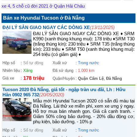
xe 4, 5 chỗ cũ đời 2021 ở Quận Hải Châu
Bán xe Hyundai Tucson ở Đà Nẵng
ĐẠI LÝ SẴN GIAO NGAY CÁC DÒNG XE
(13/11/2025)
ĐẠI LÝ SẴN GIAO NGAY CÁC DÒNG XE ♦ SRM
K990 (xanh thùng khung mui): 178 triệu ♦SRM T30
(trắng thùng kín): 230 triệu ♦ SRM T35 (trắng thùng
kín): 233 triệu ♦ SRM T50 (xanh thùng khung mui):
254 triệu (có giảm giá) ♦
Hộp số
:
Số tự động
Xuất xứ
:
Trong nước
Nhiên liệu
:
Xăng
Đã sử dụng
:
1.000 km
178 triệu
Giá xe
:
Quận/Huyện
:
Quận Cẩm Lệ
,
Đà Nẵng
Tucson 2020 Đà Nẵng, giá tốt - ngập tràn ưu đãi, Lh : Hữu
Hân 0902 965 732
(20/05/2020)
Mẫu mới Hyundai Tucson 2020 có sẵn đủ màu tại
Đà Nẵng. Lái thử xe miễn phí, xem xe ưng ý ngay.
Hỗ trợ mua bán nhanh gọn. Giá cả cạnh tranh. -
Giảm 50% công bảo dưỡng. - 20% dầu động cơ,
phụ kiện, bảo dưỡng. - 10% p
Hộp số
:
Số tự động
Xuất xứ
:
Trong nước