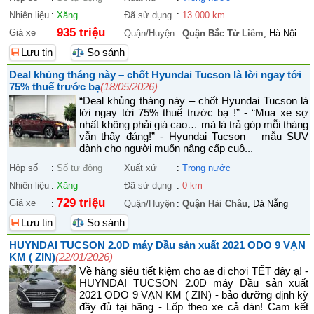
Nhiên liệu
:
Xăng
Đã sử dụng
:
13.000 km
935 triệu
Giá xe
:
Quận/Huyện
:
Quận Bắc Từ Liêm
, Hà Nội
Lưu tin
So sánh
Deal khủng tháng này – chốt Hyundai Tucson là lời ngay tới
75% thuế trước bạ
(18/05/2026)
“Deal khủng tháng này – chốt Hyundai Tucson là
lời ngay tới 75% thuế trước bạ !” - “Mua xe sợ
nhất không phải giá cao… mà là trả góp mỗi tháng
vẫn thấy đáng!” - Hyundai Tucson – mẫu SUV
dành cho người muốn nâng cấp cuộ...
Hộp số
:
Số tự động
Xuất xứ
:
Trong nước
Nhiên liệu
:
Xăng
Đã sử dụng
:
0 km
729 triệu
Giá xe
:
Quận/Huyện
:
Quận Hải Châu
, Đà Nẵng
Lưu tin
So sánh
HUYNDAI TUCSON 2.0D máy Dầu sản xuất 2021 ODO 9 VẠN
KM ( ZIN)
(22/01/2026)
Về hàng siêu tiết kiệm cho ae đi chơi TẾT đây ạ! -
HUYNDAI TUCSON 2.0D máy Dầu sản xuất
2021 ODO 9 VẠN KM ( ZIN) - bảo dưỡng định kỳ
đầy đủ tại hãng - Lốp theo xe cả dàn! Cam kết