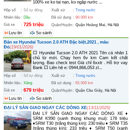
100% xe ko tai nạn, ko ngập nước ...
Hộp số
:
Số tự động
Xuất xứ
:
Trong nước
Nhiên liệu
:
Dầu
Đã sử dụng
:
90.000 km
725 triệu
Giá xe
:
Quận/Huyện
:
Quận Hoàng Mai
, Hà Nội
Lưu tin
So sánh
Bán xe Hyundai Tucson 2.0 ATH Đặc biệt,2021 , màu
Đỏ
(19/01/2026)
💥 Hyundai Tucson 2.0 ATH 2021 Tên cá nhân 1
chủ từ mới. Chạy hơn 6v km Cam kết chất
lượng. Bao check test Giá chỉ 6xxtr . Hỗ trợ vay
Bank 💥 Liên hệ e: 0944,866,053 zl...
Hộp số
:
Số tự động
Xuất xứ
:
Trong nước
Nhiên liệu
:
Xăng
Đã sử dụng
:
65.000 km
679 triệu
Giá xe
:
Quận/Huyện
:
Quận Cầu Giấy
, Hà Nội
Lưu tin
So sánh
ĐẠI LÝ SẴN GIAO NGAY CÁC DÒNG XE
(13/11/2025)
ĐẠI LÝ SẴN GIAO NGAY CÁC DÒNG XE ♦
SRM K990 (xanh thùng khung mui): 178 triệu
♦SRM T30 (trắng thùng kín): 230 triệu ♦ SRM T35
(trắng thùng kín): 233 triệu ♦ SRM T50 (xanh