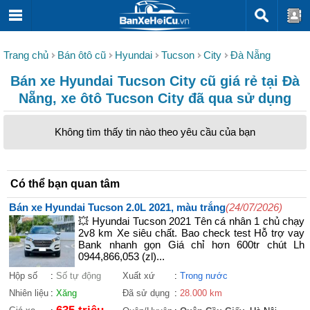
Trang chủ
Bán ôtô cũ
Hyundai
Tucson
City
Đà Nẵng
Bán xe Hyundai Tucson City cũ giá rẻ tại Đà
Nẵng, xe ôtô Tucson City đã qua sử dụng
Không tìm thấy tin nào theo yêu cầu của bạn
Có thể bạn quan tâm
Bán xe Hyundai Tucson 2.0L 2021, màu trắng
(24/07/2026)
💥 Hyundai Tucson 2021 Tên cá nhân 1 chủ chạy
2v8 km Xe siêu chất. Bao check test Hỗ trợ vay
Bank nhanh gọn Giá chỉ hơn 600tr chút Lh
0944,866,053 (zl)...
Hộp số
:
Số tự động
Xuất xứ
:
Trong nước
Nhiên liệu
:
Xăng
Đã sử dụng
:
28.000 km