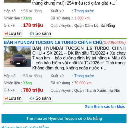
thùng khung mui): 254 triệu (có giảm giá) ♦...
Hộp số
:
Số tự động
Xuất xứ
:
Trong nước
Nhiên liệu
:
Xăng
Đã sử dụng
:
1.000 km
178 triệu
Giá xe
:
Quận/Huyện
:
Quận Cẩm Lệ
, Đà Nẵng
Lưu tin
So sánh
BÁN HYUNDAI TUCSON 1.6 TURBO CHÍNH CHỦ
(07/08/2025)
BÁN HYUNDAI TUCSON 1.6 TURBO CHÍNH
CHỦ ♦ SX 2021 – ĐK lần đầu T1/2022 ♦ Xe chạy
7 vạn km – bảo dưỡng định kỳ tại hãng ♦ Màu đỏ
– còn bảo hiểm vật chất tới T1/2026 ✅ Tình trạng:
Không đâm đụng, không ngập nước ♦ ...
Hộp số
:
Số tự động
Xuất xứ
:
Trong nước
Nhiên liệu
:
Xăng
Đã sử dụng
:
70.000 km
780 triệu
Giá xe
:
Quận/Huyện
:
Quận Thanh Xuân
, Hà Nội
Lưu tin
So sánh
Xem thêm các tin khác
Tìm mua xe Hyundai Tucson cũ ở Đà Nẵng
Bán xe hơi cũ ở Đà Nẵng