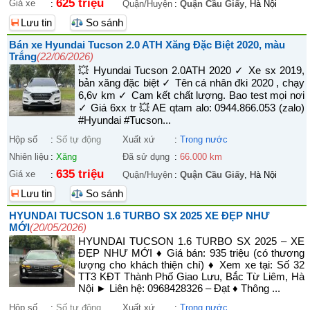
625 triệu
Giá xe
:
Quận/Huyện
:
Quận Cầu Giấy
, Hà Nội
Lưu tin
So sánh
Bán xe Hyundai Tucson 2.0 ATH Xăng Đặc Biệt 2020, màu
Trắng
(22/06/2026)
💥 Hyundai Tucson 2.0ATH 2020 ✓ Xe sx 2019,
bản xăng đặc biệt ✓ Tên cá nhân đki 2020 , chạy
6,6v km ✓ Cam kết chất lượng. Bao test mọi nơi
✓ Giá 6xx tr 💥 AE qtam alo: 0944.866.053 (zalo)
#Hyundai #Tucson...
Hộp số
:
Số tự động
Xuất xứ
:
Trong nước
Nhiên liệu
:
Xăng
Đã sử dụng
:
66.000 km
635 triệu
Giá xe
:
Quận/Huyện
:
Quận Cầu Giấy
, Hà Nội
Lưu tin
So sánh
HYUNDAI TUCSON 1.6 TURBO SX 2025 XE ĐẸP NHƯ
MỚI
(20/05/2026)
HYUNDAI TUCSON 1.6 TURBO SX 2025 – XE
ĐẸP NHƯ MỚI ♦ Giá bán: 935 triệu (có thương
lượng cho khách thiện chí) ♦ Xem xe tại: Số 32
TT3 KĐT Thành Phố Giao Lưu, Bắc Từ Liêm, Hà
Nội ► Liên hệ: 0968428326 – Đạt ♦ Thông ...
Hộp số
:
Số tự động
Xuất xứ
:
Trong nước