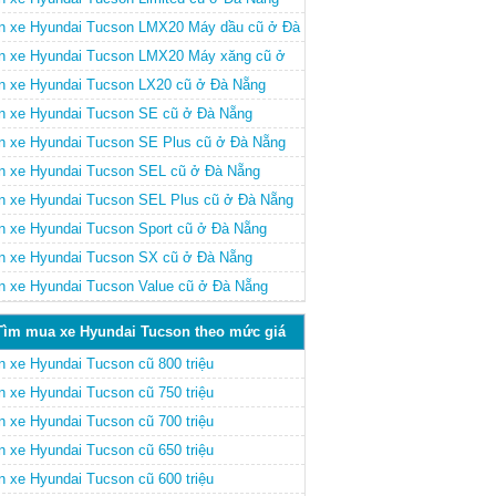
n xe Hyundai Tucson LMX20 Máy dầu cũ ở Đà
ng
n xe Hyundai Tucson LMX20 Máy xăng cũ ở
 Nẵng
n xe Hyundai Tucson LX20 cũ ở Đà Nẵng
n xe Hyundai Tucson SE cũ ở Đà Nẵng
n xe Hyundai Tucson SE Plus cũ ở Đà Nẵng
n xe Hyundai Tucson SEL cũ ở Đà Nẵng
n xe Hyundai Tucson SEL Plus cũ ở Đà Nẵng
n xe Hyundai Tucson Sport cũ ở Đà Nẵng
n xe Hyundai Tucson SX cũ ở Đà Nẵng
n xe Hyundai Tucson Value cũ ở Đà Nẵng
Tìm mua xe Hyundai Tucson theo mức giá
n xe Hyundai Tucson cũ 800 triệu
n xe Hyundai Tucson cũ 750 triệu
n xe Hyundai Tucson cũ 700 triệu
n xe Hyundai Tucson cũ 650 triệu
n xe Hyundai Tucson cũ 600 triệu