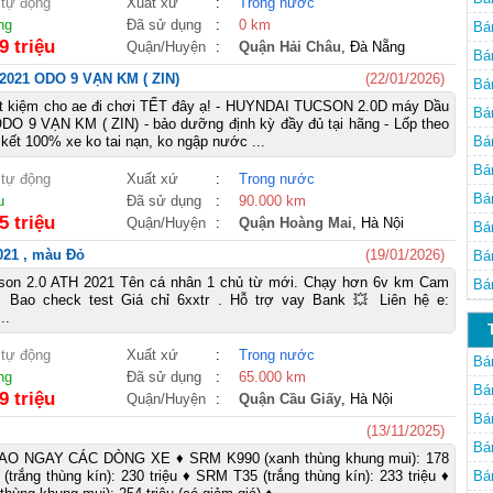
 tự động
Xuất xứ
:
Trong nước
ng
Đã sử dụng
:
0 km
Bá
9 triệu
Quận/Huyện
:
Quận Hải Châu
, Đà Nẵng
Nẵ
Bá
2021 ODO 9 VẠN KM ( ZIN)
(22/01/2026)
Đà
Bá
iết kiệm cho ae đi chơi TẾT đây ạ! - HUYNDAI TUCSON 2.0D máy Dầu
Bá
DO 9 VẠN KM ( ZIN) - bảo dưỡng định kỳ đầy đủ tại hãng - Lốp theo
kết 100% xe ko tai nạn, ko ngập nước ...
Bá
Bá
 tự động
Xuất xứ
:
Trong nước
Bá
u
Đã sử dụng
:
90.000 km
5 triệu
Quận/Huyện
:
Quận Hoàng Mai
, Hà Nội
Bá
021 , màu Đỏ
(19/01/2026)
Bá
son 2.0 ATH 2021 Tên cá nhân 1 chủ từ mới. Chạy hơn 6v km Cam
Bá
. Bao check test Giá chỉ 6xxtr . Hỗ trợ vay Bank 💥 Liên hệ e:
..
 tự động
Xuất xứ
:
Trong nước
Bá
ng
Đã sử dụng
:
65.000 km
Bá
9 triệu
Quận/Huyện
:
Quận Cầu Giấy
, Hà Nội
Bá
(13/11/2025)
Bá
AO NGAY CÁC DÒNG XE ♦ SRM K990 (xanh thùng khung mui): 178
(trắng thùng kín): 230 triệu ♦ SRM T35 (trắng thùng kín): 233 triệu ♦
Bá