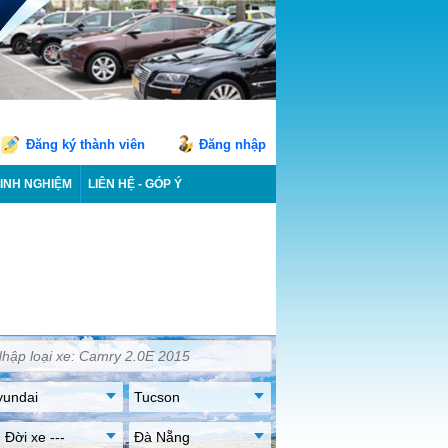
Đăng ký thành viên
Đăng nhập
INH NGHIỆM
LIÊN HỆ - GÓP Ý
yundai
Tucson
- Đời xe ---
Đà Nẵng