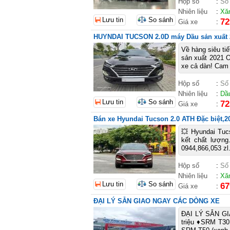
Hộp số
:
Số
Nhiên liệu
:
Xă
Lưu tin
So sánh
72
Giá xe
:
HUYNDAI TUCSON 2.0D máy Dầu sản xuất 
Về hàng siêu t
sản xuất 2021 O
xe cả dàn! Cam 
Hộp số
:
Số
Nhiên liệu
:
Dầ
Lưu tin
So sánh
72
Giá xe
:
Bán xe Hyundai Tucson 2.0 ATH Đặc biệt,2
💥 Hyundai Tuc
kết chất lượng
0944,866,053 zl.
Hộp số
:
Số
Nhiên liệu
:
Xă
Lưu tin
So sánh
67
Giá xe
:
ĐẠI LÝ SẴN GIAO NGAY CÁC DÒNG XE
ĐẠI LÝ SẴN GI
triệu ♦SRM T30 