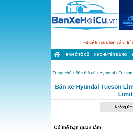
+1 để tin của bạn có vị trí
BÁN Ô TÔ CŨ
XE CHUYÊN DÙNG
Trang chủ
Bán ôtô cũ
Hyundai
Tucson
Bán xe Hyundai Tucson Limi
Limi
Không tìm 
Có thể bạn quan tâm