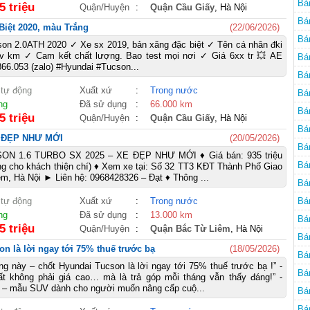
Bá
5 triệu
Quận/Huyện
:
Quận Cầu Giấy
, Hà Nội
Đà
Bá
Biệt 2020, màu Trắng
(22/06/2026)
Đà
Bá
son 2.0ATH 2020 ✓ Xe sx 2019, bản xăng đặc biệt ✓ Tên cá nhân đki
6v km ✓ Cam kết chất lượng. Bao test mọi nơi ✓ Giá 6xx tr 💥 AE
Bá
866.053 (zalo) #Hyundai #Tucson...
Nẵ
Bá
 tự động
Xuất xứ
:
Trong nước
Nẵ
Bá
ng
Đã sử dụng
:
66.000 km
Nẵ
Bá
5 triệu
Quận/Huyện
:
Quận Cầu Giấy
, Hà Nội
Nẵ
Bá
 ĐẸP NHƯ MỚI
(20/05/2026)
Nẵ
Bá
N 1.6 TURBO SX 2025 – XE ĐẸP NHƯ MỚI ♦ Giá bán: 935 triệu
Bá
g cho khách thiện chí) ♦ Xem xe tại: Số 32 TT3 KĐT Thành Phố Giao
m, Hà Nội ► Liên hệ: 0968428326 – Đạt ♦ Thông ...
Bá
 tự động
Xuất xứ
:
Trong nước
Bá
ng
Đã sử dụng
:
13.000 km
Bá
5 triệu
Quận/Huyện
:
Quận Bắc Từ Liêm
, Hà Nội
Bá
n là lời ngay tới 75% thuế trước bạ
(18/05/2026)
Bá
ng này – chốt Hyundai Tucson là lời ngay tới 75% thuế trước bạ !” -
Bá
t không phải giá cao… mà là trả góp mỗi tháng vẫn thấy đáng!” -
 – mẫu SUV dành cho người muốn nâng cấp cuộ...
Bá
Bá