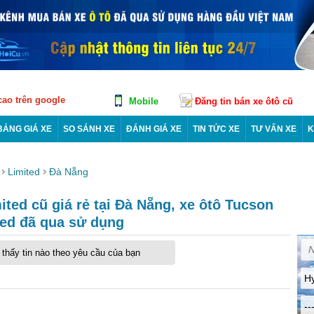
 cao trên google
Mobile
Đăng tin bán xe ôtô cũ
BẢNG GIÁ XE
SO SÁNH XE
ĐÁNH GIÁ XE
TIN TỨC XE
TƯ VẤN XE
K
Limited
Đà Nẵng
ted cũ giá rẻ tại Đà Nẵng, xe ôtô Tucson
ted đã qua sử dụng
thấy tin nào theo yêu cầu của bạn
H
--