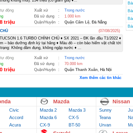
ùng khung mui): 254 triệu (có giảm giá) ♦...
Bá
 tự động
Xuất xứ
:
Trong nước
Bá
ng
Đã sử dụng
:
1.000 km
Bá
8 triệu
Quận/Huyện
:
Quận Cẩm Lệ
, Đà Nẵng
Bá
 CHỦ
(07/08/2025)
UCSON 1.6 TURBO CHÍNH CHỦ ♦ SX 2021 – ĐK lần đầu T1/2022 ♦
m – bảo dưỡng định kỳ tại hãng ♦ Màu đỏ – còn bảo hiểm vật chất tới
trạng: Không đâm đụng, không ngập nước ♦ ...
 tự động
Xuất xứ
:
Trong nước
ng
Đã sử dụng
:
70.000 km
0 triệu
Quận/Huyện
:
Quận Thanh Xuân
, Hà Nội
Xem thêm các tin khác
onda
Mazda
Nissan
Civic
Mazda 2
Mazda 3
Sunny
Ju
Accord
Mazda 6
CX-5
Teana
Na
Acura
CX-9
BT-50
Urvan
Mu