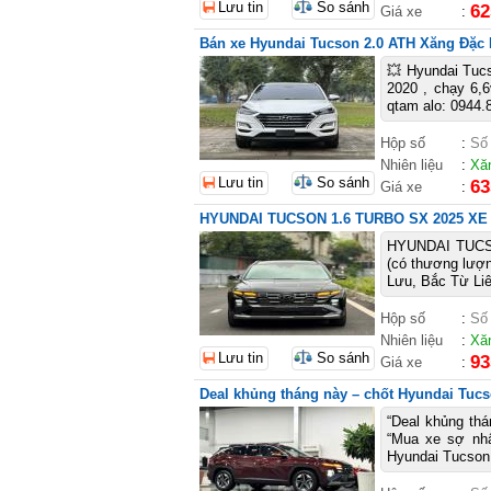
Lưu tin
So sánh
62
Giá xe
:
Bán xe Hyundai Tucson 2.0 ATH Xăng Đặc 
💥 Hyundai Tuc
2020 , chạy 6,
qtam alo: 0944.
Hộp số
:
Số
Nhiên liệu
:
Xă
Lưu tin
So sánh
63
Giá xe
:
HYUNDAI TUCSON 1.6 TURBO SX 2025 XE
HYUNDAI TUCSO
(có thương lượn
Lưu, Bắc Từ Liê
Hộp số
:
Số
Nhiên liệu
:
Xă
Lưu tin
So sánh
93
Giá xe
:
Deal khủng tháng này – chốt Hyundai Tucso
“Deal khủng thá
“Mua xe sợ nhấ
Hyundai Tucson