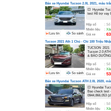
Bán xe Hyundai Tucson 2.0L 2021, màu trắ
💥 Hyundai Tuc
test Hỗ trợ vay 
Hộp số
:
Số
Nhiên liệu
:
Xă
Lưu tin
So sánh
63
Giá xe
:
Tucson 2021 Ath 1 Chủ - Chỉ 100 Triệu Nhậ
TUCSON 2021 A
Tucson 2.0 ATH
& BẢO DƯỠNG MI
Hộp số
:
Số
Nhiên liệu
:
Xă
Lưu tin
So sánh
53
Giá xe
:
Bán xe Hyundai Tucson ATH 2.0L 2020, mà
💥 Hyundai Tuc
Bao check test -
0944,866,053 (zl
Hộp số
:
Số
Nhiên liệu
:
Xă