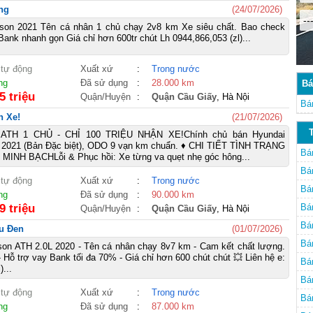
ng
(24/07/2026)
--
son 2021 Tên cá nhân 1 chủ chạy 2v8 km Xe siêu chất. Bao check
Bank nhanh gọn Giá chỉ hơn 600tr chút Lh 0944,866,053 (zl)...
 tự động
Xuất xứ
:
Trong nước
ng
Đã sử dụng
:
28.000 km
Bá
5 triệu
Quận/Huyện
:
Quận Cầu Giấy
, Hà Nội
Bá
n Xe!
(21/07/2026)
Nẵ
TH 1 CHỦ - CHỈ 100 TRIỆU NHẬN XE! ​Chính chủ bán Hyundai
 2021 (Bản Đặc biệt), ODO 9 vạn km chuẩn. ♦ CHI TIẾT TÌNH TRẠNG
Bá
NH BẠCH ​Lỗi & Phục hồi: Xe từng va quẹt nhẹ góc hông...
Bá
 tự động
Xuất xứ
:
Trong nước
Bá
ng
Đã sử dụng
:
90.000 km
9 triệu
Bá
Quận/Huyện
:
Quận Cầu Giấy
, Hà Nội
Nẵ
Bá
u Đen
(01/07/2026)
Nẵ
Bá
son ATH 2.0L 2020 - Tên cá nhân chạy 8v7 km - Cam kết chất lượng.
 Hỗ trợ vay Bank tối đa 70% - Giá chỉ hơn 600 chút chút 💥 Liên hệ e:
Bá
)...
Bá
 tự động
Xuất xứ
:
Trong nước
Nẵ
Bá
ng
Đã sử dụng
:
87.000 km