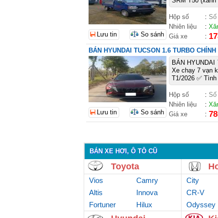
SRM T50 (xanh th
Hộp số
:
Số
Nhiên liệu
:
Xă
Lưu tin
So sánh
17
Giá xe
:
BÁN HYUNDAI TUCSON 1.6 TURBO CHÍNH
BÁN HYUNDAI T
Xe chạy 7 vạn k
T1/2026 ✅ Tình 
Hộp số
:
Số
Nhiên liệu
:
Xă
Lưu tin
So sánh
78
Giá xe
:
BÁN XE HƠI, Ô TÔ CŨ
Toyota
H
Vios
Camry
City
Altis
Innova
CR-V
Fortuner
Hilux
Odyssey