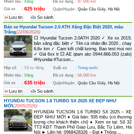
Nhiên liệu
:
Xăng
Đã sử dụng
:
87.000 km
625 triệu
Giá xe
:
Quận/Huyện
:
Quận Cầu Giấy
, Hà Nội
Lưu tin
So sánh
Bán xe Hyundai Tucson 2.0 ATH Xăng Đặc Biệt 2020, màu
Trắng
(22/06/2026)
💥 Hyundai Tucson 2.0ATH 2020 ✓ Xe sx 2019,
bản xăng đặc biệt ✓ Tên cá nhân đki 2020 , chạy
6,6v km ✓ Cam kết chất lượng. Bao test mọi nơi
✓ Giá 6xx tr 💥 AE qtam alo: 0944.866.053 (zalo)
#Hyundai #Tucson...
Hộp số
:
Số tự động
Xuất xứ
:
Trong nước
Nhiên liệu
:
Xăng
Đã sử dụng
:
66.000 km
635 triệu
Giá xe
:
Quận/Huyện
:
Quận Cầu Giấy
, Hà Nội
Lưu tin
So sánh
HYUNDAI TUCSON 1.6 TURBO SX 2025 XE ĐẸP NHƯ
MỚI
(20/05/2026)
HYUNDAI TUCSON 1.6 TURBO SX 2025 – XE
ĐẸP NHƯ MỚI ♦ Giá bán: 935 triệu (có thương
lượng cho khách thiện chí) ♦ Xem xe tại: Số 32
TT3 KĐT Thành Phố Giao Lưu, Bắc Từ Liêm, Hà
Nội ► Liên hệ: 0968428326 – Đạt ♦ Thông ...