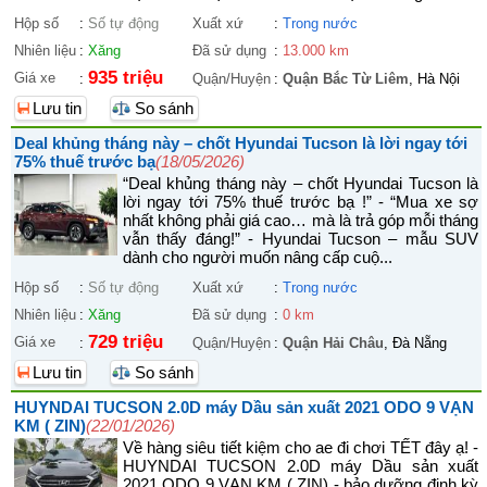
Hộp số
:
Số tự động
Xuất xứ
:
Trong nước
Nhiên liệu
:
Xăng
Đã sử dụng
:
13.000 km
935 triệu
Giá xe
:
Quận/Huyện
:
Quận Bắc Từ Liêm
, Hà Nội
Lưu tin
So sánh
Deal khủng tháng này – chốt Hyundai Tucson là lời ngay tới
75% thuế trước bạ
(18/05/2026)
“Deal khủng tháng này – chốt Hyundai Tucson là
lời ngay tới 75% thuế trước bạ !” - “Mua xe sợ
nhất không phải giá cao… mà là trả góp mỗi tháng
vẫn thấy đáng!” - Hyundai Tucson – mẫu SUV
dành cho người muốn nâng cấp cuộ...
Hộp số
:
Số tự động
Xuất xứ
:
Trong nước
Nhiên liệu
:
Xăng
Đã sử dụng
:
0 km
729 triệu
Giá xe
:
Quận/Huyện
:
Quận Hải Châu
, Đà Nẵng
Lưu tin
So sánh
HUYNDAI TUCSON 2.0D máy Dầu sản xuất 2021 ODO 9 VẠN
KM ( ZIN)
(22/01/2026)
Về hàng siêu tiết kiệm cho ae đi chơi TẾT đây ạ! -
HUYNDAI TUCSON 2.0D máy Dầu sản xuất
2021 ODO 9 VẠN KM ( ZIN) - bảo dưỡng định kỳ