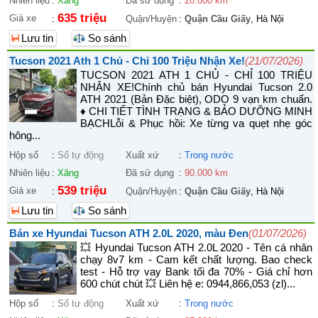
Nhiên liệu
:
Xăng
Đã sử dụng
:
28.000 km
635 triệu
Giá xe
:
Quận/Huyện
:
Quận Cầu Giấy
, Hà Nội
Lưu tin
So sánh
Tucson 2021 Ath 1 Chủ - Chỉ 100 Triệu Nhận Xe!
(21/07/2026)
TUCSON 2021 ATH 1 CHỦ - CHỈ 100 TRIỆU
NHẬN XE! ​Chính chủ bán Hyundai Tucson 2.0
ATH 2021 (Bản Đặc biệt), ODO 9 vạn km chuẩn.
♦ CHI TIẾT TÌNH TRẠNG & BẢO DƯỠNG MINH
BẠCH ​Lỗi & Phục hồi: Xe từng va quẹt nhẹ góc
hông...
Hộp số
:
Số tự động
Xuất xứ
:
Trong nước
Nhiên liệu
:
Xăng
Đã sử dụng
:
90.000 km
539 triệu
Giá xe
:
Quận/Huyện
:
Quận Cầu Giấy
, Hà Nội
Lưu tin
So sánh
Bán xe Hyundai Tucson ATH 2.0L 2020, màu Đen
(01/07/2026)
💥 Hyundai Tucson ATH 2.0L 2020 - Tên cá nhân
chạy 8v7 km - Cam kết chất lượng. Bao check
test - Hỗ trợ vay Bank tối đa 70% - Giá chỉ hơn
600 chút chút 💥 Liên hệ e: 0944,866,053 (zl)...
Hộp số
:
Số tự động
Xuất xứ
:
Trong nước