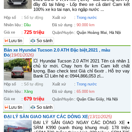
đầy đủ tại hãng - Lốp theo xe cả dàn! Cam kết
100% xe ko tai nạn, ko ngập nước ...
Hộp số
:
Số tự động
Xuất xứ
:
Trong nước
Nhiên liệu
:
Dầu
Đã sử dụng
:
90.000 km
725 triệu
Giá xe
:
Quận/Huyện
:
Quận Hoàng Mai
, Hà Nội
Lưu tin
So sánh
Bán xe Hyundai Tucson 2.0 ATH Đặc biệt,2021 , màu
Đỏ
(19/01/2026)
💥 Hyundai Tucson 2.0 ATH 2021 Tên cá nhân 1
chủ từ mới. Chạy hơn 6v km Cam kết chất
lượng. Bao check test Giá chỉ 6xxtr . Hỗ trợ vay
Bank 💥 Liên hệ e: 0944,866,053 zl...
Hộp số
:
Số tự động
Xuất xứ
:
Trong nước
Nhiên liệu
:
Xăng
Đã sử dụng
:
65.000 km
679 triệu
Giá xe
:
Quận/Huyện
:
Quận Cầu Giấy
, Hà Nội
Lưu tin
So sánh
ĐẠI LÝ SẴN GIAO NGAY CÁC DÒNG XE
(13/11/2025)
ĐẠI LÝ SẴN GIAO NGAY CÁC DÒNG XE ♦
SRM K990 (xanh thùng khung mui): 178 triệu