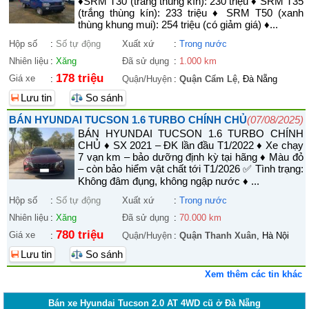
♦SRM T30 (trắng thùng kín): 230 triệu ♦ SRM T35
(trắng thùng kín): 233 triệu ♦ SRM T50 (xanh
thùng khung mui): 254 triệu (có giảm giá) ♦...
Hộp số
:
Số tự động
Xuất xứ
:
Trong nước
Nhiên liệu
:
Xăng
Đã sử dụng
:
1.000 km
178 triệu
Giá xe
:
Quận/Huyện
:
Quận Cẩm Lệ
, Đà Nẵng
Lưu tin
So sánh
BÁN HYUNDAI TUCSON 1.6 TURBO CHÍNH CHỦ
(07/08/2025)
BÁN HYUNDAI TUCSON 1.6 TURBO CHÍNH
CHỦ ♦ SX 2021 – ĐK lần đầu T1/2022 ♦ Xe chạy
7 vạn km – bảo dưỡng định kỳ tại hãng ♦ Màu đỏ
– còn bảo hiểm vật chất tới T1/2026 ✅ Tình trạng:
Không đâm đụng, không ngập nước ♦ ...
Hộp số
:
Số tự động
Xuất xứ
:
Trong nước
Nhiên liệu
:
Xăng
Đã sử dụng
:
70.000 km
780 triệu
Giá xe
:
Quận/Huyện
:
Quận Thanh Xuân
, Hà Nội
Lưu tin
So sánh
Xem thêm các tin khác
Bán xe Hyundai Tucson 2.0 AT 4WD cũ ở Đà Nẵng