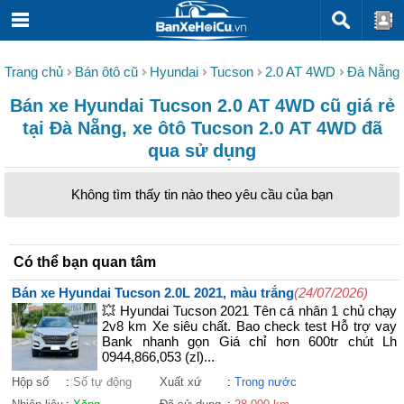
Trang chủ
Bán ôtô cũ
Hyundai
Tucson
2.0 AT 4WD
Đà Nẵng
Bán xe Hyundai Tucson 2.0 AT 4WD cũ giá rẻ
tại Đà Nẵng, xe ôtô Tucson 2.0 AT 4WD đã
qua sử dụng
Không tìm thấy tin nào theo yêu cầu của bạn
Có thể bạn quan tâm
Bán xe Hyundai Tucson 2.0L 2021, màu trắng
(24/07/2026)
💥 Hyundai Tucson 2021 Tên cá nhân 1 chủ chạy
2v8 km Xe siêu chất. Bao check test Hỗ trợ vay
Bank nhanh gọn Giá chỉ hơn 600tr chút Lh
0944,866,053 (zl)...
Hộp số
:
Số tự động
Xuất xứ
:
Trong nước