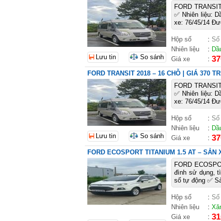
FORD TRANSIT 2
✅ Nhiên liệu: 
xe: 76/45/14 Đư
Hộp số
:
Số
Nhiên liệu
:
Dầ
Lưu tin
So sánh
37
Giá xe
:
FORD TRANSIT 2018 – 16 CHỖ | GIÁ 370 T
FORD TRANSIT 2
✅ Nhiên liệu: 
xe: 76/45/14 Đư
Hộp số
:
Số
Nhiên liệu
:
Dầ
Lưu tin
So sánh
37
Giá xe
:
FORD ECOSPORT TITANIUM 1.5 AT – SẢN 
FORD ECOSPORT
đình sử dụng, t
số tự động ✅ Sả
Hộp số
:
Số
Nhiên liệu
:
Xă
31
Giá xe
: