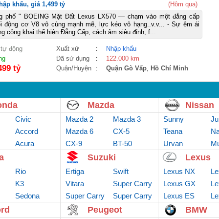
ập khẩu, giá 1,499 tỷ
(Hôm qua)
g phố " BOEING Mặt Đất Lexus LX570 — chạm vào một đẳng cấp
ối động cơ V8 vô cùng mạnh mẽ, lực kéo vô hạng..v.v... - Sự êm ái
 công khai thể hiện Đẳng Cấp, cách âm siêu đỉnh, f...
 tự động
Xuất xứ
:
Nhập khẩu
ng
Đã sử dụng
:
122.000 km
499 tỷ
Quận/Huyện
:
Quận Gò Vấp
,
Hồ Chí Minh
onda
Mazda
Nissan
Civic
Mazda 2
Mazda 3
Sunny
Ju
Accord
Mazda 6
CX-5
Teana
Na
Acura
CX-9
BT-50
Urvan
Mu
a
Suzuki
Lexus
Rio
Ertiga
Swift
Lexus NX
Le
K3
Vitara
Super Carry
Lexus GX
Le
Sedona
Super Carry
Van
Super Carry
Lexus ES
Le
truck
Pro
rd
Peugeot
BMW