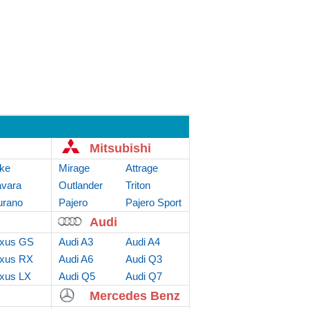
Mitsubishi
ke
Mirage
Attrage
vara
Outlander
Triton
rano
Sport
Pajero
Pajero Sport
Audi
xus GS
Audi A3
Audi A4
xus RX
Audi A6
Audi Q3
xus LX
Audi Q5
Audi Q7
Mercedes Benz