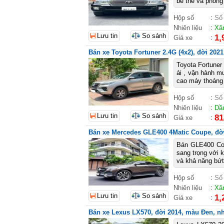
bề thế và phong 
Hộp số
:
Số
Nhiên liệu
:
Xă
Lưu tin
So sánh
1,
Giá xe
:
Bán xe Toyota Fortuner 2.4G (4x2), đời 2021,
Toyota Fortuner
ái , vận hành m
cao máy thoáng 
Hộp số
:
Số
Nhiên liệu
:
Dầ
Lưu tin
So sánh
81
Giá xe
:
Bán xe Mercedes GLE400 4Matic Coupe, đời 
Bán GLE400 Cou
sang trọng với 
và khả năng bứt 
Hộp số
:
Số
Nhiên liệu
:
Xă
Lưu tin
So sánh
1,
Giá xe
:
Bán xe Lexus LX570, đời 2014, màu Đen, nhậ