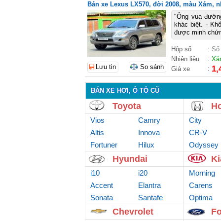
Bán xe Lexus LX570, đời 2008, màu Xám, nh
"Ông vua đườn
khác biệt. - Kh
được minh chứng
Hộp số
:
Số
Nhiên liệu
:
Xă
Lưu tin
So sánh
1,
Giá xe
:
BÁN XE HƠI, Ô TÔ CŨ
Toyota
H
Vios
Camry
City
Altis
Innova
CR-V
Fortuner
Hilux
Odyssey
Hyundai
Ki
i10
i20
Morning
Accent
Elantra
Carens
Sonata
Santafe
Optima
Chevrolet
Fo