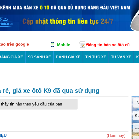
 cao trên google
Mobile
Đăng tin bán xe ôtô cũ
BẢNG GIÁ XE
SO SÁNH XE
ĐÁNH GIÁ XE
TIN TỨC XE
TƯ VẤN XE
K
 rẻ, giá xe ôtô K9 đã qua sử dụng
thấy tin nào theo yêu cầu của bạn
Ki
--
RIỆU
(Hôm nay)