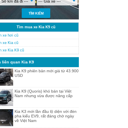
- Số km đã đi ---
--- Giá xe ---
Tìm mua xe Kia K9 cũ
n xe hơi cũ
n xe Kia cũ
n xe Kia K9 cũ
n liên quan Kia K9
Kia K9 phiên bản mới giá từ 43.900
USD
Kia K9 (Quoris) khó bán tại Việt
Nam nhưng vừa được nâng cấp
Kia K3 mới lần đầu lộ diện với đèn
pha kiểu EV9, rất đáng chờ ngày
về Việt Nam