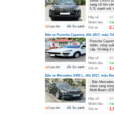
Lexus LX570 2
sang cỡ lớn cân
5.7L mạnh mẽ, kh
Hộp số
:
Số
Nhiên liệu
:
Xă
Lưu tin
So sánh
2,
Giá xe
:
Bán xe Porsche Cayenne, đời 2017, màu Trắ
Porsche Cayenn
nhiên, công suấ
cấp, Vô-lăng 3 
Hộp số
:
Số
Nhiên liệu
:
Xă
Lưu tin
So sánh
1,
Giá xe
:
Bán xe Mercedes S450 L, đời 2017, màu Đen,
- Bán Mercedes
class sang trọng
Multi-Beam LED,
Hộp số
:
Số
Nhiên liệu
:
Xă
Lưu tin
So sánh
1,
Giá xe
: