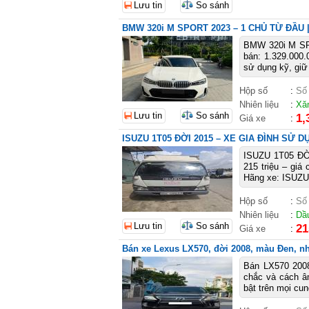
Lưu tin
So sánh
BMW 320i M SPORT 2023 – 1 CHỦ TỪ ĐẦU 
BMW 320i M SP
bán: 1.329.000
sử dụng kỹ, giữ
Hộp số
:
Số
Nhiên liệu
:
Xă
Lưu tin
So sánh
1,
Giá xe
:
ISUZU 1T05 ĐỜI 2015 – XE GIA ĐÌNH SỬ D
ISUZU 1T05 ĐỜ
215 triệu – gi
Hãng xe: ISUZU ♦
Hộp số
:
Số
Nhiên liệu
:
Dầ
Lưu tin
So sánh
21
Giá xe
:
Bán xe Lexus LX570, đời 2008, màu Đen, nhậ
Bán LX570 2008
chắc và cách âm
bật trên mọi cun