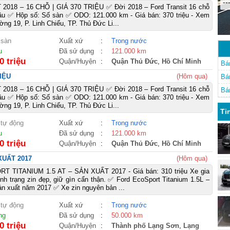
--
018 – 16 CHỖ | GIÁ 370 TRIỆU ✅ Đời 2018 – Ford Transit 16 chỗ
Dầu ✅ Hộp số: Số sàn ✅ ODO: 121.000 km - Giá bán: 370 triệu - Xem
ờng 19, P. Linh Chiểu, TP. Thủ Đức Li...
 sàn
Xuất xứ
:
Trong nước
u
Đã sử dụng
:
121.000 km
0 triệu
Quận/Huyện
:
Quận Thủ Đức
,
Hồ Chí Minh
Bá
RIỆU
(Hôm qua)
Bá
018 – 16 CHỖ | GIÁ 370 TRIỆU ✅ Đời 2018 – Ford Transit 16 chỗ
Bá
Dầu ✅ Hộp số: Số sàn ✅ ODO: 121.000 km - Giá bán: 370 triệu - Xem
ờng 19, P. Linh Chiểu, TP. Thủ Đức Li...
Ti
 tự động
Xuất xứ
:
Trong nước
u
Đã sử dụng
:
121.000 km
0 triệu
Quận/Huyện
:
Quận Thủ Đức
,
Hồ Chí Minh
XUẤT 2017
(Hôm qua)
 TITANIUM 1.5 AT – SẢN XUẤT 2017 - Giá bán: 310 triệu Xe gia
ình trạng zin đẹp, giữ gìn cẩn thận. ✅ Ford EcoSport Titanium 1.5L –
n xuất năm 2017 ✅ Xe zin nguyên bản ...
 tự động
Xuất xứ
:
Trong nước
ng
Đã sử dụng
:
50.000 km
0 triệu
Quận/Huyện
:
Thành phố Lạng Sơn
,
Lạng