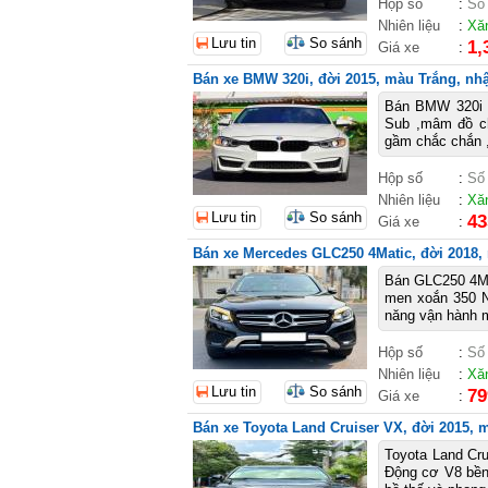
Hộp số
:
Số
Nhiên liệu
:
Xă
Lưu tin
So sánh
1,
Giá xe
:
Bán xe BMW 320i, đời 2015, màu Trắng, nhập
Bán BMW 320i mo
Sub ,mâm đồ chơ
gầm chắc chắn ,
Hộp số
:
Số
Nhiên liệu
:
Xă
Lưu tin
So sánh
43
Giá xe
:
Bán xe Mercedes GLC250 4Matic, đời 2018, 
Bán GLC250 4MA
men xoắn 350 N
năng vận hành m
Hộp số
:
Số
Nhiên liệu
:
Xă
Lưu tin
So sánh
79
Giá xe
:
Bán xe Toyota Land Cruiser VX, đời 2015, m
Toyota Land Cru
Động cơ V8 bền 