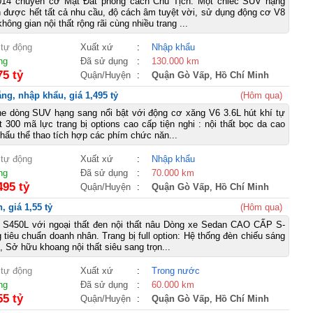
014 chuyên cơ Mặt Đất phong cách Chủ Tịch. Một chiếc SUV hạng
 được hết tất cả nhu cầu, độ cách âm tuyệt vời, sử dụng động cơ V8
ông gian nội thất rộng rãi cùng nhiều trang ...
 tự động
Xuất xứ
:
Nhập khẩu
ng
Đã sử dụng
:
130.000 km
75 tỷ
Quận/Huyện
:
Quận Gò Vấp
,
Hồ Chí Minh
ng, nhập khẩu, giá 1,495 tỷ
(Hôm qua)
e dòng SUV hạng sang nổi bật với động cơ xăng V6 3.6L hút khí tự
t 300 mã lực trang bị options cao cấp tiện nghi : nội thất bọc da cao
chấu thể thao tích hợp các phím chức năn...
 tự động
Xuất xứ
:
Nhập khẩu
ng
Đã sử dụng
:
70.000 km
495 tỷ
Quận/Huyện
:
Quận Gò Vấp
,
Hồ Chí Minh
 giá 1,55 tỷ
(Hôm qua)
 S450L với ngoại thất đen nội thất nâu Dòng xe Sedan CAO CẤP S-
 tiêu chuẩn doanh nhân. Trang bị full option: Hệ thống đèn chiếu sáng
 Sở hữu khoang nội thất siêu sang trọn...
 tự động
Xuất xứ
:
Trong nước
ng
Đã sử dụng
:
60.000 km
55 tỷ
Quận/Huyện
:
Quận Gò Vấp
,
Hồ Chí Minh