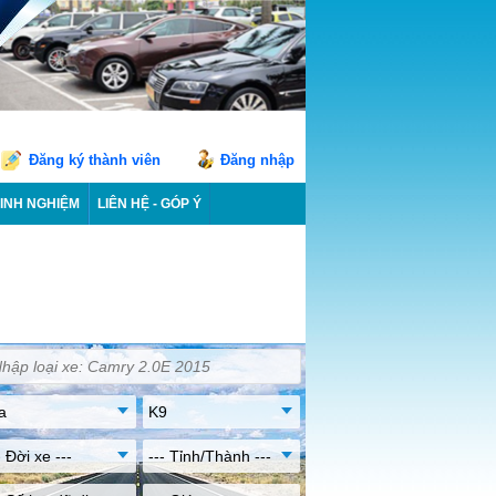
Đăng ký thành viên
Đăng nhập
INH NGHIỆM
LIÊN HỆ - GÓP Ý
a
K9
- Đời xe ---
--- Tỉnh/Thành ---