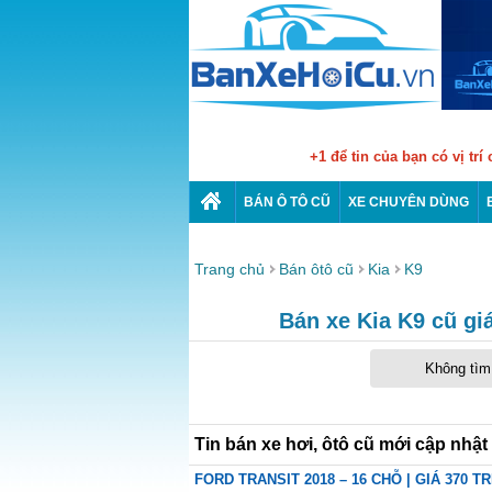
+1 để tin của bạn có vị trí
BÁN Ô TÔ CŨ
XE CHUYÊN DÙNG
Trang chủ
Bán ôtô cũ
Kia
K9
Bán xe Kia K9 cũ giá
Không tìm 
Tin bán xe hơi, ôtô cũ mới cập nhật
FORD TRANSIT 2018 – 16 CHỖ | GIÁ 370 T