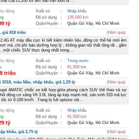
thái của LC200 thì đời nào vẫn luôn là ...
 tự động
Xuất xứ
:
Nhập khẩu
ng
Đã sử dụng
:
135.000 km
99 tỷ
Quận/Huyện
:
Quận Gò Vấp
,
Hồ Chí Minh
 giá 818 triệu
(Hôm qua)
 2.4G AT máy dầu cực kì tiết kiệm nhiên liệu ,động cơ thế hệ mới êm
ượt mà ,chi phí bảo dưỡng hợp lý , không gian nội thất rộng rãi , gầm
, một chiếc SUV thực dụng nhất trong ...
 tự động
Xuất xứ
:
Trong nước
u
Đã sử dụng
:
81.000 km
8 triệu
Quận/Huyện
:
Quận Gò Vấp
,
Hồ Chí Minh
2018, màu Nâu, nhập khẩu, giá 1,29 tỷ
(Hôm qua)
pé 4MATIC chiếc xe kết hợp giữa phong cách SUV thể thao và sự
khối động cơ xăng V6 3.0L tăng áp kép mạnh mẽ, sản sinh 333 mã lực
tốc từ 0-100 km/h . Trang bị full options nội...
 tự động
Xuất xứ
:
Nhập khẩu
ng
Đã sử dụng
:
91.000 km
29 tỷ
Quận/Huyện
:
Quận Gò Vấp
,
Hồ Chí Minh
p khẩu, giá 2,75 tỷ
(Hôm qua)