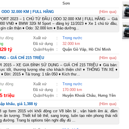
Sơn
| ODO 32.000 KM | FULL HÃNG
(Hôm qua)
ORT 2023 – 1 CHỦ TỪ ĐẦU | ODO 32.000 KM | FULL HÃNG ⇔ Giá
.000 VNĐ ♦ BMW 320i M Sport – đăng ký 11/2023 ♦ Xe 1 chủ từ đầu,
 gìn cẩn thận ♦ Odo: 32.000 km ♦ Bảo dưỡng...
 tự động
Xuất xứ
:
Trong nước
ng
Đã sử dụng
:
32.000 km
329 tỷ
Quận/Huyện
:
Quận Gò Vấp
,
Hồ Chí Minh
ỤNG – GIÁ CHỈ 215 TRIỆU
(Hôm qua)
I 2015 – XE GIA ĐÌNH SỬ DỤNG – GIÁ CHỈ 215 TRIỆU ♦ Giá bán:
á cực tốt, thương lượng nhẹ cho khách thiện chí! ♦ THÔNG TIN XE ♦
 Đời: 2015 ♦ Tải trọng: 1 tấn 050 ♦ Kích thư...
 tự động
Xuất xứ
:
Trong nước
u
Đã sử dụng
:
170.000 km
5 triệu
Quận/Huyện
:
Huyện Khoái Châu
,
Hưng Yên
p khẩu, giá 1,388 tỷ
(Hôm qua)
 up form 2015 với khối động cơ V8 bền bỉ , vận hành êm ái, đầm
 ấn tượng. Thiết kế bề thế, sang trọng, luôn tạo nên phong thái nổi
g đường. Trang bị options tiện nghi đầy đủ ...