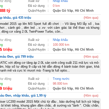
 tự động
Xuất xứ
:
Nhập khẩu
ng
Đã sử dụng
:
0 km
388 tỷ
Quận/Huyện
:
Quận Gò Vấp
,
Hồ Chí Minh
 khẩu, giá 435 triệu
(Hôm qua)
del 2015 up lên M3 Sport full đồ chơi : - Vô lăng M3 lẫy số , loa
i , cánh gió , đèn led ...v..vv -với cảm giác lái thể thao và khung
 động cơ xăng 2.0L TwinPower Turbo, côn...
 tự động
Xuất xứ
:
Nhập khẩu
ng
Đã sử dụng
:
100.000 km
5 triệu
Quận/Huyện
:
Quận Gò Vấp
,
Hồ Chí Minh
màu Đen, giá 799 triệu
(Hôm qua)
TIC với động cơ tăng áp 2.0L sản sinh công suất 211 mã lực và mô-
m, hộp số tự động 9 cấp và hệ dẫn động 4 bánh toàn thời gian, khả
ạnh mẽ và cực kì mượt mà -Trang bị full optio...
 tự động
Xuất xứ
:
Trong nước
ng
Đã sử dụng
:
98.000 km
9 triệu
Quận/Huyện
:
Quận Gò Vấp
,
Hồ Chí Minh
àu Đen, nhập khẩu, giá 1,99 tỷ
(Hôm qua)
iser LC200 model 2015 Một chủ từ đầu , bảo dưỡng full lịch sử hãng
bỉ khét tiếng, khung gầm đầm chắc, đi sướng và "lành ". Chắc chắn,