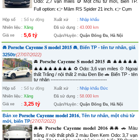
Odo: 2,7 vạn miles 🪙 Một chủ từ mới, biển TP.
Full option: 👉 Mâm RS Spider 21 inch. 👉 Cụm
Hộp số
:
Số tự động
Xuất xứ
:
Nhập khẩu
Nhiên liệu
:
Xăng
Đã sử dụng
:
43.000 km
5,6 tỷ
Giá xe
:
Quận/Huyện
:
Quận Đống Đa
,
Hà Nội
🚘 𝐏𝐨𝐫𝐬𝐜𝐡𝐞 𝐂𝐚𝐲𝐞𝐧𝐧𝐞 𝐒 𝐦𝐨𝐝𝐞𝐥 𝟐𝟎𝟏𝟓 🚘, Biển TP - tên tư nhân, giá
3250tr
(27/07/2022)
🚘 𝐏𝐨𝐫𝐬𝐜𝐡𝐞 𝐂𝐚𝐲𝐞𝐧𝐧𝐞 𝐒 𝐦𝐨𝐝𝐞𝐥 𝟐𝟎𝟏𝟓 🚘 🎄🎄🎄🎄🎄
🎄🎄🎄🎄🎄🎄🎄🎄 ♻️ Odo: 3,6 vạn miles 💠 Ngoại
thất Trắng / nội thất 2 màu Đen Be 🚗 Biển TP - tên
tư nhân ------------------------------------
Hộp số
:
Số tự động
Xuất xứ
:
Nhập khẩu Đức
Nhiên liệu
:
Xăng
Đã sử dụng
:
58.000 km
3,25 tỷ
Giá xe
:
Quận/Huyện
:
Quận Đống Đa
,
Hà Nội
Bán xe 𝐏𝐨𝐫𝐬𝐜𝐡𝐞 𝐂𝐚𝐲𝐞𝐧𝐧𝐞 𝐦𝐨𝐝𝐞𝐥 𝟐𝟎𝟏𝟔, Tên tư nhân, một chủ từ
mới, biển TP
(27/07/2022)
🚘🚘 𝐏𝐨𝐫𝐬𝐜𝐡𝐞 𝐂𝐚𝐲𝐞𝐧𝐧𝐞 𝐦𝐨𝐝𝐞𝐥 𝟐𝟎𝟏𝟔 🚘🚘 🚗 Màu
trắng // nội thất phối 2 màu Đen Kem Odo: 3,7 vạn