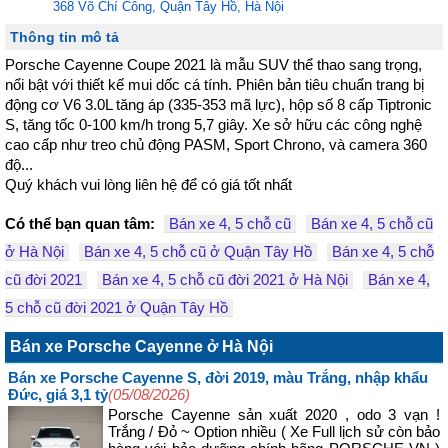
368 Võ Chí Công, Quận Tây Hồ, Hà Nội
Thông tin mô tả
Porsche Cayenne Coupe 2021 là mẫu SUV thể thao sang trọng, 
nổi bật với thiết kế mui dốc cá tính. Phiên bản tiêu chuẩn trang bị 
động cơ V6 3.0L tăng áp (335-353 mã lực), hộp số 8 cấp Tiptronic 
S, tăng tốc 0-100 km/h trong 5,7 giây. Xe sở hữu các công nghệ 
cao cấp như treo chủ động PASM, Sport Chrono, và camera 360 
độ...

Quý khách vui lòng liên hệ để có giá tốt nhất
Có thể bạn quan tâm:
Bán xe 4, 5 chỗ cũ
Bán xe 4, 5 chỗ cũ
ở Hà Nội
Bán xe 4, 5 chỗ cũ ở Quận Tây Hồ
Bán xe 4, 5 chỗ
cũ đời 2021
Bán xe 4, 5 chỗ cũ đời 2021 ở Hà Nội
Bán xe 4,
5 chỗ cũ đời 2021 ở Quận Tây Hồ
Bán xe Porsche Cayenne ở Hà Nội
Bán xe Porsche Cayenne S, đời 2019, màu Trắng, nhập khẩu
Đức, giá 3,1 tỷ
(05/08/2026)
Porsche Cayenne sản xuất 2020 , odo 3 vạn !
Trắng / Đỏ ~ Option nhiều ( Xe Full lịch sử còn bảo