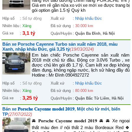
hàng với bảo dưỡng chính hãng PORSCHE VN )
Giá em rẻ gần nửa xo với xe mới xe được trang bị
gói option gần 1.5 tỷ Quý kh
Hộp số
:
Số tự động
Xuất xứ
:
Nhập khẩu Đức
Nhiên liệu
:
Xăng
Đã sử dụng
:
30.000 km
3,1 tỷ
Giá xe
:
Quận/Huyện
:
Quận Ba Đình
,
Hà Nội
Bán xe Porsche Cayenne Turbo sản xuất năm 2018, màu
Xanh, nhập khẩu Đức, giá 3,25 tỷ
(19/03/2024)
Em bán chiếc Porsche Cayenne sản xuất năm
2018 một chủ từ đầu. Động cơ 3.0V6 Turbo , xe
được chủ lên gói đồ 1,7 tỷ. Cam kết xe đẹp không
đâm đụng, không ngập nước, lịch sử hãng đầy đủ
Hotline : Mr Đình 0904927272
Hộp số
:
Số tự động
Xuất xứ
:
Nhập khẩu Đức
Nhiên liệu
:
Xăng
Đã sử dụng
:
80.000 km
3,25 tỷ
Giá xe
:
Quận/Huyện
:
Quận Bắc Từ Liêm
,
Hà Nội
Bán xe 𝐏𝐨𝐫𝐬𝐜𝐡𝐞 𝐂𝐚𝐲𝐞𝐧𝐧𝐞 𝐦𝐨𝐝𝐞𝐥 𝟐𝟎𝟏𝟗, Một chủ từ mới, biển
TP
(27/07/2022)
🚘 𝐏𝐨𝐫𝐬𝐜𝐡𝐞 𝐂𝐚𝐲𝐞𝐧𝐧𝐞 𝐦𝐨𝐝𝐞𝐥 𝟐𝟎𝟏𝟗 🚘 🚘 Xe ngoại
thất màu đen // nội thất 2 màu Bordeaux Red 🍀