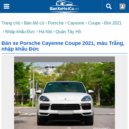
Trang chủ
Bán ôtô cũ
Porsche
Cayenne
Coupe
Đời 2021
Nhập khẩu Đức
Hà Nội
Quận Tây Hồ
Bán xe Porsche Cayenne Coupe 2021, màu Trắng,
nhập khẩu Đức