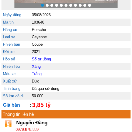
Ngày đăng
:
05/08/2026
Mã tin
:
103640
Hãng xe
:
Porsche
Loại xe
:
Cayenne
Phiên bản
:
Coupe
Đời xe
:
2021
Hộp số
:
Số tự động
Nhiên liệu
:
Xăng
Màu xe
:
Trắng
Xuất xứ
:
Đức
Tình trạng
:
Đã qua sử dụng
Số km đã đi
:
50.000
3,85 tỷ
Giá bán
:
Thông tin liên hệ
Nguyễn Đăng
0979.878.889