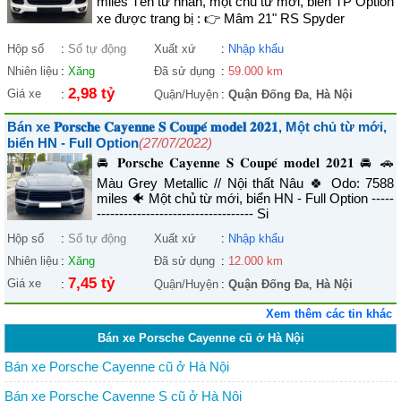
miles Tên tư nhân, một chủ từ mới, biển TP Option
xe được trang bị : 👉 Mâm 21" RS Spyder
Hộp số
:
Số tự động
Xuất xứ
:
Nhập khẩu
Nhiên liệu
:
Xăng
Đã sử dụng
:
59.000 km
2,98 tỷ
Giá xe
:
Quận/Huyện
:
Quận Đống Đa
,
Hà Nội
Bán xe 𝐏𝐨𝐫𝐬𝐜𝐡𝐞 𝐂𝐚𝐲𝐞𝐧𝐧𝐞 𝐒 𝐂𝐨𝐮𝐩𝐞́ 𝐦𝐨𝐝𝐞𝐥 𝟐𝟎𝟐𝟏, Một chủ từ mới,
biển HN - Full Option
(27/07/2022)
🚘 𝐏𝐨𝐫𝐬𝐜𝐡𝐞 𝐂𝐚𝐲𝐞𝐧𝐧𝐞 𝐒 𝐂𝐨𝐮𝐩𝐞́ 𝐦𝐨𝐝𝐞𝐥 𝟐𝟎𝟐𝟏 🚘 🚗
Màu Grey Metallic // Nội thất Nâu 🍀 Odo: 7588
miles 🐠 Một chủ từ mới, biển HN - Full Option -----
----------------------------------- Si
Hộp số
:
Số tự động
Xuất xứ
:
Nhập khẩu
Nhiên liệu
:
Xăng
Đã sử dụng
:
12.000 km
7,45 tỷ
Giá xe
:
Quận/Huyện
:
Quận Đống Đa
,
Hà Nội
Xem thêm các tin khác
Bán xe Porsche Cayenne cũ ở Hà Nội
Bán xe Porsche Cayenne cũ ở Hà Nội
Bán xe Porsche Cayenne S cũ ở Hà Nội