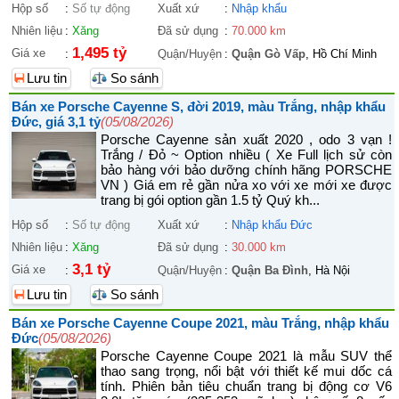
Hộp số
:
Số tự động
Xuất xứ
:
Nhập khẩu
Nhiên liệu
:
Xăng
Đã sử dụng
:
70.000 km
1,495 tỷ
Giá xe
:
Quận/Huyện
:
Quận Gò Vấp
, Hồ Chí Minh
Lưu tin
So sánh
Bán xe Porsche Cayenne S, đời 2019, màu Trắng, nhập khẩu
Đức, giá 3,1 tỷ
(05/08/2026)
Porsche Cayenne sản xuất 2020 , odo 3 vạn !
Trắng / Đỏ ~ Option nhiều ( Xe Full lịch sử còn
bảo hàng với bảo dưỡng chính hãng PORSCHE
VN ) Giá em rẻ gần nửa xo với xe mới xe được
trang bị gói option gần 1.5 tỷ Quý kh...
Hộp số
:
Số tự động
Xuất xứ
:
Nhập khẩu Đức
Nhiên liệu
:
Xăng
Đã sử dụng
:
30.000 km
3,1 tỷ
Giá xe
:
Quận/Huyện
:
Quận Ba Đình
, Hà Nội
Lưu tin
So sánh
Bán xe Porsche Cayenne Coupe 2021, màu Trắng, nhập khẩu
Đức
(05/08/2026)
Porsche Cayenne Coupe 2021 là mẫu SUV thể
thao sang trọng, nổi bật với thiết kế mui dốc cá
tính. Phiên bản tiêu chuẩn trang bị động cơ V6