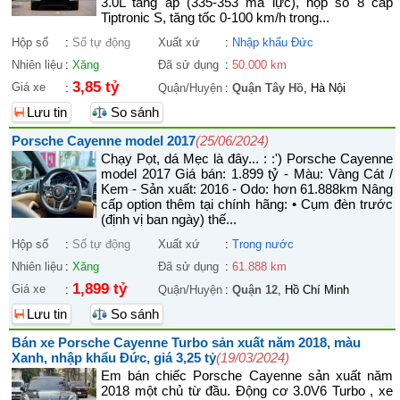
3.0L tăng áp (335-353 mã lực), hộp số 8 cấp
Tiptronic S, tăng tốc 0-100 km/h trong...
Hộp số
:
Số tự động
Xuất xứ
:
Nhập khẩu Đức
Nhiên liệu
:
Xăng
Đã sử dụng
:
50.000 km
3,85 tỷ
Giá xe
:
Quận/Huyện
:
Quận Tây Hồ
, Hà Nội
Lưu tin
So sánh
Porsche Cayenne model 2017
(25/06/2024)
Chạy Pọt, dá Mẹc là đây... : :') Porsche Cayenne
model 2017 Giá bán: 1.899 tỷ - Màu: Vàng Cát /
Kem - Sản xuất: 2016 - Odo: hơn 61.888km Nâng
cấp option thêm tại chính hãng: • Cụm đèn trước
(định vị ban ngày) thế...
Hộp số
:
Số tự động
Xuất xứ
:
Trong nước
Nhiên liệu
:
Xăng
Đã sử dụng
:
61.888 km
1,899 tỷ
Giá xe
:
Quận/Huyện
:
Quận 12
, Hồ Chí Minh
Lưu tin
So sánh
Bán xe Porsche Cayenne Turbo sản xuất năm 2018, màu
Xanh, nhập khẩu Đức, giá 3,25 tỷ
(19/03/2024)
Em bán chiếc Porsche Cayenne sản xuất năm
2018 một chủ từ đầu. Động cơ 3.0V6 Turbo , xe