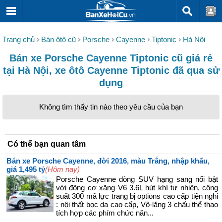
Trang chủ
Bán ôtô cũ
Porsche
Cayenne
Tiptonic
Hà Nội
Bán xe Porsche Cayenne Tiptonic cũ giá rẻ
tại Hà Nội, xe ôtô Cayenne Tiptonic đã qua sử
dụng
Không tìm thấy tin nào theo yêu cầu của bạn
Có thể bạn quan tâm
Bán xe Porsche Cayenne, đời 2016, màu Trắng, nhập khẩu,
giá 1,495 tỷ
(Hôm nay)
Porsche Cayenne dòng SUV hạng sang nổi bật
với động cơ xăng V6 3.6L hút khí tự nhiên, công
suất 300 mã lực trang bị options cao cấp tiện nghi
: nội thất bọc da cao cấp, Vô-lăng 3 chấu thể thao
tích hợp các phím chức năn...