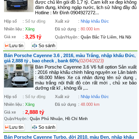
được chủ lên gói đồ 1,7 tỷ. Cam kết xe đẹp không
đâm đụng, không ngập nước, lịch sử hãng đầy đủ
Hotline : Mr Đình 0904927272...
Hộp số
:
Số tự động
Xuất xứ
:
Nhập khẩu Đức
Nhiên liệu
:
Xăng
Đã sử dụng
:
80.000 km
3,25 tỷ
Giá xe
:
Quận/Huyện
:
Quận Bắc Từ Liêm
, Hà Nội
Lưu tin
So sánh
Bán Porsche Cayenne 3.6 , 2016, màu Trắng, nhập khẩu Đức,
giá 2,888 tỷ , bao check , bank 60%
(02/04/2023)
Bán Porsche Cayenne 3.6 V6 full option Sản xuất
: 2016 nhập khẩu chính hãng nguyên xe Lăn bánh
: 48.000 Miles Xe cá nhân đứng tên sử dụng ,
màu trắng nội thất đỏ còn rất mới , chủ xe bảo
dưỡng rất kĩ , không lỗi ,...
Hộp số
:
Số tự động
Xuất xứ
:
Nhập khẩu Đức
Nhiên liệu
:
Xăng
Đã sử dụng
:
48.000 km
2,888 tỷ
Giá xe
:
Quận/Huyện
:
Quận Phú Nhuận
, Hồ Chí Minh
Lưu tin
So sánh
Bán Porsche Cayenne Turbo, đời 2010, màu Đen, nhập khẩu