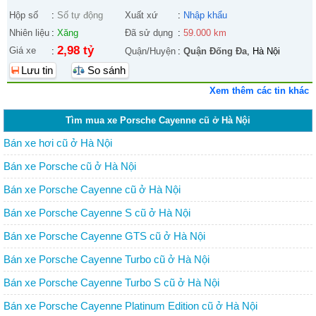
Hộp số
:
Số tự động
Xuất xứ
:
Nhập khẩu
Nhiên liệu
:
Xăng
Đã sử dụng
:
59.000 km
2,98 tỷ
Giá xe
:
Quận/Huyện
:
Quận Đống Đa
, Hà Nội
Lưu tin
So sánh
Xem thêm các tin khác
Tìm mua xe Porsche Cayenne cũ ở Hà Nội
Bán xe hơi cũ ở Hà Nội
Bán xe Porsche cũ ở Hà Nội
Bán xe Porsche Cayenne cũ ở Hà Nội
Bán xe Porsche Cayenne S cũ ở Hà Nội
Bán xe Porsche Cayenne GTS cũ ở Hà Nội
Bán xe Porsche Cayenne Turbo cũ ở Hà Nội
Bán xe Porsche Cayenne Turbo S cũ ở Hà Nội
Bán xe Porsche Cayenne Platinum Edition cũ ở Hà Nội