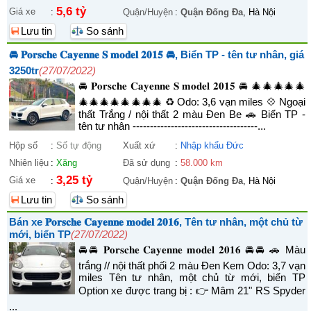
5,6 tỷ
Giá xe
:
Quận/Huyện
:
Quận Đống Đa
, Hà Nội
Lưu tin
So sánh
🚘 𝐏𝐨𝐫𝐬𝐜𝐡𝐞 𝐂𝐚𝐲𝐞𝐧𝐧𝐞 𝐒 𝐦𝐨𝐝𝐞𝐥 𝟐𝟎𝟏𝟓 🚘, Biển TP - tên tư nhân, giá
3250tr
(27/07/2022)
🚘 𝐏𝐨𝐫𝐬𝐜𝐡𝐞 𝐂𝐚𝐲𝐞𝐧𝐧𝐞 𝐒 𝐦𝐨𝐝𝐞𝐥 𝟐𝟎𝟏𝟓 🚘 🎄🎄🎄🎄🎄
🎄🎄🎄🎄🎄🎄🎄🎄 ♻️ Odo: 3,6 vạn miles 💠 Ngoại
thất Trắng / nội thất 2 màu Đen Be 🚗 Biển TP -
tên tư nhân ------------------------------------...
Hộp số
:
Số tự động
Xuất xứ
:
Nhập khẩu Đức
Nhiên liệu
:
Xăng
Đã sử dụng
:
58.000 km
3,25 tỷ
Giá xe
:
Quận/Huyện
:
Quận Đống Đa
, Hà Nội
Lưu tin
So sánh
Bán xe 𝐏𝐨𝐫𝐬𝐜𝐡𝐞 𝐂𝐚𝐲𝐞𝐧𝐧𝐞 𝐦𝐨𝐝𝐞𝐥 𝟐𝟎𝟏𝟔, Tên tư nhân, một chủ từ
mới, biển TP
(27/07/2022)
🚘🚘 𝐏𝐨𝐫𝐬𝐜𝐡𝐞 𝐂𝐚𝐲𝐞𝐧𝐧𝐞 𝐦𝐨𝐝𝐞𝐥 𝟐𝟎𝟏𝟔 🚘🚘 🚗 Màu
trắng // nội thất phối 2 màu Đen Kem Odo: 3,7 vạn
miles Tên tư nhân, một chủ từ mới, biển TP
Option xe được trang bị : 👉 Mâm 21" RS Spyder
...