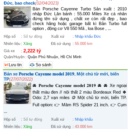
Đức, bao check
(02/04/2023)
Bán Porsche Cayenne Turbo Sản xuất : 2010
nhập Đức Lăn bánh : 55.000 Miles Xe cá nhân
đứng tên sử dụng , chất xe còn rất đẹp , bao
check hãng hoặc garage bất kì Bản Turbo full
option , động cơ V8 550 Mã , loa Bose , ...
Hộp số
:
Số tự động
Xuất xứ
:
Nhập khẩu Đức
Nhiên liệu
:
Xăng
Đã sử dụng
:
55.000 km
2,222 tỷ
Giá xe
:
Quận/Huyện
:
Quận Phú Nhuận
, Hồ Chí Minh
Lưu tin
So sánh
Bán xe 𝐏𝐨𝐫𝐬𝐜𝐡𝐞 𝐂𝐚𝐲𝐞𝐧𝐧𝐞 𝐦𝐨𝐝𝐞𝐥 𝟐𝟎𝟏𝟗, Một chủ từ mới, biển
TP
(27/07/2022)
🚘 𝐏𝐨𝐫𝐬𝐜𝐡𝐞 𝐂𝐚𝐲𝐞𝐧𝐧𝐞 𝐦𝐨𝐝𝐞𝐥 𝟐𝟎𝟏𝟗 🚘 🚘 Xe ngoại
thất màu đen // nội thất 2 màu Bordeaux Red 🍀
Odo: 2,7 vạn miles 🪙 Một chủ từ mới, biển TP.
Full option: 👉 Mâm RS Spider 21 inch. 👉 Cụm
...
Hộp số
:
Số tự động
Xuất xứ
:
Nhập khẩu
Nhiên liệu
:
Xăng
Đã sử dụng
:
43.000 km