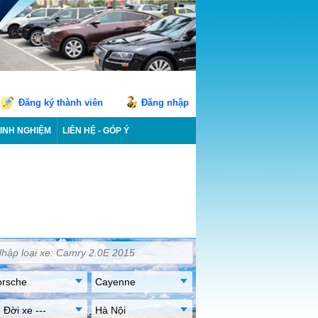
Đăng ký thành viên
Đăng nhập
INH NGHIỆM
LIÊN HỆ - GÓP Ý
orsche
Cayenne
- Đời xe ---
Hà Nội