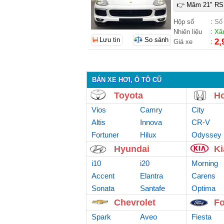
👉 Mâm 21" RS 
Hộp số
:
Số
Nhiên liệu
:
Xă
Lưu tin
So sánh
2,
Giá xe
:
BÁN XE HƠI, Ô TÔ CŨ
Toyota
H
Vios
Camry
City
Altis
Innova
CR-V
Fortuner
Hilux
Odyssey
Hyundai
Ki
i10
i20
Morning
Accent
Elantra
Carens
Sonata
Santafe
Optima
Chevrolet
Fo
Spark
Aveo
Fiesta