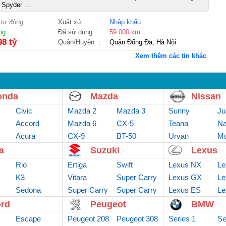
Spyder ...
 tự động
Xuất xứ
:
Nhập khẩu
ng
Đã sử dụng
:
59.000 km
98 tỷ
Quận/Huyện
:
Quận Đống Đa, Hà Nội
Xem thêm các tin khác
onda
Mazda
Nissan
Civic
Mazda 2
Mazda 3
Sunny
Ju
Accord
Mazda 6
CX-5
Teana
Na
Acura
CX-9
BT-50
Urvan
Mu
a
Suzuki
Lexus
Rio
Ertiga
Swift
Lexus NX
Le
K3
Vitara
Super Carry
Lexus GX
Le
Sedona
Super Carry
Van
Super Carry
Lexus ES
Le
truck
Pro
rd
Peugeot
BMW
Escape
Peugeot 208
Peugeot 308
Series 1
Se