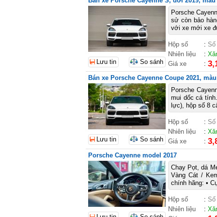
Bán xe Porsche Cayenne S, đời 2019, màu 
Porsche Cayenne
sử còn bảo hà
với xe mới xe đư
Hộp số
:
Số
Nhiên liệu
:
Xă
Lưu tin
So sánh
3,
Giá xe
:
Bán xe Porsche Cayenne Coupe 2021, màu
Porsche Cayenn
mui dốc cá tính
lực), hộp số 8 c
Hộp số
:
Số
Nhiên liệu
:
Xă
Lưu tin
So sánh
3,
Giá xe
:
Porsche Cayenne model 2017
Chạy Pọt, dá Mẹ
Vàng Cát / Kem
chính hãng: • Cụ
Hộp số
:
Số
Nhiên liệu
:
Xă
Lưu tin
So sánh