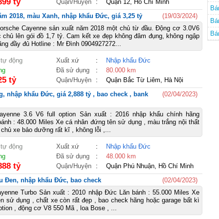
899 tỷ
Quận/Huyện
:
Quận 12, Hồ Chí Minh
Bá
m 2018, màu Xanh, nhập khẩu Đức, giá 3,25 tỷ
(19/03/2024)
Bá
orsche Cayenne sản xuất năm 2018 một chủ từ đầu. Động cơ 3.0V6
Bá
 chủ lên gói đồ 1,7 tỷ. Cam kết xe đẹp không đâm đụng, không ngập
ãng đầy đủ Hotline : Mr Đình 0904927272...
 tự động
Xuất xứ
:
Nhập khẩu Đức
ng
Đã sử dụng
:
80.000 km
25 tỷ
Quận/Huyện
:
Quận Bắc Từ Liêm, Hà Nội
, nhập khẩu Đức, giá 2,888 tỷ , bao check , bank
(02/04/2023)
yenne 3.6 V6 full option Sản xuất : 2016 nhập khẩu chính hãng
ánh : 48.000 Miles Xe cá nhân đứng tên sử dụng , màu trắng nội thất
 chủ xe bảo dưỡng rất kĩ , không lỗi ,...
 tự động
Xuất xứ
:
Nhập khẩu Đức
ng
Đã sử dụng
:
48.000 km
888 tỷ
Quận/Huyện
:
Quận Phú Nhuận, Hồ Chí Minh
u Đen, nhập khẩu Đức, bao check
(02/04/2023)
yenne Turbo Sản xuất : 2010 nhập Đức Lăn bánh : 55.000 Miles Xe
n sử dụng , chất xe còn rất đẹp , bao check hãng hoặc garage bất kì
ption , động cơ V8 550 Mã , loa Bose , ...