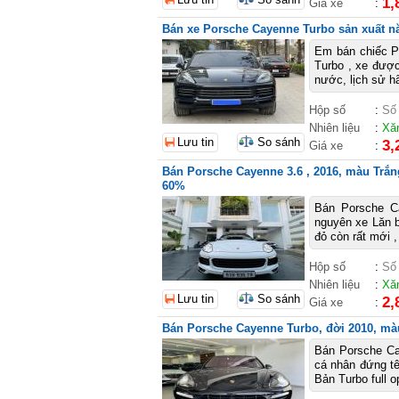
1,
Giá xe
:
Bán xe Porsche Cayenne Turbo sản xuất nă
Em bán chiếc P
Turbo , xe được
nước, lịch sử h
Hộp số
:
Số
Nhiên liệu
:
Xă
Lưu tin
So sánh
3,
Giá xe
:
Bán Porsche Cayenne 3.6 , 2016, màu Trắng
60%
Bán Porsche Ca
nguyên xe Lăn b
đỏ còn rất mới ,
Hộp số
:
Số
Nhiên liệu
:
Xă
Lưu tin
So sánh
2,
Giá xe
:
Bán Porsche Cayenne Turbo, đời 2010, mà
Bán Porsche Ca
cá nhân đứng tê
Bản Turbo full o