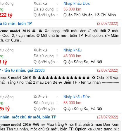
 tự động
Xuất xứ
:
Nhập khẩu Đức
ng
Đã sử dụng
:
55.000 km
222 tỷ
Quận/Huyện
:
Quận Phú Nhuận, Hồ Chí Minh
 Một chủ từ mới, biển TP
(27/07/2022)
𝐂𝐚𝐲𝐞𝐧𝐧𝐞 𝐦𝐨𝐝𝐞𝐥 𝟐𝟎𝟏𝟗 🚘 🚘 Xe ngoại thất màu đen // nội thất 2 màu
 Odo: 2,7 vạn miles 🪙 Một chủ từ mới, biển TP. Full option: 👉 Mâm
ch. 👉 Cụm ...
 tự động
Xuất xứ
:
Nhập khẩu
ng
Đã sử dụng
:
43.000 km
6 tỷ
Quận/Huyện
:
Quận Đống Đa, Hà Nội
, Biển TP - tên tư nhân, giá 3250tr
(27/07/2022)
𝐚𝐲𝐞𝐧𝐧𝐞 𝐒 𝐦𝐨𝐝𝐞𝐥 𝟐𝟎𝟏𝟓 🚘 🎄🎄🎄🎄🎄🎄🎄🎄🎄🎄🎄🎄🎄 ♻️ Odo: 3,6 vạn
hất Trắng / nội thất 2 màu Đen Be 🚗 Biển TP - tên tư nhân ---------------
.
 tự động
Xuất xứ
:
Nhập khẩu Đức
ng
Đã sử dụng
:
58.000 km
25 tỷ
Quận/Huyện
:
Quận Đống Đa, Hà Nội
𝟔, Tên tư nhân, một chủ từ mới, biển TP
(27/07/2022)
 𝐂𝐚𝐲𝐞𝐧𝐧𝐞 𝐦𝐨𝐝𝐞𝐥 𝟐𝟎𝟏𝟔 🚘🚘 🚗 Màu trắng // nội thất phối 2 màu Đen Kem
les Tên tư nhân, một chủ từ mới, biển TP Option xe được trang bị :