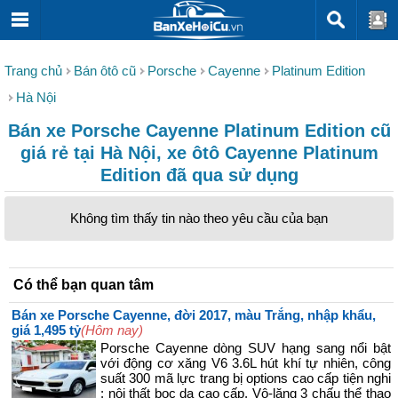
Trang chủ
Bán ôtô cũ
Porsche
Cayenne
Platinum Edition
Hà Nội
Bán xe Porsche Cayenne Platinum Edition cũ
giá rẻ tại Hà Nội, xe ôtô Cayenne Platinum
Edition đã qua sử dụng
Không tìm thấy tin nào theo yêu cầu của bạn
Có thể bạn quan tâm
Bán xe Porsche Cayenne, đời 2017, màu Trắng, nhập khẩu,
giá 1,495 tỷ
(Hôm nay)
Porsche Cayenne dòng SUV hạng sang nổi bật
với động cơ xăng V6 3.6L hút khí tự nhiên, công
suất 300 mã lực trang bị options cao cấp tiện nghi
: nội thất bọc da cao cấp, Vô-lăng 3 chấu thể thao