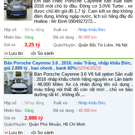
Em bán chiếc Porsche Cayenne sản xuất năm
2018 một chủ từ đầu. Động cơ 3.0V6 Turbo , xe
được chủ lên gói đồ 1,7 tỷ. Cam kết xe đẹp không
đâm đụng, không ngập nước, lịch sử hãng đầy đủ
Hotline : Mr Đình 0904927272...
Hộp số
:
Số tự động
Xuất xứ
:
Nhập khẩu Đức
Nhiên liệu
:
Xăng
Đã sử dụng
:
80.000 km
3,25 tỷ
Giá xe
:
Quận/Huyện
:
Quận Bắc Từ Liêm
, Hà Nội
Lưu tin
So sánh
Bán Porsche Cayenne 3.6 , 2016, màu Trắng, nhập khẩu Đức,
giá 2,888 tỷ , bao check , bank 60%
(02/04/2023)
Bán Porsche Cayenne 3.6 V6 full option Sản xuất
: 2016 nhập khẩu chính hãng nguyên xe Lăn bánh
: 48.000 Miles Xe cá nhân đứng tên sử dụng ,
màu trắng nội thất đỏ còn rất mới , chủ xe bảo
dưỡng rất kĩ , không lỗi ,...
Hộp số
:
Số tự động
Xuất xứ
:
Nhập khẩu Đức
Nhiên liệu
:
Xăng
Đã sử dụng
:
48.000 km
2,888 tỷ
Giá xe
:
Quận/Huyện
:
Quận Phú Nhuận
, Hồ Chí Minh
Lưu tin
So sánh