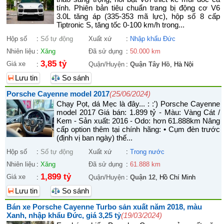
tính. Phiên bản tiêu chuẩn trang bị động cơ V6
3.0L tăng áp (335-353 mã lực), hộp số 8 cấp
Tiptronic S, tăng tốc 0-100 km/h trong...
Hộp số
:
Số tự động
Xuất xứ
:
Nhập khẩu Đức
Nhiên liệu
:
Xăng
Đã sử dụng
:
50.000 km
3,85 tỷ
Giá xe
:
Quận/Huyện
:
Quận Tây Hồ
, Hà Nội
Lưu tin
So sánh
Porsche Cayenne model 2017
(25/06/2024)
Chạy Pọt, dá Mẹc là đây... : :') Porsche Cayenne
model 2017 Giá bán: 1.899 tỷ - Màu: Vàng Cát /
Kem - Sản xuất: 2016 - Odo: hơn 61.888km Nâng
cấp option thêm tại chính hãng: • Cụm đèn trước
(định vị ban ngày) thế...
Hộp số
:
Số tự động
Xuất xứ
:
Trong nước
Nhiên liệu
:
Xăng
Đã sử dụng
:
61.888 km
1,899 tỷ
Giá xe
:
Quận/Huyện
:
Quận 12
, Hồ Chí Minh
Lưu tin
So sánh
Bán xe Porsche Cayenne Turbo sản xuất năm 2018, màu
Xanh, nhập khẩu Đức, giá 3,25 tỷ
(19/03/2024)