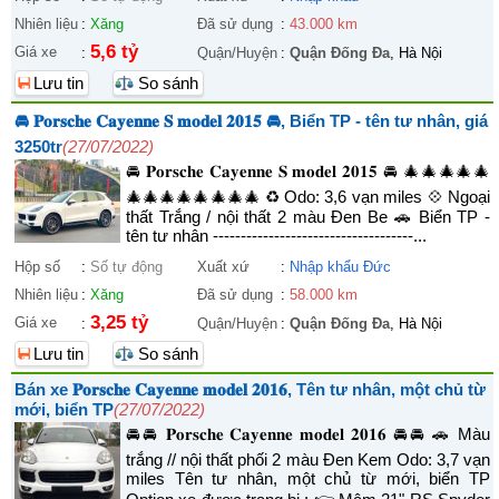
Nhiên liệu
:
Xăng
Đã sử dụng
:
43.000 km
5,6 tỷ
Giá xe
:
Quận/Huyện
:
Quận Đống Đa
, Hà Nội
Lưu tin
So sánh
🚘 𝐏𝐨𝐫𝐬𝐜𝐡𝐞 𝐂𝐚𝐲𝐞𝐧𝐧𝐞 𝐒 𝐦𝐨𝐝𝐞𝐥 𝟐𝟎𝟏𝟓 🚘, Biển TP - tên tư nhân, giá
3250tr
(27/07/2022)
🚘 𝐏𝐨𝐫𝐬𝐜𝐡𝐞 𝐂𝐚𝐲𝐞𝐧𝐧𝐞 𝐒 𝐦𝐨𝐝𝐞𝐥 𝟐𝟎𝟏𝟓 🚘 🎄🎄🎄🎄🎄
🎄🎄🎄🎄🎄🎄🎄🎄 ♻️ Odo: 3,6 vạn miles 💠 Ngoại
thất Trắng / nội thất 2 màu Đen Be 🚗 Biển TP -
tên tư nhân ------------------------------------...
Hộp số
:
Số tự động
Xuất xứ
:
Nhập khẩu Đức
Nhiên liệu
:
Xăng
Đã sử dụng
:
58.000 km
3,25 tỷ
Giá xe
:
Quận/Huyện
:
Quận Đống Đa
, Hà Nội
Lưu tin
So sánh
Bán xe 𝐏𝐨𝐫𝐬𝐜𝐡𝐞 𝐂𝐚𝐲𝐞𝐧𝐧𝐞 𝐦𝐨𝐝𝐞𝐥 𝟐𝟎𝟏𝟔, Tên tư nhân, một chủ từ
mới, biển TP
(27/07/2022)
🚘🚘 𝐏𝐨𝐫𝐬𝐜𝐡𝐞 𝐂𝐚𝐲𝐞𝐧𝐧𝐞 𝐦𝐨𝐝𝐞𝐥 𝟐𝟎𝟏𝟔 🚘🚘 🚗 Màu
trắng // nội thất phối 2 màu Đen Kem Odo: 3,7 vạn
miles Tên tư nhân, một chủ từ mới, biển TP