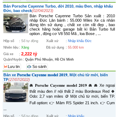
Bán Porsche Cayenne Turbo, đời 2010, màu Đen, nhập khẩu
Đức, bao check
(02/04/2023)
Bán Porsche Cayenne Turbo Sản xuất : 2010
nhập Đức Lăn bánh : 55.000 Miles Xe cá nhân
đứng tên sử dụng , chất xe còn rất đẹp , bao
check hãng hoặc garage bất kì Bản Turbo full
option , động cơ V8 550 Mã , loa Bose , ...
Hộp số
:
Số tự động
Xuất xứ
:
Nhập khẩu Đức
Nhiên liệu
:
Xăng
Đã sử dụng
:
55.000 km
2,222 tỷ
Giá xe
:
Quận/Huyện
:
Quận Phú Nhuận
, Hồ Chí Minh
Lưu tin
So sánh
Bán xe 𝐏𝐨𝐫𝐬𝐜𝐡𝐞 𝐂𝐚𝐲𝐞𝐧𝐧𝐞 𝐦𝐨𝐝𝐞𝐥 𝟐𝟎𝟏𝟗, Một chủ từ mới, biển
TP
(27/07/2022)
🚘 𝐏𝐨𝐫𝐬𝐜𝐡𝐞 𝐂𝐚𝐲𝐞𝐧𝐧𝐞 𝐦𝐨𝐝𝐞𝐥 𝟐𝟎𝟏𝟗 🚘 🚘 Xe ngoại
thất màu đen // nội thất 2 màu Bordeaux Red 🍀
Odo: 2,7 vạn miles 🪙 Một chủ từ mới, biển TP.
Full option: 👉 Mâm RS Spider 21 inch. 👉 Cụm
...
Hộp số
:
Số tự động
Xuất xứ
:
Nhập khẩu