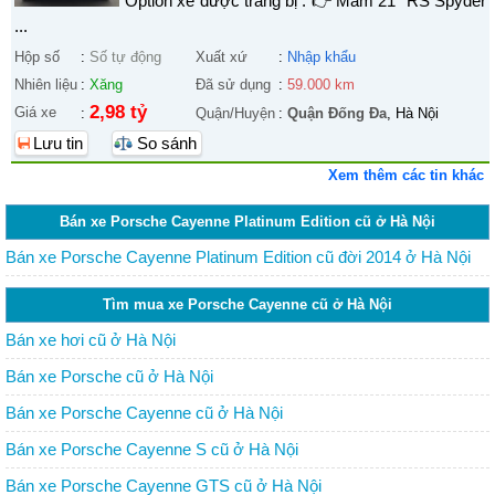
Option xe được trang bị : 👉 Mâm 21" RS Spyder
...
Hộp số
:
Số tự động
Xuất xứ
:
Nhập khẩu
Nhiên liệu
:
Xăng
Đã sử dụng
:
59.000 km
2,98 tỷ
Giá xe
:
Quận/Huyện
:
Quận Đống Đa
, Hà Nội
Lưu tin
So sánh
Xem thêm các tin khác
Bán xe Porsche Cayenne Platinum Edition cũ ở Hà Nội
Bán xe Porsche Cayenne Platinum Edition cũ đời 2014 ở Hà Nội
Tìm mua xe Porsche Cayenne cũ ở Hà Nội
Bán xe hơi cũ ở Hà Nội
Bán xe Porsche cũ ở Hà Nội
Bán xe Porsche Cayenne cũ ở Hà Nội
Bán xe Porsche Cayenne S cũ ở Hà Nội
Bán xe Porsche Cayenne GTS cũ ở Hà Nội