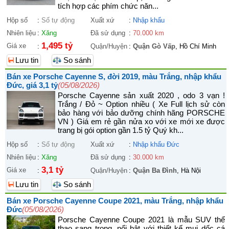
tích hợp các phím chức năn...
Hộp số
:
Số tự động
Xuất xứ
:
Nhập khẩu
Nhiên liệu
:
Xăng
Đã sử dụng
:
70.000 km
1,495 tỷ
Giá xe
:
Quận/Huyện
:
Quận Gò Vấp
, Hồ Chí Minh
Lưu tin
So sánh
Bán xe Porsche Cayenne S, đời 2019, màu Trắng, nhập khẩu
Đức, giá 3,1 tỷ
(05/08/2026)
Porsche Cayenne sản xuất 2020 , odo 3 vạn !
Trắng / Đỏ ~ Option nhiều ( Xe Full lịch sử còn
bảo hàng với bảo dưỡng chính hãng PORSCHE
VN ) Giá em rẻ gần nửa xo với xe mới xe được
trang bị gói option gần 1.5 tỷ Quý kh...
Hộp số
:
Số tự động
Xuất xứ
:
Nhập khẩu Đức
Nhiên liệu
:
Xăng
Đã sử dụng
:
30.000 km
3,1 tỷ
Giá xe
:
Quận/Huyện
:
Quận Ba Đình
, Hà Nội
Lưu tin
So sánh
Bán xe Porsche Cayenne Coupe 2021, màu Trắng, nhập khẩu
Đức
(05/08/2026)
Porsche Cayenne Coupe 2021 là mẫu SUV thể
thao sang trọng, nổi bật với thiết kế mui dốc cá