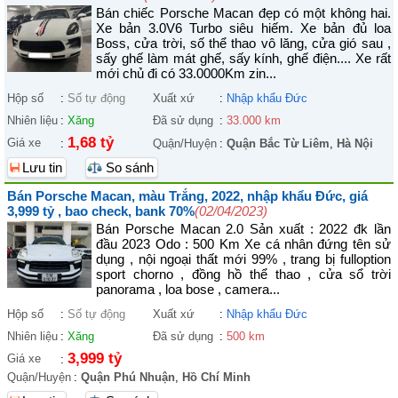
Bán chiếc Porsche Macan đẹp có một không hai.
Xe bản 3.0V6 Turbo siêu hiếm. Xe bản đủ loa
Boss, cửa trời, số thể thao vô lăng, cửa gió sau ,
sấy ghế làm mát ghế, sấy kính, ghế điện.... Xe rất
mới chủ đi có 33.0000Km zin...
Hộp số
:
Số tự động
Xuất xứ
:
Nhập khẩu Đức
Nhiên liệu
:
Xăng
Đã sử dụng
:
33.000 km
1,68 tỷ
Giá xe
:
Quận/Huyện
:
Quận Bắc Từ Liêm
,
Hà Nội
Lưu tin
So sánh
Bán Porsche Macan, màu Trắng, 2022, nhập khẩu Đức, giá
3,999 tỷ , bao check, bank 70%
(02/04/2023)
Bán Porsche Macan 2.0 Sản xuất : 2022 đk lần
đầu 2023 Odo : 500 Km Xe cá nhân đứng tên sử
dụng , nội ngoại thất mới 99% , trang bị fulloption
sport chorno , đồng hồ thể thao , cửa sổ trời
panorama , loa bose , camera...
Hộp số
:
Số tự động
Xuất xứ
:
Nhập khẩu Đức
Nhiên liệu
:
Xăng
Đã sử dụng
:
500 km
3,999 tỷ
Giá xe
:
Quận/Huyện
:
Quận Phú Nhuận
,
Hồ Chí Minh