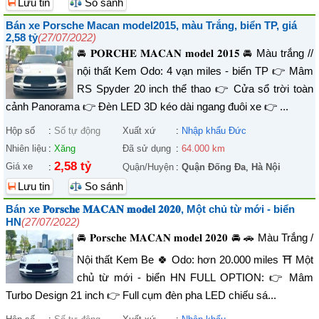
Lưu tin
So sánh
Bán xe Porsche Macan model2015, màu Trắng, biển TP, giá
2,58 tỷ
(27/07/2022)
🚘 𝐏𝐎𝐑𝐂𝐇𝐄 𝐌𝐀𝐂𝐀𝐍 𝐦𝐨𝐝𝐞𝐥 𝟐𝟎𝟏𝟓 🚘 Màu trắng //
nội thất Kem Odo: 4 vạn miles - biển TP 👉 Mâm
RS Spyder 20 inch thể thao 👉 Cửa sổ trời toàn
cảnh Panorama 👉 Đèn LED 3D kéo dài ngang đuôi xe 👉 ...
Hộp số
:
Số tự động
Xuất xứ
:
Nhập khẩu Đức
Nhiên liệu
:
Xăng
Đã sử dụng
:
64.000 km
2,58 tỷ
Giá xe
:
Quận/Huyện
:
Quận Đống Đa
,
Hà Nội
Lưu tin
So sánh
Bán xe 𝐏𝐨𝐫𝐬𝐜𝐡𝐞 𝐌𝐀𝐂𝐀𝐍 𝐦𝐨𝐝𝐞𝐥 𝟐𝟎𝟐𝟎, Một chủ từ mới - biển
HN
(27/07/2022)
🚘 𝐏𝐨𝐫𝐬𝐜𝐡𝐞 𝐌𝐀𝐂𝐀𝐍 𝐦𝐨𝐝𝐞𝐥 𝟐𝟎𝟐𝟎 🚘 🚗 Màu Trắng /
Nội thất Kem Be 🍀 Odo: hơn 20.000 miles ⛩ Một
chủ từ mới - biển HN FULL OPTION: 👉 Mâm
Turbo Design 21 inch 👉 Full cụm đèn pha LED chiếu sá...