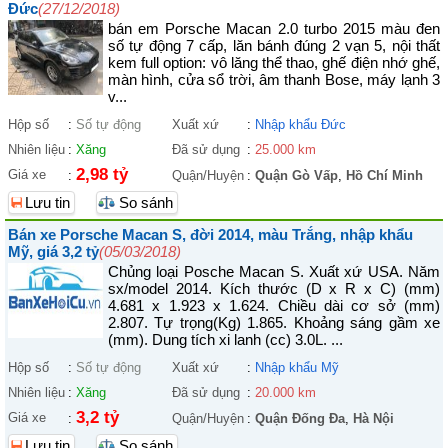
Đức
(27/12/2018)
bán em Porsche Macan 2.0 turbo 2015 màu đen
số tự động 7 cấp, lăn bánh đúng 2 vạn 5, nội thất
kem full option: vô lăng thể thao, ghế điện nhớ ghế,
màn hình, cửa sổ trời, âm thanh Bose, máy lạnh 3
v...
Hộp số
:
Số tự động
Xuất xứ
:
Nhập khẩu Đức
Nhiên liệu
:
Xăng
Đã sử dụng
:
25.000 km
2,98 tỷ
Giá xe
:
Quận/Huyện
:
Quận Gò Vấp
,
Hồ Chí Minh
Lưu tin
So sánh
Bán xe Porsche Macan S, đời 2014, màu Trắng, nhập khẩu
Mỹ, giá 3,2 tỷ
(05/03/2018)
Chủng loại Posche Macan S. Xuất xứ USA. Năm
sx/model 2014. Kích thước (D x R x C) (mm)
4.681 x 1.923 x 1.624. Chiều dài cơ sở (mm)
2.807. Tự trọng(Kg) 1.865. Khoảng sáng gầm xe
(mm). Dung tích xi lanh (cc) 3.0L. ...
Hộp số
:
Số tự động
Xuất xứ
:
Nhập khẩu Mỹ
Nhiên liệu
:
Xăng
Đã sử dụng
:
20.000 km
3,2 tỷ
Giá xe
:
Quận/Huyện
:
Quận Đống Đa
,
Hà Nội
Lưu tin
So sánh