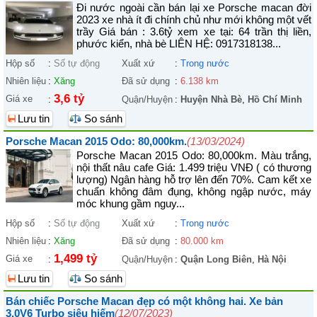
Đi nước ngoài cần bán lại xe Porsche macan đời
2023 xe nhà ít đi chính chủ như mới không một vết
trầy Giá bán : 3.6tỷ xem xe tại: 64 trần thị liền,
phước kiển, nhà bè LIÊN HỆ: 0917318138...
Hộp số
:
Số tự động
Xuất xứ
:
Trong nước
Nhiên liệu
:
Xăng
Đã sử dụng
:
6.138 km
3,6 tỷ
Giá xe
:
Quận/Huyện
:
Huyện Nhà Bè
,
Hồ Chí Minh
Lưu tin
So sánh
Porsche Macan 2015 Odo: 80,000km.
(13/03/2024)
Porsche Macan 2015 Odo: 80,000km. Màu trắng,
nội thất nâu cafe Giá: 1.499 triệu VNĐ ( có thương
lượng) Ngân hàng hỗ trợ lên đến 70%. Cam kết xe
chuẩn không đâm đụng, không ngập nước, máy
móc khung gầm nguy...
Hộp số
:
Số tự động
Xuất xứ
:
Trong nước
Nhiên liệu
:
Xăng
Đã sử dụng
:
80.000 km
1,499 tỷ
Giá xe
:
Quận/Huyện
:
Quận Long Biên
,
Hà Nội
Lưu tin
So sánh
Bán chiếc Porsche Macan đẹp có một không hai. Xe bản
3.0V6 Turbo siêu hiếm
(12/07/2023)