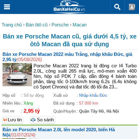
Trang chủ
Bán ôtô cũ
Porsche
Macan
Bán xe Porsche Macan cũ, giá dưới 4,5 tỷ, xe
ôtô Macan đã qua sử dụng
Bán xe Porsche Macan 2022 màu Trắng, nhập khẩu Đức, giá
2,95 tỷ
(05/08/2026)
Porsche Macan 2022 trang bị động cơ I4 Turbo
2.0L, công suất 265 mã lực, mô-men xoắn 400
Nm, hộp số PDK 7 cấp, dẫn động 4 bánh toàn
phần, tăng tốc 0-100km/h trong 6.2s (6.4s không
có Sport Chrono) và đạt tốc độ tối đa 23...
Hộp số
:
Số tự động
Xuất xứ
:
Nhập khẩu Đức
Nhiên liệu
:
Xăng
Đã sử dụng
:
57.000 km
2,95 tỷ
Giá xe
:
Quận/Huyện
:
Quận Tây Hồ
,
Hà Nội
Lưu tin
So sánh
Bán xe Porsche Macan 2.0L lên model 2020, biển Hà
Nội
(01/07/2024)