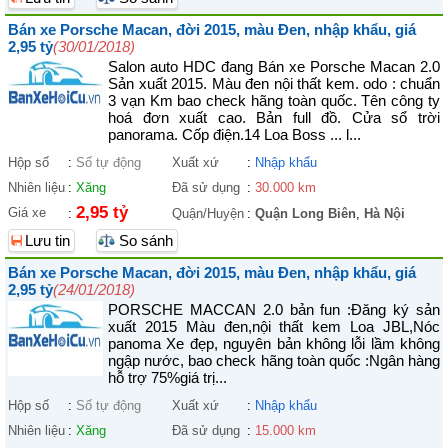
Bán xe Porsche Macan, đời 2015, màu Đen, nhập khẩu, giá
2,95 tỷ
(30/01/2018)
Salon auto HDC đang Bán xe Porsche Macan 2.0
Sản xuất 2015. Màu đen nội thất kem. odo : chuẩn
3 vạn Km bao check hãng toàn quốc. Tên công ty
hoá đơn xuất cao. Bản full đồ. Cửa sổ trời
panorama. Cốp điện.14 Loa Boss ... l...
Hộp số
:
Số tự động
Xuất xứ
:
Nhập khẩu
Nhiên liệu
:
Xăng
Đã sử dụng
:
30.000 km
2,95 tỷ
Giá xe
:
Quận/Huyện
:
Quận Long Biên
,
Hà Nội
Lưu tin
So sánh
Bán xe Porsche Macan, đời 2015, màu Đen, nhập khẩu, giá
2,95 tỷ
(24/01/2018)
PORSCHE MACCAN 2.0 bản fun :Đăng ký sản
xuất 2015 Màu đen,nội thất kem Loa JBL,Nóc
panoma Xe đẹp, nguyên bản không lỗi lầm không
ngập nước, bao check hãng toàn quốc :Ngân hàng
hỗ trợ 75%giá trị...
Hộp số
:
Số tự động
Xuất xứ
:
Nhập khẩu
Nhiên liệu
:
Xăng
Đã sử dụng
:
15.000 km