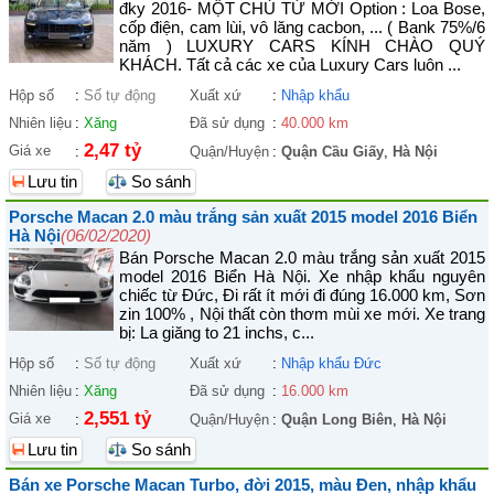
đky 2016- MỘT CHỦ TỪ MỚI Option : Loa Bose,
cốp điện, cam lùi, vô lăng cacbon, ... ( Bank 75%/6
năm ) LUXURY CARS KÍNH CHÀO QUÝ
KHÁCH. Tất cả các xe của Luxury Cars luôn ...
Hộp số
:
Số tự động
Xuất xứ
:
Nhập khẩu
Nhiên liệu
:
Xăng
Đã sử dụng
:
40.000 km
2,47 tỷ
Giá xe
:
Quận/Huyện
:
Quận Cầu Giấy
,
Hà Nội
Lưu tin
So sánh
Porsche Macan 2.0 màu trắng sản xuất 2015 model 2016 Biển
Hà Nội
(06/02/2020)
Bán Porsche Macan 2.0 màu trắng sản xuất 2015
model 2016 Biển Hà Nội. Xe nhập khẩu nguyên
chiếc từ Đức, Đi rất ít mới đi đúng 16.000 km, Sơn
zin 100% , Nội thất còn thơm mùi xe mới. Xe trang
bị: La giăng to 21 inchs, c...
Hộp số
:
Số tự động
Xuất xứ
:
Nhập khẩu Đức
Nhiên liệu
:
Xăng
Đã sử dụng
:
16.000 km
2,551 tỷ
Giá xe
:
Quận/Huyện
:
Quận Long Biên
,
Hà Nội
Lưu tin
So sánh
Bán xe Porsche Macan Turbo, đời 2015, màu Đen, nhập khẩu