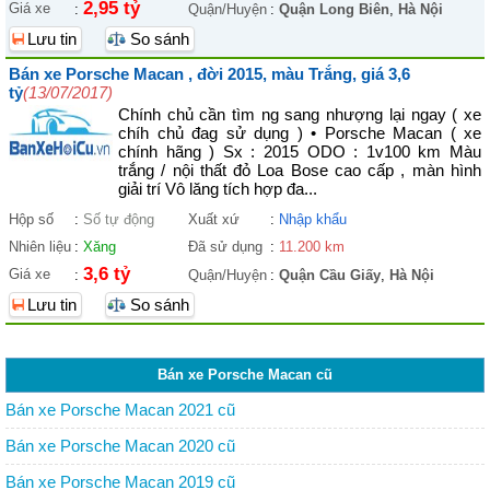
2,95 tỷ
Giá xe
:
Quận/Huyện
:
Quận Long Biên
,
Hà Nội
Lưu tin
So sánh
Bán xe Porsche Macan , đời 2015, màu Trắng, giá 3,6
tỷ
(13/07/2017)
Chính chủ cần tìm ng sang nhượng lại ngay ( xe
chíh chủ đag sử dụng ) • Porsche Macan ( xe
chính hãng ) Sx : 2015 ODO : 1v100 km Màu
trắng / nội thất đỏ Loa Bose cao cấp , màn hình
giải trí Vô lăng tích hợp đa...
Hộp số
:
Số tự động
Xuất xứ
:
Nhập khẩu
Nhiên liệu
:
Xăng
Đã sử dụng
:
11.200 km
3,6 tỷ
Giá xe
:
Quận/Huyện
:
Quận Cầu Giấy
,
Hà Nội
Lưu tin
So sánh
Bán xe Porsche Macan cũ
Bán xe Porsche Macan 2021 cũ
Bán xe Porsche Macan 2020 cũ
Bán xe Porsche Macan 2019 cũ