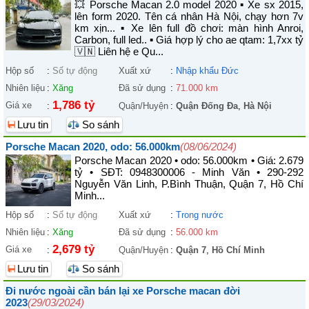
💥 Porsche Macan 2.0 model 2020 ▪︎ Xe sx 2015,
lên form 2020. Tên cá nhân Hà Nội, chạy hơn 7v
km xịn... ▪︎ Xe lên full đồ chơi: màn hình Anroi,
Carbon, full led.. ▪︎ Giá hợp lý cho ae qtam: 1,7xx tỷ
🇻🇳 Liên hệ e Qu...
Hộp số
:
Số tự động
Xuất xứ
:
Nhập khẩu Đức
Nhiên liệu
:
Xăng
Đã sử dụng
:
71.000 km
1,786 tỷ
Giá xe
:
Quận/Huyện
:
Quận Đống Đa
,
Hà Nội
Lưu tin
So sánh
Porsche Macan 2020, odo: 56.000km
(08/06/2024)
Porsche Macan 2020 • odo: 56.000km • Giá: 2.679
tỷ • SĐT: 0948300006 - Minh Văn • 290-292
Nguyễn Văn Linh, P.Bình Thuận, Quận 7, Hồ Chí
Minh...
Hộp số
:
Số tự động
Xuất xứ
:
Trong nước
Nhiên liệu
:
Xăng
Đã sử dụng
:
56.000 km
2,679 tỷ
Giá xe
:
Quận/Huyện
:
Quận 7
,
Hồ Chí Minh
Lưu tin
So sánh
Đi nước ngoài cần bán lại xe Porsche macan đời
2023
(29/03/2024)