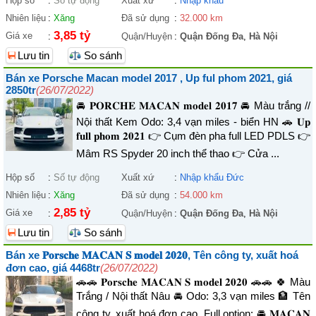
Hộp số
:
Số tự động
Xuất xứ
:
Nhập khẩu
Nhiên liệu
:
Xăng
Đã sử dụng
:
32.000 km
3,85 tỷ
Giá xe
:
Quận/Huyện
:
Quận Đống Đa
,
Hà Nội
Lưu tin
So sánh
Bán xe Porsche Macan model 2017 , Up ful phom 2021, giá
2850tr
(26/07/2022)
🚘 𝐏𝐎𝐑𝐂𝐇𝐄 𝐌𝐀𝐂𝐀𝐍 𝐦𝐨𝐝𝐞𝐥 𝟐𝟎𝟏𝟕 🚘 Màu trắng //
Nội thất Kem Odo: 3,4 vạn miles - biển HN 🚗 𝐔𝐩
𝐟𝐮𝐥𝐥 𝐩𝐡𝐨𝐦 𝟐𝟎𝟐𝟏 👉 Cụm đèn pha full LED PDLS 👉
Mâm RS Spyder 20 inch thể thao 👉 Cửa ...
Hộp số
:
Số tự động
Xuất xứ
:
Nhập khẩu Đức
Nhiên liệu
:
Xăng
Đã sử dụng
:
54.000 km
2,85 tỷ
Giá xe
:
Quận/Huyện
:
Quận Đống Đa
,
Hà Nội
Lưu tin
So sánh
Bán xe 𝐏𝐨𝐫𝐬𝐜𝐡𝐞 𝐌𝐀𝐂𝐀𝐍 𝐒 𝐦𝐨𝐝𝐞𝐥 𝟐𝟎𝟐𝟎, Tên công ty, xuất hoá
đơn cao, giá 4468tr
(26/07/2022)
🚗🚗 𝐏𝐨𝐫𝐬𝐜𝐡𝐞 𝐌𝐀𝐂𝐀𝐍 𝐒 𝐦𝐨𝐝𝐞𝐥 𝟐𝟎𝟐𝟎 🚗🚗 🍀 Màu
Trắng / Nội thất Nâu 🚘 Odo: 3,3 vạn miles 🏦 Tên
công ty, xuất hoá đơn cao. Full option: 🚘 𝐌𝐀𝐂𝐀𝐍