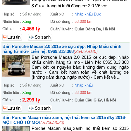
𝐒 được trang bị khối động cơ 3.0 V6 vớ...
Hộp số
:
Số tự động
Xuất xứ
:
Nhập khẩu Đức
Nhiên liệu
:
Xăng
Đã sử dụng
:
53.000 km
4,468 tỷ
Giá xe
:
Quận/Huyện
:
Quận Đống Đa
,
Hà Nội
Lưu tin
So sánh
Bán Porsche Macan 2.0 2015 xe cực đẹp. Nhập khẩu chính
hãng từ mới- Liên hệ: 0969.313.368
(25/06/2020)
Bán Porsche Macan 2.0 2015 xe cực đẹp. Nhập
khẩu chính hãng từ mới- Liên hệ: 0969.313.368
Cam kết xe nguyên bản: không đâm đụng, ngập
nước - Cam kết hoàn toàn về chất lượng xe
(không đâm đụng, ngập nước) - Cam kết về ...
Hộp số
:
Số tự động
Xuất xứ
:
Nhập khẩu
Nhiên liệu
:
Xăng
Đã sử dụng
:
33.000 km
2,299 tỷ
Giá xe
:
Quận/Huyện
:
Quận Cầu Giấy
,
Hà Nội
Lưu tin
So sánh
Bán Porche Macan màu xanh, nội thất kem sx 2015 đky 2016-
MỘT CHỦ TỪ MỚI
(25/06/2020)
Porche Macan màu xanh, nội thất kem sx 2015