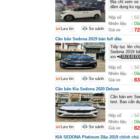
Địa chỉ xem xe 
đâm đụng ko ngậ
Hộp số
:
Số
Nhiên liệu
:
Dầ
Lưu tin
So sánh
72
Giá xe
:
Cần bán Sedona 2019 bản full dầu
Tiếp tục lên c
Sedona 2019 bản
xin 📲0️⃣8️⃣3️⃣4️⃣3
Hộp số
:
Số
Nhiên liệu
:
Dầ
Lưu tin
So sánh
83
Giá xe
:
Cần bán Kia Sedona 2020 Deluxe
Cần bán em Sedo
test. Bao cấn đ
Hộp số
:
Số
Nhiên liệu
:
Dầ
Lưu tin
So sánh
82
Giá xe
:
KIA SEDONA Platinum Dầu 2019 chính chủ 