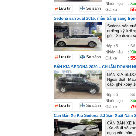
Nhiên liệu
:
Xă
Lưu tin
So sánh
55
Giá xe
:
Sedona sản xuất 2016, màu trắng sang trọ
Sedona sản xuấ
dưỡng kỹ lưỡng,
gốc: Xe được sả
Hộp số
:
Số
Nhiên liệu
:
Xă
Lưu tin
So sánh
55
Giá xe
:
BÁN KIA SEDONA 2020 – CHUẨN DOANH N
BÁN KIA SEDO
Ngoại thất: Màu
cấp, ghế xoay 1
Hộp số
:
Số
Nhiên liệu
:
Xă
Lưu tin
So sánh
79
Giá xe
:
Cần Bán Xe Kia Sedona 3.3 Sản Xuất Năm 
CẦN BÁN XE KI
-Xe đã đi số km
dụng cẩn thận ,