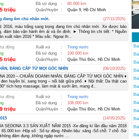
ng
Đã sử dụng
:
80.000 km
--
5 triệu
Quận/Huyện
:
Quận 9
, Hồ Chí Minh
ng đang tìm chủ nhân mới.
(27/11/2025)
t 2016, màu trắng sang trọng đang tìm chủ nhân mới. Xe được bảo
 đảm bảo vận hành êm ái và ổn định. ► Thông tin chi tiết: * Nguồn
n xuất năm 2016 * Màu sắc: Ngoại th...
Bá
 tự động
Xuất xứ
:
Trong nước
ng
Đã sử dụng
:
100.000 km
Bá
5 triệu
Quận/Huyện
:
Quận Thủ Đức
, Hồ Chí Minh
Bá
HÂN, ĐẲNG CẤP TỪ MỌI GÓC NHÌN
(06/10/2025)
Bá
NA 2020 – CHUẨN DOANH NHÂN, ĐẲNG CẤP TỪ MỌI GÓC NHÌN ♦
Bá
 đen huyền bí, sang trọng – nổi bật giữa phố. ♦ Nội thất: Da thật cao
80° tích hợp massage, làm mát & sưởi ấm, mang đ...
Bá
Bá
 tự động
Xuất xứ
:
Trong nước
Bá
ng
Đã sử dụng
:
108.000 km
9 triệu
Quận/Huyện
:
Quận Thủ Đức
, Hồ Chí Minh
Bá
2015
(14/05/2025)
Bá
A SEDONA 3.3 SẢN XUẤT NĂM 2015 -Xe đăng kí lần đầu năm 2018
Bá
: 65.000 km -Hộp số : Số tự động -Nhiên liệu: xăng -Số chỗ: 7 chỗ -Sử
Bá
 không đâm đụng ,không ngập nước ...