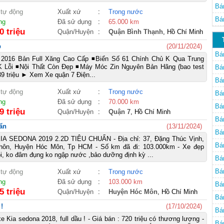
Bá
 tự động
Xuất xứ
:
Trong nước
Bá
ng
Đã sử dụng
:
65.000 km
0 triệu
Quận/Huyện
:
Quận Bình Thạnh
, Hồ Chí Minh
p
(20/11/2024)
Bá
2016 Bản Full Xăng Cao Cấp ◾️Biển Số 61 Chính Chủ K Qua Trung
K Lỗi ◾️Nội Thất Còn Đẹp ◾️Máy Móc Zin Nguyên Bản Hãng (bao test
Bá
39 triệu ► Xem Xe quận 7 Điện...
Bá
 tự động
Xuất xứ
:
Trong nước
Bá
ng
Đã sử dụng
:
70.000 km
Bá
9 triệu
Quận/Huyện
:
Quận 7
, Hồ Chí Minh
Bá
ẩn
(13/11/2024)
Bá
A SEDONA 2019 2.2D TIÊU CHUẨN - Địa chỉ: 37, Đặng Thúc Vịnh,
Bá
hôn, Huyện Hóc Môn, Tp HCM - Số km đã đi: 103.000km - Xe đẹp
ỗi, ko đâm đụng ko ngập nước ,bảo dưỡng định kỳ ...
Bá
Mi
Bá
 tự động
Xuất xứ
:
Trong nước
ng
Đã sử dụng
:
103.000 km
Mi
Bá
5 triệu
Quận/Huyện
:
Huyện Hóc Môn
, Hồ Chí Minh
Bá
!
(17/10/2024)
Ch
Bá
e Kia sedona 2018, full dầu ! - Giá bán : 720 triệu có thương lượng -
Bá