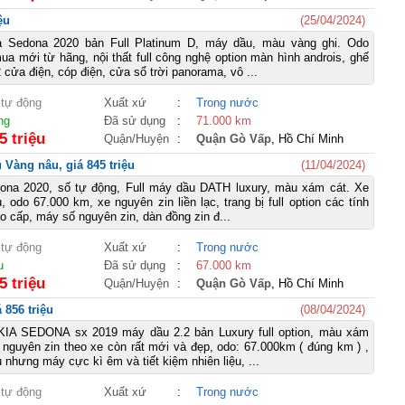
ệu
(25/04/2024)
a Sedona 2020 bản Full Platinum D, máy dầu, màu vàng ghi. Odo
a mới từ hãng, nội thất full công nghệ option màn hình androis, ghế
 cửa điện, cóp điện, cửa sổ trời panorama, vô ...
 tự động
Xuất xứ
:
Trong nước
ng
Đã sử dụng
:
71.000 km
5 triệu
Quận/Huyện
:
Quận Gò Vấp
, Hồ Chí Minh
 Vàng nâu, giá 845 triệu
(11/04/2024)
ona 2020, số tự động, Full máy dầu DATH luxury, màu xám cát. Xe
 odo 67.000 km, xe nguyên zin liền lạc, trang bị full option các tính
o cấp, máy số nguyên zin, dàn đồng zin đ...
 tự động
Xuất xứ
:
Trong nước
u
Đã sử dụng
:
67.000 km
5 triệu
Quận/Huyện
:
Quận Gò Vấp
, Hồ Chí Minh
 856 triệu
(08/04/2024)
IA SEDONA sx 2019 máy dầu 2.2 bản Luxury full option, màu xám
nguyên zin theo xe còn rất mới và đẹp, odo: 67.000km ( đúng km ) ,
 nhưng máy cực kì êm và tiết kiệm nhiên liệu, ...
 tự động
Xuất xứ
:
Trong nước