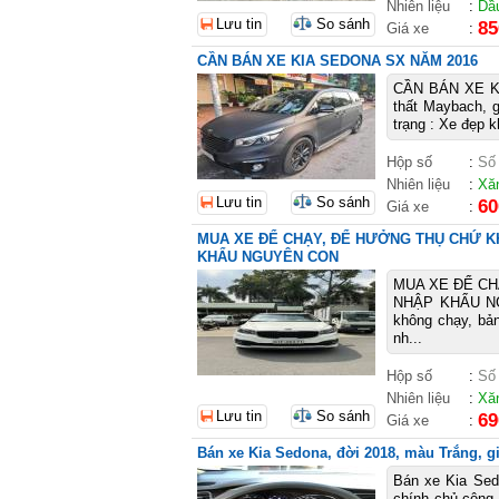
Nhiên liệu
:
Dầ
Lưu tin
So sánh
85
Giá xe
:
CẦN BÁN XE KIA SEDONA SX NĂM 2016
CẦN BÁN XE KIA
thất Maybach, 
trạng : Xe đẹp k
Hộp số
:
Số
Nhiên liệu
:
Xă
Lưu tin
So sánh
60
Giá xe
:
MUA XE ĐỂ CHẠY, ĐỂ HƯỞNG THỤ CHỨ K
KHẨU NGUYÊN CON
MUA XE ĐỂ CH
NHẬP KHẨU NGU
không chạy, bả
nh...
Hộp số
:
Số
Nhiên liệu
:
Xă
Lưu tin
So sánh
69
Giá xe
:
Bán xe Kia Sedona, đời 2018, màu Trắng, gi
Bán xe Kia Sed
chính chủ công 