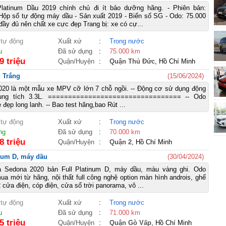
atinum Dầu 2019 chính chủ đi ít bảo dưỡng hãng. - Phiên bản:
ộp số tự động máy dầu - Sản xuất 2019 - Biển số SG - Odo: 75.000
ầy đủ nên chất xe cực đẹp Trang bị: xe có cự...
 tự động
Xuất xứ
:
Trong nước
u
Đã sử dụng
:
75.000 km
9 triệu
Quận/Huyện
:
Quận Thủ Đức
, Hồ Chí Minh
u Trắng
(15/06/2024)
2020 là một mẫu xe MPV cỡ lớn 7 chỗ ngồi. -- Động cơ sử dụng động
ung tích 3.3L. ================================= -- Odo
 đẹp long lanh. -- Bao test hãng,bao Rút ...
 tự động
Xuất xứ
:
Trong nước
ng
Đã sử dụng
:
70.000 km
8 triệu
Quận/Huyện
:
Quận 2
, Hồ Chí Minh
inum D, máy dầu
(30/04/2024)
a Sedona 2020 bản Full Platinum D, máy dầu, màu vàng ghi. Odo
a mới từ hãng, nội thất full công nghệ option màn hình androis, ghế
 cửa điện, cóp điện, cửa sổ trời panorama, vô ...
 tự động
Xuất xứ
:
Trong nước
u
Đã sử dụng
:
71.000 km
5 triệu
Quận/Huyện
:
Quận Gò Vấp
, Hồ Chí Minh