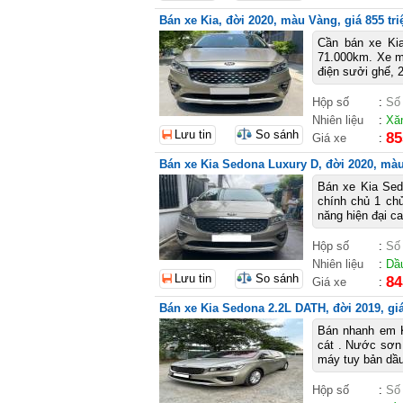
Bán xe Kia, đời 2020, màu Vàng, giá 855 tri
Cần bán xe Ki
71.000km. Xe mu
điện sưởi ghế, 2
Hộp số
:
Số
Nhiên liệu
:
Xă
Lưu tin
So sánh
85
Giá xe
:
Bán xe Kia Sedona Luxury D, đời 2020, màu
Bán xe Kia Sed
chính chủ 1 chủ,
năng hiện đại ca
Hộp số
:
Số
Nhiên liệu
:
Dầ
Lưu tin
So sánh
84
Giá xe
:
Bán xe Kia Sedona 2.2L DATH, đời 2019, giá
Bán nhanh em K
cát . Nước sơn 
máy tuy bản dầu
Hộp số
:
Số