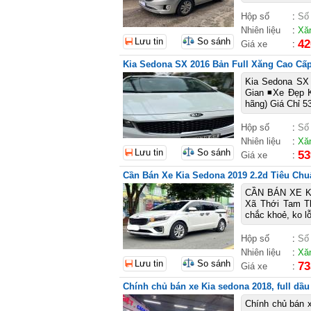
Hộp số
:
Số
Nhiên liệu
:
Xă
Lưu tin
So sánh
42
Giá xe
:
Kia Sedona SX 2016 Bản Full Xăng Cao Cấ
Kia Sedona SX 
Gian ◾️Xe Đẹp 
hãng) Giá Chỉ 5
Hộp số
:
Số
Nhiên liệu
:
Xă
Lưu tin
So sánh
53
Giá xe
:
Cần Bán Xe Kia Sedona 2019 2.2d Tiêu Chu
CẦN BÁN XE KI
Xã Thới Tam T
chắc khoẻ, ko l
Hộp số
:
Số
Nhiên liệu
:
Xă
Lưu tin
So sánh
73
Giá xe
:
Chính chủ bán xe Kia sedona 2018, full dầu 
Chính chủ bán x