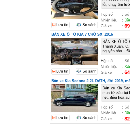
lỗi, chạy êm lướ
Hộp số
:
Số
Nhiên liệu
:
Dầ
Lưu tin
So sánh
69
Giá xe
:
BÁN XE Ô TÔ KIA 7 CHỖ SX :2016
BÁN XE Ô TÔ KIA
Thạnh Xuân, Q.1
nguyên bản. - Đã
Hộp số
:
Số
Nhiên liệu
:
Xă
Lưu tin
So sánh
64
Giá xe
:
Bán xe Kia Sedona 2.2L DATH, đời 2019, màu
Bán xe Kia Sed
mua từ đầu tại 
nét, điều hòa au
Hộp số
:
Số
Nhiên liệu
:
Dầ
Lưu tin
So sánh
82
Giá xe
: