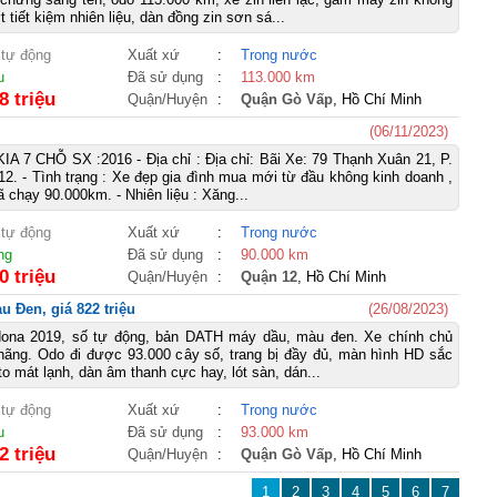
t tiết kiệm nhiên liệu, dàn đồng zin sơn sá...
 tự động
Xuất xứ
:
Trong nước
u
Đã sử dụng
:
113.000 km
8 triệu
Quận/Huyện
:
Quận Gò Vấp
, Hồ Chí Minh
(06/11/2023)
 7 CHỖ SX :2016 - Địa chỉ : Địa chỉ: Bãi Xe: 79 Thạnh Xuân 21, P.
2. - Tình trạng : Xe đẹp gia đình mua mới từ đầu không kinh doanh ,
 chạy 90.000km. - Nhiên liệu : Xăng...
 tự động
Xuất xứ
:
Trong nước
ng
Đã sử dụng
:
90.000 km
0 triệu
Quận/Huyện
:
Quận 12
, Hồ Chí Minh
 Đen, giá 822 triệu
(26/08/2023)
ona 2019, số tự động, bản DATH máy dầu, màu đen. Xe chính chủ
hãng. Odo đi được 93.000 cây số, trang bị đầy đủ, màn hình HD sắc
to mát lạnh, dàn âm thanh cực hay, lót sàn, dán...
 tự động
Xuất xứ
:
Trong nước
u
Đã sử dụng
:
93.000 km
2 triệu
Quận/Huyện
:
Quận Gò Vấp
, Hồ Chí Minh
1
2
3
4
5
6
7