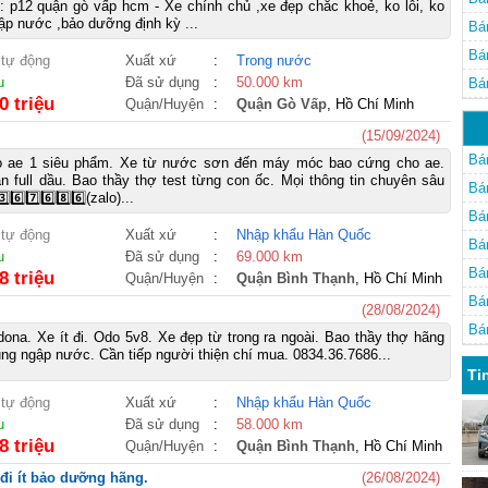
: p12 quận gò vấp hcm - Xe chính chủ ,xe đẹp chắc khoẻ, ko lỗi, ko
p nước ,bảo dưỡng định kỳ ...
Bá
Bá
 tự động
Xuất xứ
:
Trong nước
u
Đã sử dụng
:
50.000 km
Bá
0 triệu
Quận/Huyện
:
Quận Gò Vấp
, Hồ Chí Minh
(15/09/2024)
Bá
ho ae 1 siêu phẩm. Xe từ nước sơn đến máy móc bao cứng cho ae.
 full dầu. Bao thầy thợ test từng con ốc. Mọi thông tin chuyên sâu
Bá
️⃣6️⃣7️⃣6️⃣8️⃣6️⃣(zalo)...
Bá
 tự động
Xuất xứ
:
Nhập khẩu Hàn Quốc
Bá
u
Đã sử dụng
:
69.000 km
Bá
8 triệu
Quận/Huyện
:
Quận Bình Thạnh
, Hồ Chí Minh
Bá
(28/08/2024)
Bá
na. Xe ít đi. Odo 5v8. Xe đẹp từ trong ra ngoài. Bao thầy thợ hãng
ụng ngập nước. Cần tiếp người thiện chí mua. 0834.36.7686...
Ti
 tự động
Xuất xứ
:
Nhập khẩu Hàn Quốc
u
Đã sử dụng
:
58.000 km
8 triệu
Quận/Huyện
:
Quận Bình Thạnh
, Hồ Chí Minh
đi ít bảo dưỡng hãng.
(26/08/2024)