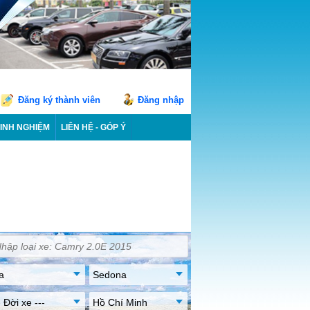
Đăng ký thành viên
Đăng nhập
INH NGHIỆM
LIÊN HỆ - GÓP Ý
a
Sedona
- Đời xe ---
Hồ Chí Minh