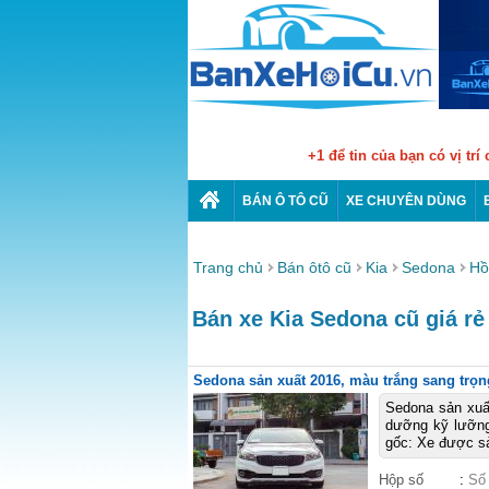
+1 để tin của bạn có vị trí
BÁN Ô TÔ CŨ
XE CHUYÊN DÙNG
Trang chủ
Bán ôtô cũ
Kia
Sedona
Hồ
Bán xe Kia Sedona cũ giá rẻ
Sedona sản xuất 2016, màu trắng sang trọ
Sedona sản xuấ
dưỡng kỹ lưỡng,
gốc: Xe được sả
Hộp số
:
Số