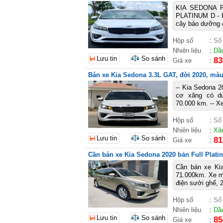
KIA SEDONA Pl
PLATINUM D - H
cây bảo dưỡng đ
Hộp số
:
Số
Nhiên liệu
:
Dầ
Lưu tin
So sánh
83
Giá xe
:
Bán xe Kia Sedona 3.3L GAT, đời 2020, mà
-- Kia Sedona 
cơ xăng có d
70.000 km. -- Xe
Hộp số
:
Số
Nhiên liệu
:
Xă
Lưu tin
So sánh
81
Giá xe
:
Cần bán xe Kia Sedona 2020 bản Full Plat
Cần bán xe Ki
71.000km. Xe mu
điện sưởi ghế, 2
Hộp số
:
Số
Nhiên liệu
:
Dầ
Lưu tin
So sánh
85
Giá xe
: