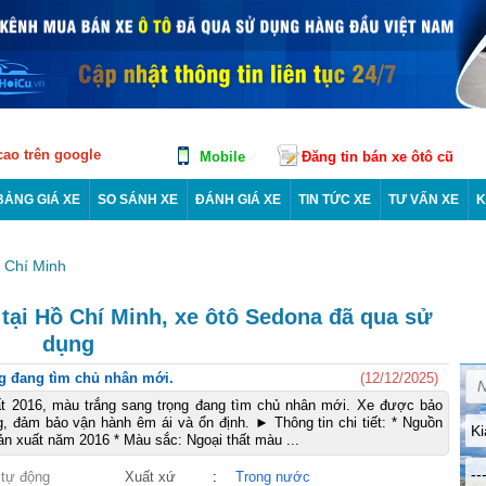
 cao trên google
Mobile
Đăng tin bán xe ôtô cũ
BẢNG GIÁ XE
SO SÁNH XE
ĐÁNH GIÁ XE
TIN TỨC XE
TƯ VẤN XE
K
 Chí Minh
 tại Hồ Chí Minh, xe ôtô Sedona đã qua sử
dụng
ng đang tìm chủ nhân mới.
(12/12/2025)
t 2016, màu trắng sang trọng đang tìm chủ nhân mới. Xe được bảo
 đảm bảo vận hành êm ái và ổn định. ► Thông tin chi tiết: * Nguồn
Ki
n xuất năm 2016 * Màu sắc: Ngoại thất màu ...
--
 tự động
Xuất xứ
:
Trong nước