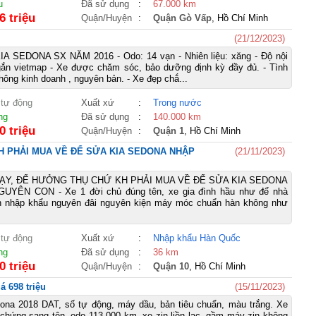
u
Đã sử dụng
:
67.000 km
6 triệu
Quận/Huyện
:
Quận Gò Vấp
, Hồ Chí Minh
(21/12/2023)
 SEDONA SX NĂM 2016 - Odo: 14 vạn - Nhiên liệu: xăng - Độ nội
gắn vietmap - Xe được chăm sóc, bảo dưỡng định kỳ đầy đủ. - Tình
hông kinh doanh , nguyên bản. - Xe đẹp chắ...
 tự động
Xuất xứ
:
Trong nước
ng
Đã sử dụng
:
140.000 km
0 triệu
Quận/Huyện
:
Quận 1
, Hồ Chí Minh
H PHẢI MUA VỀ ĐỂ SỬA KIA SEDONA NHẬP
(21/11/2023)
ẠY, ĐỂ HƯỞNG THỤ CHỨ KH PHẢI MUA VỀ ĐỂ SỬA KIA SEDONA
YÊN CON - Xe 1 đời chủ đúng tên, xe gia đình hầu như để nhà
n nhập khẩu nguyên đâi nguyên kiện máy móc chuẩn hàn không như
 tự động
Xuất xứ
:
Nhập khẩu Hàn Quốc
ng
Đã sử dụng
:
36 km
0 triệu
Quận/Huyện
:
Quận 10
, Hồ Chí Minh
á 698 triệu
(15/11/2023)
ona 2018 DAT, số tự động, máy dầu, bản tiêu chuẩn, màu trắng. Xe
chứng sang tên, odo 113.000 km, xe zin liền lạc, gầm máy zin không