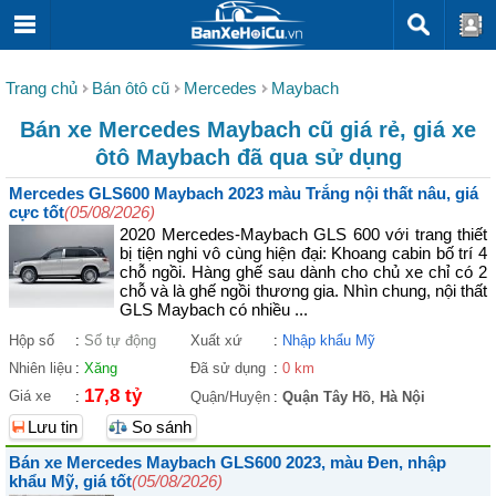
Trang chủ
Bán ôtô cũ
Mercedes
Maybach
Bán xe Mercedes Maybach cũ giá rẻ, giá xe
ôtô Maybach đã qua sử dụng
Mercedes GLS600 Maybach 2023 màu Trắng nội thất nâu, giá
cực tốt
(05/08/2026)
2020 Mercedes-Maybach GLS 600 với trang thiết
bị tiện nghi vô cùng hiện đại: Khoang cabin bố trí 4
chỗ ngồi. Hàng ghế sau dành cho chủ xe chỉ có 2
chỗ và là ghế ngồi thương gia. Nhìn chung, nội thất
GLS Maybach có nhiều ...
Hộp số
:
Số tự động
Xuất xứ
:
Nhập khẩu Mỹ
Nhiên liệu
:
Xăng
Đã sử dụng
:
0 km
17,8 tỷ
Giá xe
:
Quận/Huyện
:
Quận Tây Hồ
,
Hà Nội
Lưu tin
So sánh
Bán xe Mercedes Maybach GLS600 2023, màu Đen, nhập
khẩu Mỹ, giá tốt
(05/08/2026)