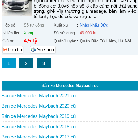
nội thất kem xe siêu mới một chủ từ đầu. Xe trang
bị động cơ 3.0v6 hộp số 8 cấp cùng nội thất sang
trọng, ghế Vip thương gia masage, bàn làm việc,
tủ lạnh, học để cốc và rượu.....
Hộp số
:
Số tự động
Xuất xứ
:
Nhập khẩu Đức
Nhiên liệu
:
Xăng
Đã sử dụng
:
43.000 km
4,5 tỷ
Giá xe
:
Quận/Huyện
:
Quận Bắc Từ Liêm
,
Hà Nội
Lưu tin
So sánh
1
2
3
Bán xe Mercedes Maybach cũ
Bán xe Mercedes Maybach 2021 cũ
Bán xe Mercedes Maybach 2020 cũ
Bán xe Mercedes Maybach 2019 cũ
Bán xe Mercedes Maybach 2018 cũ
Bán xe Mercedes Maybach 2017 cũ