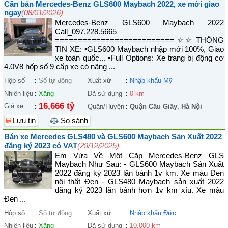
Cần bán Mercedes-Benz GLS600 Maybach 2022, xe mới giao
ngay
(08/01/2026)
Mercedes-Benz GLS600 Maybach 2022
Call_097.228.5665
========================== ☆☆ THÔNG
TIN XE: ▪GLS600 Maybach nhập mới 100%, Giao
xe toàn quốc... ▪Full Options: Xe trang bị động cơ
4.0V8 hốp số 9 cấp xe có nâng ...
Hộp số
:
Số tự động
Xuất xứ
:
Nhập khẩu Mỹ
Nhiên liệu
:
Xăng
Đã sử dụng
:
0 km
16,666 tỷ
Giá xe
:
Quận/Huyện
:
Quận Cầu Giấy
,
Hà Nội
Lưu tin
So sánh
Bán xe Mercedes GLS480 và GLS600 Maybach Sản Xuất 2022
đăng ký 2023 có VAT
(29/12/2025)
Em Vừa Về Một Cặp Mercedes-Benz GLS
Maybach Như Sau: - GLS600 Maybach Sản Xuất
2022 đăng ký 2023 lăn bánh 1v km. Xe màu Đen
nội thất Đen - GLS480 Maybach sản xuất 2022
đăng ký 2023 lăn bánh hơn 1v km xíu. Xe màu
Đen ...
Hộp số
:
Số tự động
Xuất xứ
:
Nhập khẩu Đức
Nhiên liệu
:
Xăng
Đã sử dụng
:
10.000 km