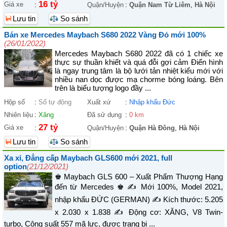
16 tỷ
Giá xe
:
Quận/Huyện
:
Quận Nam Từ Liêm
,
Hà Nội
Lưu tin
So sánh
Bán xe Mercedes Maybach S680 2022 Vàng Đỏ mới 100%
(26/01/2022)
Mercedes Maybach S680 2022 đã có 1 chiếc xe
thực sự thuần khiết và quá đỗi gợi cảm Điển hình
là ngay trung tâm là bộ lưới tản nhiệt kiểu mới với
nhiều nan dọc được mạ chorme bóng loáng. Bên
trên là biểu tượng logo đầy ...
Hộp số
:
Số tự động
Xuất xứ
:
Nhập khẩu Đức
Nhiên liệu
:
Xăng
Đã sử dụng
:
0 km
27 tỷ
Giá xe
:
Quận/Huyện
:
Quận Hà Đông
,
Hà Nội
Lưu tin
So sánh
Xa xỉ, Đẳng cấp Maybach GLS600 mới 2021, full
option
(21/12/2021)
♚ Maybach GLS 600 – Xuất Phẩm Thượng Hạng
đến từ Mercedes ♚ ✍ Mới 100%, Model 2021,
nhập khẩu ĐỨC (GERMAN) ✍ Kích thước: 5.205
x 2.030 x 1.838 ✍ Động cơ: XĂNG, V8 Twin-
turbo, Công suất 557 mã lực, được trang bị ...