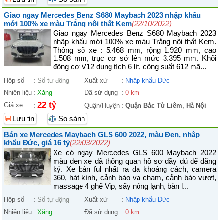
Giao ngay Mercedes Benz S680 Maybach 2023 nhập khẩu
mới 100% xe màu Trắng nội thất Kem
(22/10/2022)
Giao ngay Mercedes Benz S680 Maybach 2023
nhập khẩu mới 100% xe màu Trắng nội thất Kem.
Thông số xe : 5.468 mm, rộng 1.920 mm, cao
1.508 mm, trục cơ sở lên mức 3.395 mm. Khối
động cơ V12 dung tích 6 lít, công suất 612 mã...
Hộp số
:
Số tự động
Xuất xứ
:
Nhập khẩu Đức
Nhiên liệu
:
Xăng
Đã sử dụng
:
0 km
22 tỷ
Giá xe
:
Quận/Huyện
:
Quận Bắc Từ Liêm
,
Hà Nội
Lưu tin
So sánh
Bán xe Mercedes Maybach GLS 600 2022, màu Đen, nhập
khẩu Đức, giá 16 tỷ
(22/03/2022)
Xe có ngay Mercedes GLS 600 Maybach 2022
màu đen xe đã thông quan hồ sơ đầy đủ để đăng
ký. Xe bản ful nhất ra đa khoảng cách, camera
360, hát kính, cảnh báo va chạm, cảnh báo vượt,
massage 4 ghế Vip, sấy nóng lạnh, bàn l...
Hộp số
:
Số tự động
Xuất xứ
:
Nhập khẩu Đức
Nhiên liệu
:
Xăng
Đã sử dụng
:
0 km