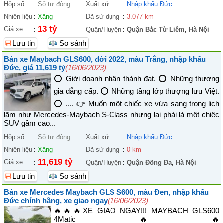
Hộp số
:
Số tự động
Xuất xứ
:
Nhập khẩu Đức
Nhiên liệu
:
Xăng
Đã sử dụng
:
3.077 km
13 tỷ
Giá xe
:
Quận/Huyện
:
Quận Bắc Từ Liêm
,
Hà Nội
Lưu tin
So sánh
Bán xe Maybach GLS600, đời 2022, màu Trắng, nhập khẩu
Đức, giá 11,619 tỷ
(16/06/2023)
⭕️ Giới doanh nhân thành đạt. ⭕️ Những thương
gia đẳng cấp. ⭕️ Những tầng lớp thượng lưu Việt.
⭕️ .... 👉 Muốn một chiếc xe vừa sang trọng lịch
lãm như Mercedes-Maybach S-Class nhưng lại phải là một chiếc
SUV gầm cao...
Hộp số
:
Số tự động
Xuất xứ
:
Nhập khẩu Đức
Nhiên liệu
:
Xăng
Đã sử dụng
:
0 km
11,619 tỷ
Giá xe
:
Quận/Huyện
:
Quận Đống Đa
,
Hà Nội
Lưu tin
So sánh
Bán xe Mercedes Maybach GLS S600, màu Đen, nhập khẩu
Đức chính hãng, xe giao ngay
(16/06/2023)
🔥🔥🔥XE GIAO NGAY!!! MAYBACH GLS600
4Matic🔥🔥