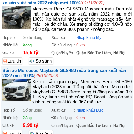
xe sản xuất năm 2022 nhập mới 100%
(01/11/2022)
Mercedes Benz GLS600 Maybach màu Đen nội
thất nâu cafe xe sản xuất năm 2022 nhập mới
100%. Xe bản full nhất 4 ghế vip massage sấy làm
mát , bễ đỡ chân. Xe trang bị động cơ 4.0V8 hộp
số 9 cấp, camera 360, phanh khoảng các...
Hộp số
:
Số tự động
Xuất xứ
:
Nhập khẩu Mỹ
Nhiên liệu
:
Xăng
Đã sử dụng
:
0 km
15,6 tỷ
Giá xe
:
Quận/Huyện
:
Quận Bắc Từ Liêm
,
Hà Nội
Lưu tin
So sánh
Bán xe Mercedes Maybach GLS480 màu trắng sản xuất năm
2022 mới 100%
(25/10/2022)
Xe có sẵn giao ngay Mercedes Benz GLS480
Maybach 2023 màu Trắng nội thất đen . Mercedes
Maybach GLS480 được trang bị động cơ xăng 3.0
lít, 6 xy lanh với tính năng EQ Boost, tăng áp sản
sinh ra công suất tối đa 367 mã lực...
Hộp số
:
Số tự động
Xuất xứ
:
Nhập khẩu Đức
Nhiên liệu
:
Xăng
Đã sử dụng
:
0 km
9,99 tỷ
Giá xe
:
Quận/Huyện
:
Quận Bắc Từ Liêm
,
Hà Nội
Lưu tin
So sánh