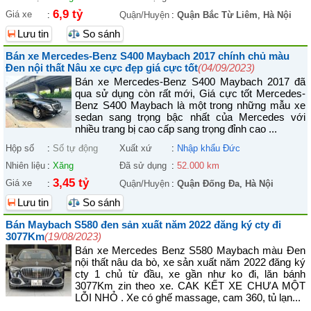
6,9 tỷ
Giá xe
:
Quận/Huyện
:
Quận Bắc Từ Liêm
,
Hà Nội
Lưu tin
So sánh
Bán xe Mercedes-Benz S400 Maybach 2017 chính chủ màu
Đen nội thất Nâu xe cực đẹp giá cực tốt
(04/09/2023)
Bán xe Mercedes-Benz S400 Maybach 2017 đã
qua sử dụng còn rất mới, Giá cực tốt Mercedes-
Benz S400 Maybach là một trong những mẫu xe
sedan sang trọng bậc nhất của Mercedes với
nhiều trang bị cao cấp sang trọng đỉnh cao ...
Hộp số
:
Số tự động
Xuất xứ
:
Nhập khẩu Đức
Nhiên liệu
:
Xăng
Đã sử dụng
:
52.000 km
3,45 tỷ
Giá xe
:
Quận/Huyện
:
Quận Đống Đa
,
Hà Nội
Lưu tin
So sánh
Bán Maybach S580 đen sản xuất năm 2022 đăng ký cty đi
3077Km
(19/08/2023)
Bán xe Mercedes Benz S580 Maybach màu Đen
nội thất nâu da bò, xe sản xuất năm 2022 đăng ký
cty 1 chủ từ đầu, xe gần như ko đi, lăn bánh
3077Km zin theo xe. CAK KẾT XE CHƯA MỘT
LỖI NHỎ . Xe có ghế massage, cam 360, tủ lạn...