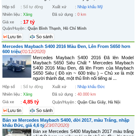
Hộp số
:
Số tự động
Xuất xứ
:
Nhập khẩu Mỹ
Nhiên liệu
:
Xăng
Đã sử dụng
:
0 km
17 tỷ
Giá xe
:
Quận/Huyện
:
Quận Bình Thạnh
,
Hồ Chí Minh
Lưu tin
So sánh
Mercedes Maybach S400 2016 Màu Đen, Lên From S650 hơn
600 triệu
(01/12/2020)
Mercedes Maybach S400 2016 Đã lên Model
Maybach S650 Siêu Chất * Mercedes Maybach
S400 2016 Màu Đen, đã lên From của Maybach
S650 Siêu ( Đồ xịn ~ 600 triệu ) – Chủ xe là một
người thành đạt, một thủ lĩnh nổi tiếng ai ...
Hộp số
:
Số tự động
Xuất xứ
:
Nhập khẩu Đức
Nhiên liệu
:
Xăng
Đã sử dụng
:
40.000 km
4,85 tỷ
Giá xe
:
Quận/Huyện
:
Quận Cầu Giấy
,
Hà Nội
Lưu tin
So sánh
Bán xe Mercedes Maybach S400, đời 2017, màu Trắng, nhập
khẩu Đức, giá 4,6 tỷ
(23/07/2020)
Bán xe Mercedes S400 Maybach 2017 màu trắng