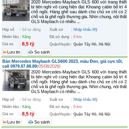
2020 Mercedes-Maybach GLS 600 với trang thiết
bị tiện nghi vô cùng hiện đại: Khoang cabin bố trí 4
chỗ ngồi. Hàng ghế sau dành cho chủ xe chỉ có 2
chỗ và là ghế ngồi thương gia. Nhìn chung, nội thất
GLS Maybach có nhiều ...
Hộp số
:
Số tự động
Xuất xứ
:
Nhập khẩu Mỹ
Nhiên liệu
:
Xăng
Đã sử dụng
:
0 km
8,5 tỷ
Giá xe
:
Quận/Huyện
:
Quận Tây Hồ
,
Hà Nội
Lưu tin
So sánh
Bán Mercedes Maybach GLS600 2023, màu Đen, giá cực tốt,
call 0979.87.88.89
(05/08/2026)
2020 Mercedes-Maybach GLS 600 với trang thiết
bị tiện nghi vô cùng hiện đại: Khoang cabin bố trí 4
chỗ ngồi. Hàng ghế sau dành cho chủ xe chỉ có 2
chỗ và là ghế ngồi thương gia. Nhìn chung, nội thất
GLS Maybach có nhiều ...
Hộp số
:
Số tự động
Xuất xứ
:
Nhập khẩu Mỹ
Nhiên liệu
:
Xăng
Đã sử dụng
:
0 km
8,5 tỷ
Giá xe
:
Quận/Huyện
:
Quận Tây Hồ
,
Hà Nội
Lưu tin
So sánh