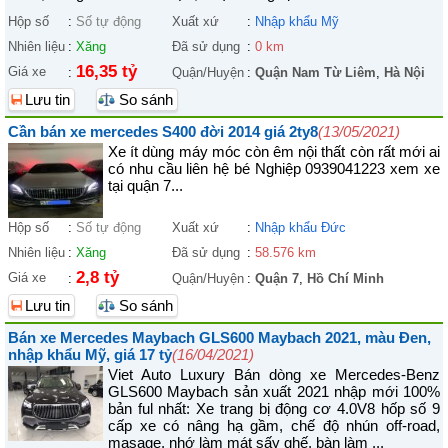
Hộp số
:
Số tự động
Xuất xứ
:
Nhập khẩu Mỹ
Nhiên liệu
:
Xăng
Đã sử dụng
:
0 km
16,35 tỷ
Giá xe
:
Quận/Huyện
:
Quận Nam Từ Liêm
,
Hà Nội
Lưu tin
So sánh
Cần bán xe mercedes S400 đời 2014 giá 2ty8
(13/05/2021)
Xe ít dùng máy móc còn êm nội thất còn rất mới ai
có nhu cầu liên hệ bé Nghiệp 0939041223 xem xe
tại quận 7...
Hộp số
:
Số tự động
Xuất xứ
:
Nhập khẩu Đức
Nhiên liệu
:
Xăng
Đã sử dụng
:
58.576 km
2,8 tỷ
Giá xe
:
Quận/Huyện
:
Quận 7
,
Hồ Chí Minh
Lưu tin
So sánh
Bán xe Mercedes Maybach GLS600 Maybach 2021, màu Đen,
nhập khẩu Mỹ, giá 17 tỷ
(16/04/2021)
Viet Auto Luxury Bán dòng xe Mercedes-Benz
GLS600 Maybach sản xuất 2021 nhập mới 100%
bản ful nhất: Xe trang bị động cơ 4.0V8 hốp số 9
cấp xe có nâng hạ gầm, chế độ nhún off-road,
masage, nhớ làm mát sấy ghế, bàn làm ...