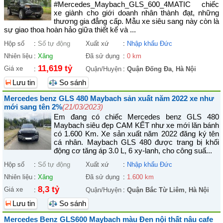
#Mercedes_Maybach_GLS_600_4MATIC chiếc
xe giành cho giới doanh nhân thành đạt, những
thương gia đẳng cấp. Mẫu xe siêu sang này còn là
sự giao thoa hoàn hảo giữa thiết kế và ...
Hộp số
:
Số tự động
Xuất xứ
:
Nhập khẩu Đức
Nhiên liệu
:
Xăng
Đã sử dụng
:
0 km
11,619 tỷ
Giá xe
:
Quận/Huyện
:
Quận Đống Đa
,
Hà Nội
Lưu tin
So sánh
Mercedes benz GLS 480 Maybach sản xuất năm 2022 xe như
mới sang tên 2%
(21/03/2023)
Em đang có chiếc Mercedes benz GLS 480
Maybach siêu đẹp CAM KẾT như xe mới lăn bánh
có 1.600 Km. Xe sản xuất năm 2022 đăng ký tên
cá nhân. Maybach GLS 480 được trang bị khối
động cơ tăng áp 3.0 L, 6 xy-lanh, cho công suấ...
Hộp số
:
Số tự động
Xuất xứ
:
Nhập khẩu Đức
Nhiên liệu
:
Xăng
Đã sử dụng
:
1.600 km
8,3 tỷ
Giá xe
:
Quận/Huyện
:
Quận Bắc Từ Liêm
,
Hà Nội
Lưu tin
So sánh
Mercedes Benz GLS600 Maybach màu Đen nội thất nâu cafe