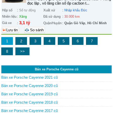
đọc lập , vô lăng cần số ốp cacbon t...
Hộp số
:
Số tự động
Xuất xứ
:
Nhập khẩu Đức
Nhiên liệu
:
Xăng
Đã sử dụng
:
30.000 km
3,1 tỷ
Giá xe
:
Quận/Huyện
:
Quận Gò Vấp
,
Hồ Chí Minh
Lưu tin
So sánh
1
2
3
4
5
6
7
8
>>
Bán xe Porsche Cayenne cũ
Bán xe Porsche Cayenne 2021 cũ
Bán xe Porsche Cayenne 2020 cũ
Bán xe Porsche Cayenne 2019 cũ
Bán xe Porsche Cayenne 2018 cũ
Bán xe Porsche Cayenne 2017 cũ