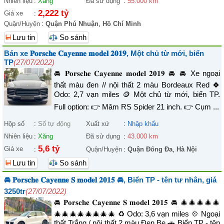
Nhiên liệu
:
Xăng
Đã sử dụng
:
55.000 km
2,222 tỷ
Giá xe
:
Quận/Huyện
:
Quận Phú Nhuận
,
Hồ Chí Minh
Lưu tin
So sánh
Bán xe 𝐏𝐨𝐫𝐬𝐜𝐡𝐞 𝐂𝐚𝐲𝐞𝐧𝐧𝐞 𝐦𝐨𝐝𝐞𝐥 𝟐𝟎𝟏𝟗, Một chủ từ mới, biển
TP
(27/07/2022)
🚘 𝐏𝐨𝐫𝐬𝐜𝐡𝐞 𝐂𝐚𝐲𝐞𝐧𝐧𝐞 𝐦𝐨𝐝𝐞𝐥 𝟐𝟎𝟏𝟗 🚘 🚘 Xe ngoại
thất màu đen // nội thất 2 màu Bordeaux Red 🍀
Odo: 2,7 vạn miles 🪙 Một chủ từ mới, biển TP.
Full option: 👉 Mâm RS Spider 21 inch. 👉 Cụm ...
Hộp số
:
Số tự động
Xuất xứ
:
Nhập khẩu
Nhiên liệu
:
Xăng
Đã sử dụng
:
43.000 km
5,6 tỷ
Giá xe
:
Quận/Huyện
:
Quận Đống Đa
,
Hà Nội
Lưu tin
So sánh
🚘 𝐏𝐨𝐫𝐬𝐜𝐡𝐞 𝐂𝐚𝐲𝐞𝐧𝐧𝐞 𝐒 𝐦𝐨𝐝𝐞𝐥 𝟐𝟎𝟏𝟓 🚘, Biển TP - tên tư nhân, giá
3250tr
(27/07/2022)
🚘 𝐏𝐨𝐫𝐬𝐜𝐡𝐞 𝐂𝐚𝐲𝐞𝐧𝐧𝐞 𝐒 𝐦𝐨𝐝𝐞𝐥 𝟐𝟎𝟏𝟓 🚘 🎄🎄🎄🎄🎄
🎄🎄🎄🎄🎄🎄🎄🎄 ♻️ Odo: 3,6 vạn miles 💠 Ngoại
thất Trắng / nội thất 2 màu Đen Be 🚗 Biển TP - tên