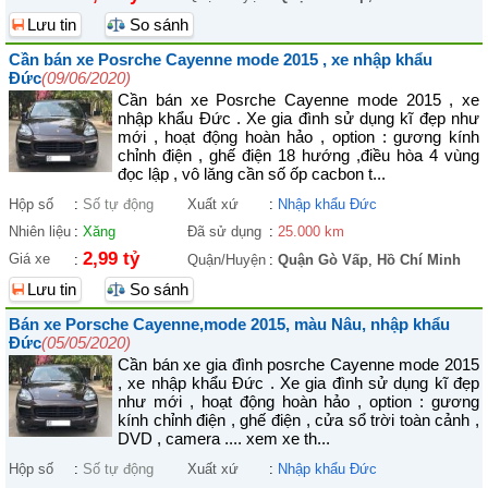
Lưu tin
So sánh
Cần bán xe Posrche Cayenne mode 2015 , xe nhập khẩu
Đức
(09/06/2020)
Cần bán xe Posrche Cayenne mode 2015 , xe
nhập khẩu Đức . Xe gia đình sử dụng kĩ đẹp như
mới , hoạt động hoàn hảo , option : gương kính
chỉnh điện , ghế điện 18 hướng ,điều hòa 4 vùng
đọc lập , vô lăng cần số ốp cacbon t...
Hộp số
:
Số tự động
Xuất xứ
:
Nhập khẩu Đức
Nhiên liệu
:
Xăng
Đã sử dụng
:
25.000 km
2,99 tỷ
Giá xe
:
Quận/Huyện
:
Quận Gò Vấp
,
Hồ Chí Minh
Lưu tin
So sánh
Bán xe Porsche Cayenne,mode 2015, màu Nâu, nhập khẩu
Đức
(05/05/2020)
Cần bán xe gia đình posrche Cayenne mode 2015
, xe nhập khẩu Đức . Xe gia đình sử dụng kĩ đẹp
như mới , hoạt động hoàn hảo , option : gương
kính chỉnh điện , ghế điện , cửa sổ trời toàn cảnh ,
DVD , camera .... xem xe th...
Hộp số
:
Số tự động
Xuất xứ
:
Nhập khẩu Đức