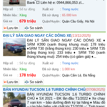
Bank 💥 Liên hệ e: 0944,866,053 zl...
Hộp số
:
Số tự động
Xuất xứ
:
Trong nước
Nhiên liệu
:
Xăng
Đã sử dụng
:
65.000 km
679 triệu
Giá xe
:
Quận/Huyện
:
Quận Cầu Giấy, Hà Nội
Lưu tin
So sánh
ĐẠI LÝ SẴN GIAO NGAY CÁC DÒNG XE
(13/11/2025)
ĐẠI LÝ SẴN GIAO NGAY CÁC DÒNG XE ♦
SRM K990 (xanh thùng khung mui): 178 triệu
♦SRM T30 (trắng thùng kín): 230 triệu ♦ SRM T35
(trắng thùng kín): 233 triệu ♦ SRM T50 (xanh
thùng khung mui): 254 triệu (có giảm giá) ♦...
Hộp số
:
Số tự động
Xuất xứ
:
Trong nước
Nhiên liệu
:
Xăng
Đã sử dụng
:
1.000 km
178 triệu
Giá xe
:
Quận/Huyện
:
Quận Cẩm Lệ, Đà Nẵng
Lưu tin
So sánh
BÁN HYUNDAI TUCSON 1.6 TURBO CHÍNH CHỦ
(07/08/2025)
BÁN HYUNDAI TUCSON 1.6 TURBO CHÍNH
CHỦ ♦ SX 2021 – ĐK lần đầu T1/2022 ♦ Xe chạy
7 vạn km – bảo dưỡng định kỳ tại hãng ♦ Màu đỏ
– còn bảo hiểm vật chất tới T1/2026 ✅ Tình trạng: