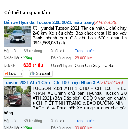
Có thể bạn quan tâm
Bán xe Hyundai Tucson 2.0L 2021, màu trắng
(24/07/2026)
💥 Hyundai Tucson 2021 Tên cá nhân 1 chủ chạy
2v8 km Xe siêu chất. Bao check test Hỗ trợ vay
Bank nhanh gọn Giá chỉ hơn 600tr chút Lh
0944,866,053 (zl)...
Hộp số
:
Số tự động
Xuất xứ
:
Trong nước
Nhiên liệu
:
Xăng
Đã sử dụng
:
28.000 km
635 triệu
Giá xe
:
Quận/Huyện
:
Quận Cầu Giấy, Hà Nội
Lưu tin
So sánh
Tucson 2021 Ath 1 Chủ - Chỉ 100 Triệu Nhận Xe!
(21/07/2026)
TUCSON 2021 ATH 1 CHỦ - CHỈ 100 TRIỆU
NHẬN XE! ​Chính chủ bán Hyundai Tucson 2.0
ATH 2021 (Bản Đặc biệt), ODO 9 vạn km chuẩn.
♦ CHI TIẾT TÌNH TRẠNG & BẢO DƯỠNG MINH
BẠCH ​Lỗi & Phục hồi: Xe từng va quẹt nhẹ góc
hông...
Hộp số
:
Số tự động
Xuất xứ
:
Trong nước
Nhiên liệu
:
Xăng
Đã sử dụng
:
90.000 km