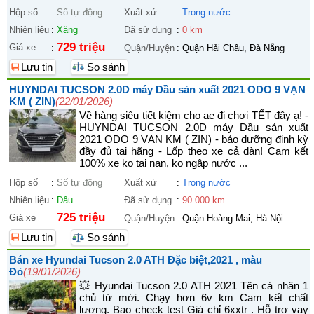
Hộp số
:
Số tự động
Xuất xứ
:
Trong nước
Nhiên liệu
:
Xăng
Đã sử dụng
:
0 km
729 triệu
Giá xe
:
Quận/Huyện
:
Quận Hải Châu, Đà Nẵng
Lưu tin
So sánh
HUYNDAI TUCSON 2.0D máy Dầu sản xuất 2021 ODO 9 VẠN
KM ( ZIN)
(22/01/2026)
Về hàng siêu tiết kiệm cho ae đi chơi TẾT đây ạ! -
HUYNDAI TUCSON 2.0D máy Dầu sản xuất
2021 ODO 9 VẠN KM ( ZIN) - bảo dưỡng định kỳ
đầy đủ tại hãng - Lốp theo xe cả dàn! Cam kết
100% xe ko tai nạn, ko ngập nước ...
Hộp số
:
Số tự động
Xuất xứ
:
Trong nước
Nhiên liệu
:
Dầu
Đã sử dụng
:
90.000 km
725 triệu
Giá xe
:
Quận/Huyện
:
Quận Hoàng Mai, Hà Nội
Lưu tin
So sánh
Bán xe Hyundai Tucson 2.0 ATH Đặc biệt,2021 , màu
Đỏ
(19/01/2026)
💥 Hyundai Tucson 2.0 ATH 2021 Tên cá nhân 1
chủ từ mới. Chạy hơn 6v km Cam kết chất
lượng. Bao check test Giá chỉ 6xxtr . Hỗ trợ vay