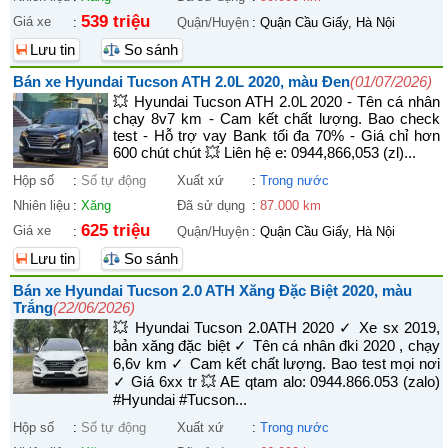
539 triệu
Giá xe
:
Quận/Huyện
:
Quận Cầu Giấy, Hà Nội
Lưu tin
So sánh
Bán xe Hyundai Tucson ATH 2.0L 2020, màu Đen
(01/07/2026)
💥 Hyundai Tucson ATH 2.0L 2020 - Tên cá nhân
chạy 8v7 km - Cam kết chất lượng. Bao check
test - Hỗ trợ vay Bank tối đa 70% - Giá chỉ hơn
600 chút chút 💥 Liên hệ e: 0944,866,053 (zl)...
Hộp số
:
Số tự động
Xuất xứ
:
Trong nước
Nhiên liệu
:
Xăng
Đã sử dụng
:
87.000 km
625 triệu
Giá xe
:
Quận/Huyện
:
Quận Cầu Giấy, Hà Nội
Lưu tin
So sánh
Bán xe Hyundai Tucson 2.0 ATH Xăng Đặc Biệt 2020, màu
Trắng
(22/06/2026)
💥 Hyundai Tucson 2.0ATH 2020 ✓ Xe sx 2019,
bản xăng đặc biệt ✓ Tên cá nhân đki 2020 , chạy
6,6v km ✓ Cam kết chất lượng. Bao test mọi nơi
✓ Giá 6xx tr 💥 AE qtam alo: 0944.866.053 (zalo)
#Hyundai #Tucson...
Hộp số
:
Số tự động
Xuất xứ
:
Trong nước