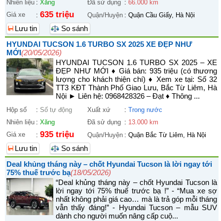
Nhiên liệu
:
Xăng
Đã sử dụng
:
66.000 km
635 triệu
Giá xe
:
Quận/Huyện
:
Quận Cầu Giấy, Hà Nội
Lưu tin
So sánh
HYUNDAI TUCSON 1.6 TURBO SX 2025 XE ĐẸP NHƯ
MỚI
(20/05/2026)
HYUNDAI TUCSON 1.6 TURBO SX 2025 – XE
ĐẸP NHƯ MỚI ♦ Giá bán: 935 triệu (có thương
lượng cho khách thiện chí) ♦ Xem xe tại: Số 32
TT3 KĐT Thành Phố Giao Lưu, Bắc Từ Liêm, Hà
Nội ► Liên hệ: 0968428326 – Đạt ♦ Thông ...
Hộp số
:
Số tự động
Xuất xứ
:
Trong nước
Nhiên liệu
:
Xăng
Đã sử dụng
:
13.000 km
935 triệu
Giá xe
:
Quận/Huyện
:
Quận Bắc Từ Liêm, Hà Nội
Lưu tin
So sánh
Deal khủng tháng này – chốt Hyundai Tucson là lời ngay tới
75% thuế trước bạ
(18/05/2026)
“Deal khủng tháng này – chốt Hyundai Tucson là
lời ngay tới 75% thuế trước bạ !” - “Mua xe sợ
nhất không phải giá cao… mà là trả góp mỗi tháng
vẫn thấy đáng!” - Hyundai Tucson – mẫu SUV
dành cho người muốn nâng cấp cuộ...