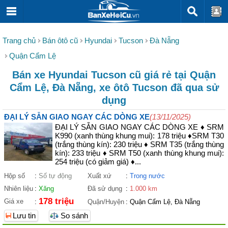
Trang chủ
Bán ôtô cũ
Hyundai
Tucson
Đà Nẵng
Quận Cẩm Lệ
Bán xe Hyundai Tucson cũ giá rẻ tại Quận
Cẩm Lệ, Đà Nẵng, xe ôtô Tucson đã qua sử
dụng
ĐẠI LÝ SẴN GIAO NGAY CÁC DÒNG XE
(13/11/2025)
ĐẠI LÝ SẴN GIAO NGAY CÁC DÒNG XE ♦ SRM
K990 (xanh thùng khung mui): 178 triệu ♦SRM T30
(trắng thùng kín): 230 triệu ♦ SRM T35 (trắng thùng
kín): 233 triệu ♦ SRM T50 (xanh thùng khung mui):
254 triệu (có giảm giá) ♦...
Hộp số
:
Số tự động
Xuất xứ
:
Trong nước
Nhiên liệu
:
Xăng
Đã sử dụng
:
1.000 km
178 triệu
Giá xe
:
Quận/Huyện
:
Quận Cẩm Lệ, Đà Nẵng
Lưu tin
So sánh